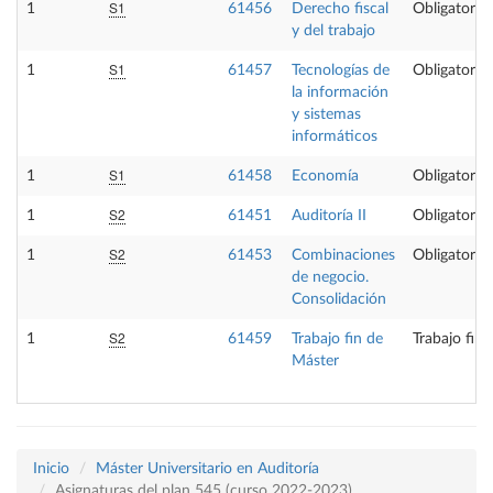
S1
1
61456
Derecho fiscal
Obligatoria
y del trabajo
S1
1
61457
Tecnologías de
Obligatoria
la información
y sistemas
informáticos
S1
1
61458
Economía
Obligatoria
S2
1
61451
Auditoría II
Obligatoria
S2
1
61453
Combinaciones
Obligatoria
de negocio.
Consolidación
S2
1
61459
Trabajo fin de
Trabajo fin
Máster
Inicio
Máster Universitario en Auditoría
Asignaturas del plan 545 (curso 2022-2023)