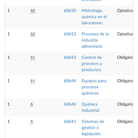
S2
1
60650
Metrología
Optativa
química en el
laboratorio
S2
1
60652
Procesos de la
Optativa
industria
alimentaria
S1
1
60643
Control de
Obligatoria
procesos y
productos
S1
1
60644
Equipos para
Obligatoria
procesos
químicos
A
1
60640
Química
Obligatoria
Industrial
A
1
60641
Sistemas de
Obligatoria
gestión y
legislación