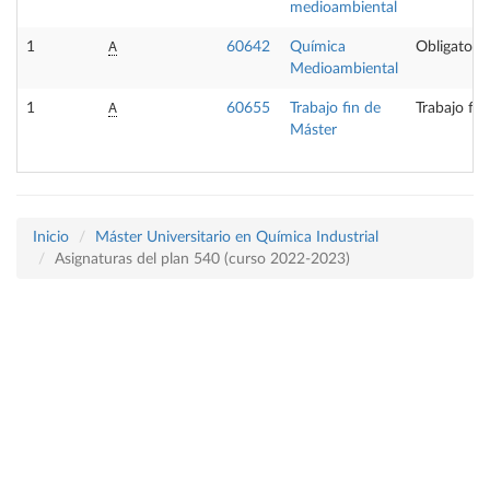
medioambiental
A
1
60642
Química
Obligatoria
Medioambiental
A
1
60655
Trabajo fin de
Trabajo fin
Máster
Inicio
Máster Universitario en Química Industrial
Asignaturas del plan 540 (curso 2022-2023)