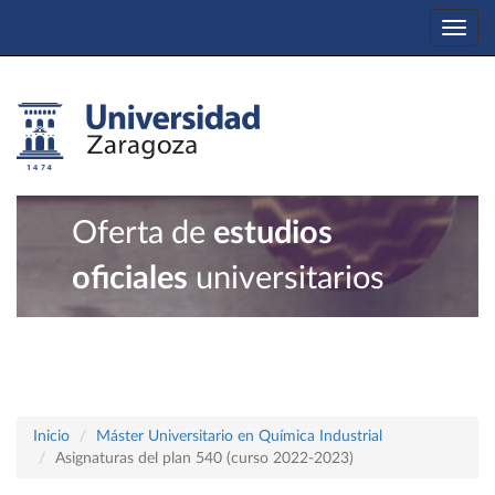
Togg
navi
Oferta de
estudios
oficiales
universitarios
Inicio
Máster Universitario en Química Industrial
Asignaturas del plan 540 (curso 2022-2023)