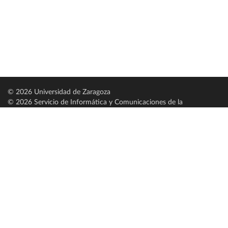
© 2026 Universidad de Zaragoza
© 2026 Servicio de Informática y Comunicaciones de la
Universidad de Zaragoza (
SICUZ
)
Universidad de Zaragoza
C/ Pedro Cerbuna, 12
ES-50009 Zaragoza
España / Spain
Tel: +34 976761000
ciu@unizar.es
Q-5018001-G
Servido por nodo: estudios