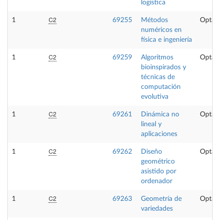
logística
C2
1
69255
Métodos
Optati
numéricos en
física e ingeniería
C2
1
69259
Algoritmos
Optati
bioinspirados y
técnicas de
computación
evolutiva
C2
1
69261
Dinámica no
Optati
lineal y
aplicaciones
C2
1
69262
Diseño
Optati
geométrico
asistido por
ordenador
C2
1
69263
Geometría de
Optati
variedades