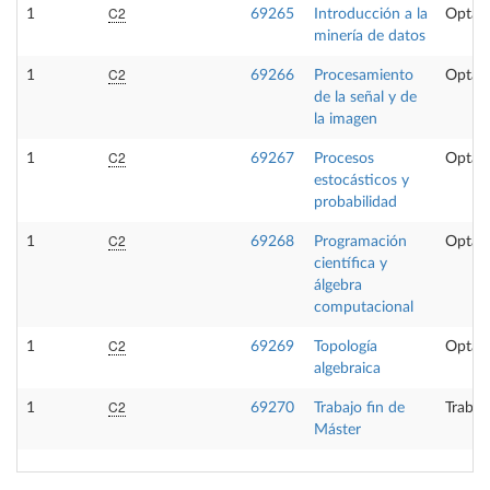
C2
1
69265
Introducción a la
Optati
minería de datos
C2
1
69266
Procesamiento
Optati
de la señal y de
la imagen
C2
1
69267
Procesos
Optati
estocásticos y
probabilidad
C2
1
69268
Programación
Optati
científica y
álgebra
computacional
C2
1
69269
Topología
Optati
algebraica
C2
1
69270
Trabajo fin de
Trabaj
Máster