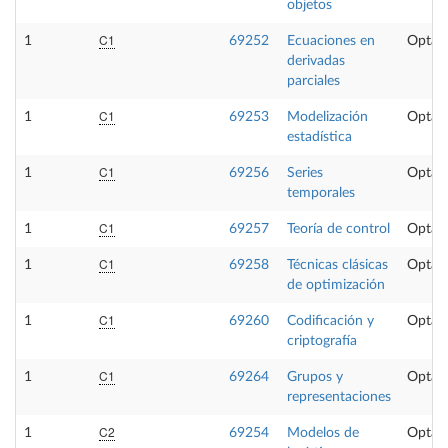
objetos
C1
1
69252
Ecuaciones en
Optati
derivadas
parciales
C1
1
69253
Modelización
Optati
estadística
C1
1
69256
Series
Optati
temporales
C1
1
69257
Teoría de control
Optati
C1
1
69258
Técnicas clásicas
Optati
de optimización
C1
1
69260
Codificación y
Optati
criptografía
C1
1
69264
Grupos y
Optati
representaciones
C2
1
69254
Modelos de
Optati