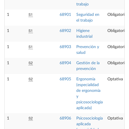
trabajo
S1
1
68901
Seguridad en
Obligatoria
el trabajo
S1
1
68902
Higiene
Obligatoria
industrial
S1
1
68903
Prevención y
Obligatoria
salud
S2
1
68904
Gestión de la
Obligatoria
prevención
S2
1
68905
Ergonomía
Optativa
(especialidad
de ergonomía
y
psicosociología
aplicada)
S2
1
68906
Psicosociología
Optativa
aplicada