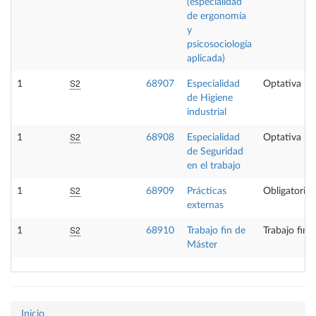
(especialidad
de ergonomía
y
psicosociología
aplicada)
S2
1
68907
Especialidad
Optativa
de Higiene
industrial
S2
1
68908
Especialidad
Optativa
de Seguridad
en el trabajo
S2
1
68909
Prácticas
Obligatoria
externas
S2
1
68910
Trabajo fin de
Trabajo fin 
Máster
Inicio