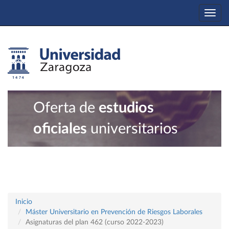
Togg
navi
Oferta de
estudios
oficiales
universitarios
Inicio
Máster Universitario en Prevención de Riesgos Laborales
Asignaturas del plan 462 (curso 2022-2023)