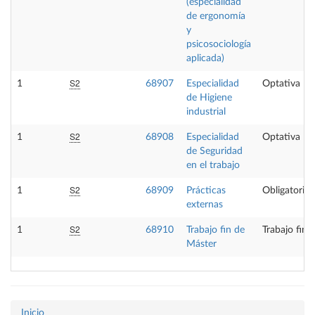
(especialidad
de ergonomía
y
psicosociología
aplicada)
S2
1
68907
Especialidad
Optativa
de Higiene
industrial
S2
1
68908
Especialidad
Optativa
de Seguridad
en el trabajo
S2
1
68909
Prácticas
Obligatoria
externas
S2
1
68910
Trabajo fin de
Trabajo fin 
Máster
Inicio