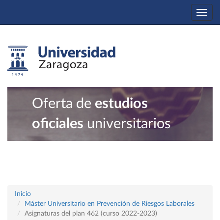
Togg
navi
Oferta de
estudios
oficiales
universitarios
Inicio
Máster Universitario en Prevención de Riesgos Laborales
Asignaturas del plan 462 (curso 2022-2023)