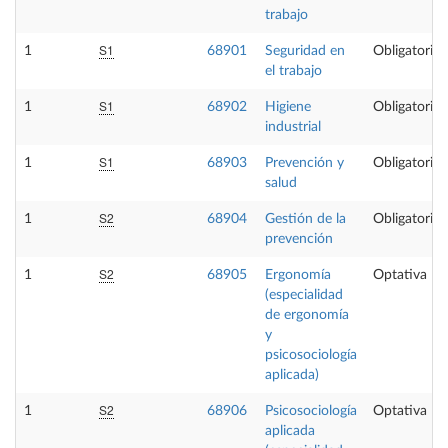
trabajo
S1
1
68901
Seguridad en
Obligatoria
el trabajo
S1
1
68902
Higiene
Obligatoria
industrial
S1
1
68903
Prevención y
Obligatoria
salud
S2
1
68904
Gestión de la
Obligatoria
prevención
S2
1
68905
Ergonomía
Optativa
(especialidad
de ergonomía
y
psicosociología
aplicada)
S2
1
68906
Psicosociología
Optativa
aplicada