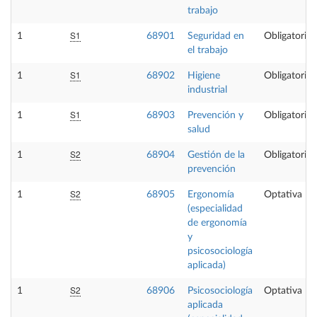
trabajo
S1
1
68901
Seguridad en
Obligatoria
el trabajo
S1
1
68902
Higiene
Obligatoria
industrial
S1
1
68903
Prevención y
Obligatoria
salud
S2
1
68904
Gestión de la
Obligatoria
prevención
S2
1
68905
Ergonomía
Optativa
(especialidad
de ergonomía
y
psicosociología
aplicada)
S2
1
68906
Psicosociología
Optativa
aplicada