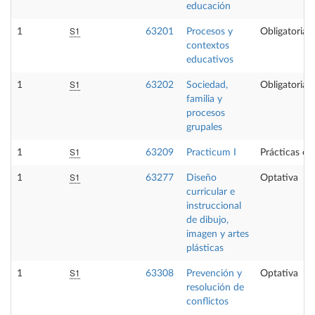
educación
S1
1
63201
Procesos y
Obligatoria
contextos
educativos
S1
1
63202
Sociedad,
Obligatoria
familia y
procesos
grupales
S1
1
63209
Practicum I
Prácticas ex
S1
1
63277
Diseño
Optativa
curricular e
instruccional
de dibujo,
imagen y artes
plásticas
S1
1
63308
Prevención y
Optativa
resolución de
conflictos