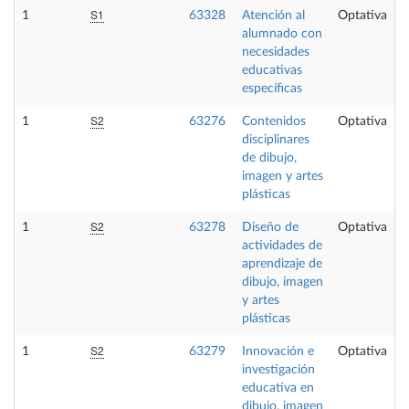
S1
1
63328
Atención al
Optativa
alumnado con
necesidades
educativas
específicas
S2
1
63276
Contenidos
Optativa
disciplinares
de dibujo,
imagen y artes
plásticas
S2
1
63278
Diseño de
Optativa
actividades de
aprendizaje de
dibujo, imagen
y artes
plásticas
S2
1
63279
Innovación e
Optativa
investigación
educativa en
dibujo, imagen