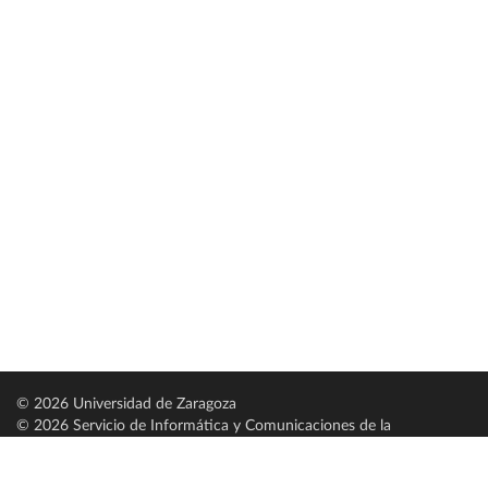
© 2026 Universidad de Zaragoza
© 2026 Servicio de Informática y Comunicaciones de la
Universidad de Zaragoza (
SICUZ
)
Universidad de Zaragoza