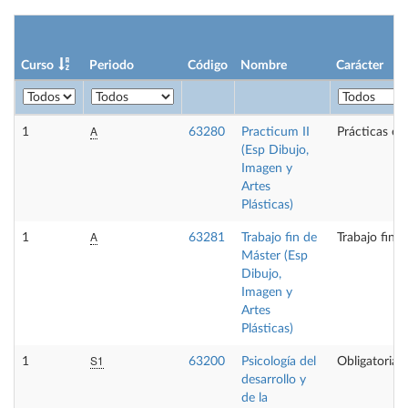
Curso
Periodo
Código
Nombre
Carácter
A
1
63280
Practicum II
Prácticas ex
(Esp Dibujo,
Imagen y
Artes
Plásticas)
A
1
63281
Trabajo fin de
Trabajo fin 
Máster (Esp
Dibujo,
Imagen y
Artes
Plásticas)
S1
1
63200
Psicología del
Obligatoria
desarrollo y
de la