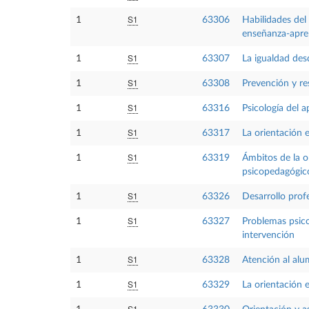
S1
1
63306
Habilidades del
enseñanza-apre
S1
1
63307
La igualdad des
S1
1
63308
Prevención y re
S1
1
63316
Psicología del a
S1
1
63317
La orientación 
S1
1
63319
Ámbitos de la o
psicopedagógic
S1
1
63326
Desarrollo prof
S1
1
63327
Problemas psico
intervención
S1
1
63328
Atención al alu
S1
1
63329
La orientación e
S1