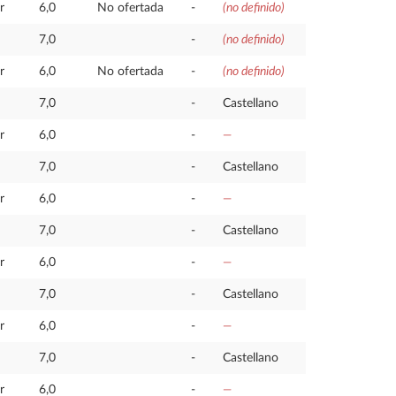
r
6,0
No ofertada
-
(no definido)
7,0
-
(no definido)
r
6,0
No ofertada
-
(no definido)
7,0
-
Castellano
r
6,0
-
—
7,0
-
Castellano
r
6,0
-
—
7,0
-
Castellano
r
6,0
-
—
7,0
-
Castellano
r
6,0
-
—
7,0
-
Castellano
r
6,0
-
—