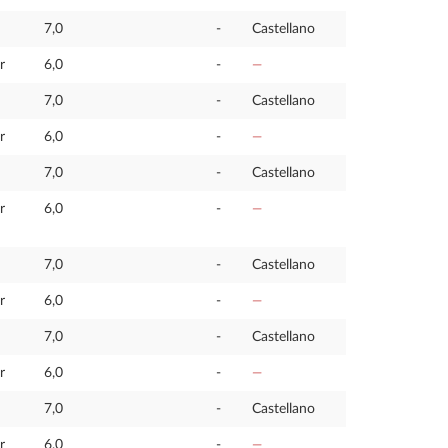
7,0
-
Castellano
r
6,0
-
—
7,0
-
Castellano
r
6,0
-
—
7,0
-
Castellano
r
6,0
-
—
7,0
-
Castellano
r
6,0
-
—
7,0
-
Castellano
r
6,0
-
—
7,0
-
Castellano
r
6,0
-
—