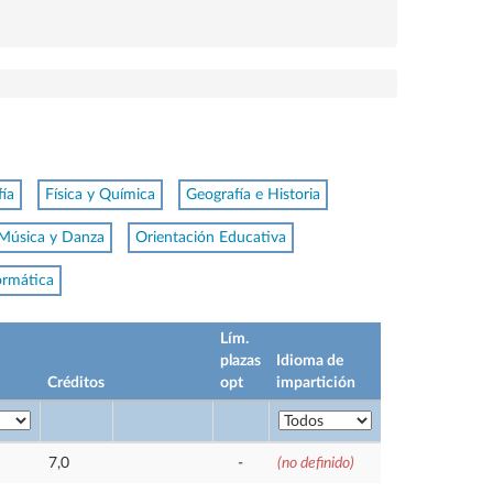
fía
Física y Química
Geografía e Historia
Música y Danza
Orientación Educativa
ormática
Lím.
plazas
Idioma de
Créditos
opt
impartición
7,0
-
(no definido)