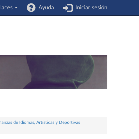
laces
Ayuda
Iniciar sesión
ñanzas de Idiomas, Artísticas y Deportivas