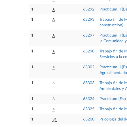
A
1
63292
Practicum II (E
A
1
63293
Trabajo fin de 
construcción)
A
1
63297
Practicum II (E
la Comunidad y
A
1
63298
Trabajo fin de 
Servicios a la 
A
1
63302
Practicum II (E
Agroalimentario
A
1
63303
Trabajo fin de 
Ambientales y A
A
1
63324
Practicum (Esp 
A
1
63325
Trabajo fin de 
S1
1
63200
Psicología del d