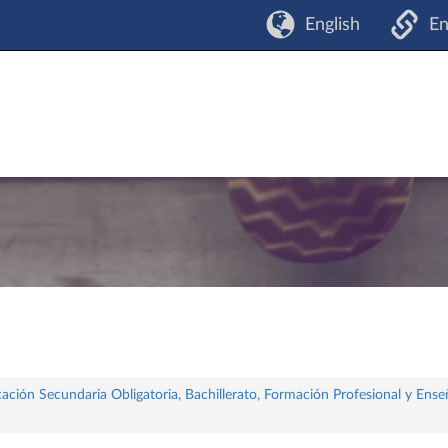
English
En
ación Secundaria Obligatoria, Bachillerato, Formación Profesional y Ense