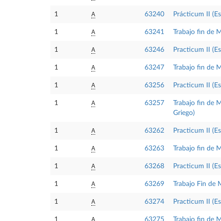
A
1
63240
Prácticum II (Es
A
1
63241
Trabajo fin de M
A
1
63246
Practicum II (E
A
1
63247
Trabajo fin de 
A
1
63256
Practicum II (Es
A
1
63257
Trabajo fin de M
Griego)
A
1
63262
Practicum II (E
A
1
63263
Trabajo fin de 
A
1
63268
Practicum II (Es
A
1
63269
Trabajo Fin de 
A
1
63274
Practicum II (E
A
1
63275
Trabajo fin de 