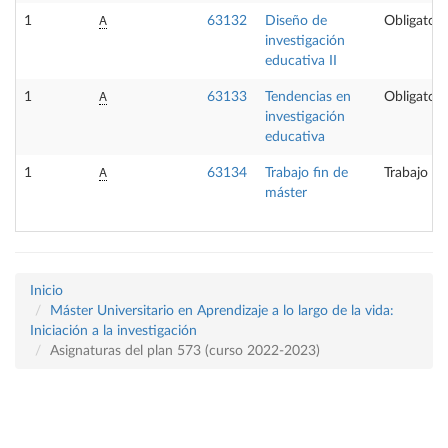
A
1
63132
Diseño de
Obligatori
investigación
educativa II
A
1
63133
Tendencias en
Obligatori
investigación
educativa
A
1
63134
Trabajo fin de
Trabajo fi
máster
Inicio
Máster Universitario en Aprendizaje a lo largo de la vida:
Iniciación a la investigación
Asignaturas del plan 573 (curso 2022-2023)