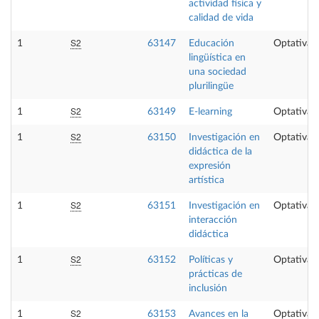
actividad física y
calidad de vida
S2
1
63147
Educación
Optativa
lingüística en
una sociedad
plurilingüe
S2
1
63149
E-learning
Optativa
S2
1
63150
Investigación en
Optativa
didáctica de la
expresión
artística
S2
1
63151
Investigación en
Optativa
interacción
didáctica
S2
1
63152
Políticas y
Optativa
prácticas de
inclusión
S2
1
63153
Avances en la
Optativa