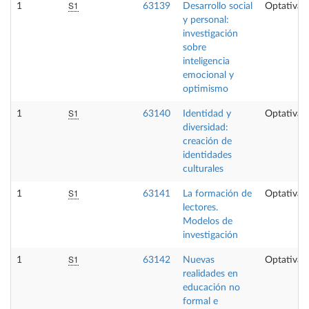
S1
1
63139
Desarrollo social
Optativa
y personal:
investigación
sobre
inteligencia
emocional y
optimismo
S1
1
63140
Identidad y
Optativa
diversidad:
creación de
identidades
culturales
S1
1
63141
La formación de
Optativa
lectores.
Modelos de
investigación
S1
1
63142
Nuevas
Optativa
realidades en
educación no
formal e