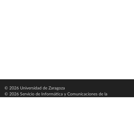
© 2026 Universidad de Zaragoza
© 2026 Servicio de Informática y Comunicaciones de la
Universidad de Zaragoza (
SICUZ
)
Universidad de Zaragoza
C/ Pedro Cerbuna, 12
ES-50009 Zaragoza
España / Spain
Tel: +34 976761000