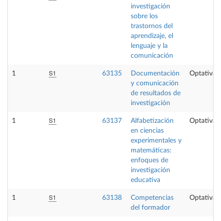
investigación
sobre los
trastornos del
aprendizaje, el
lenguaje y la
comunicación
S1
1
63135
Documentación
Optativa
y comunicación
de resultados de
investigación
S1
1
63137
Alfabetización
Optativa
en ciencias
experimentales y
matemáticas:
enfoques de
investigación
educativa
S1
1
63138
Competencias
Optativa
del formador