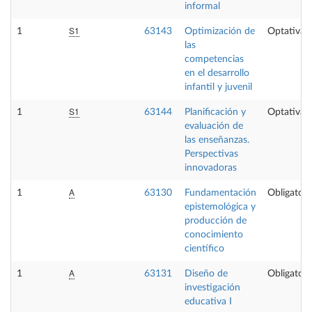
informal
S1
1
63143
Optimización de
Optativa
las
competencias
en el desarrollo
infantil y juvenil
S1
1
63144
Planificación y
Optativa
evaluación de
las enseñanzas.
Perspectivas
innovadoras
A
1
63130
Fundamentación
Obligatori
epistemológica y
producción de
conocimiento
científico
A
1
63131
Diseño de
Obligatori
investigación
educativa I