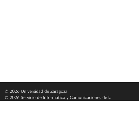
© 2026 Universidad de Zaragoza
© 2026 Servicio de Informática y Comunicaciones de la
Universidad de Zaragoza (
SICUZ
)
Universidad de Zaragoza
C/ Pedro Cerbuna, 12
ES-50009 Zaragoza
España / Spain
Tel: +34 976761000