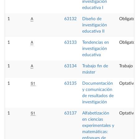
investigación
educativa I
A
1
63132
Diseño de
Obligatori
investigación
educativa II
A
1
63133
Tendencias en
Obligatori
investigación
educativa
A
1
63134
Trabajo fin de
Trabajo fi
máster
S1
1
63135
Documentación
Optativa
y comunicación
de resultados de
investigación
S1
1
63137
Alfabetización
Optativa
en ciencias
experimentales y
matemáticas:
enfoques de