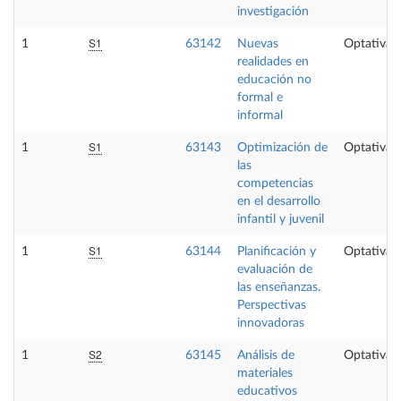
investigación
S1
1
63142
Nuevas
Optativa
realidades en
educación no
formal e
informal
S1
1
63143
Optimización de
Optativa
las
competencias
en el desarrollo
infantil y juvenil
S1
1
63144
Planificación y
Optativa
evaluación de
las enseñanzas.
Perspectivas
innovadoras
S2
1
63145
Análisis de
Optativa
materiales
educativos