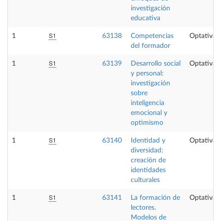
investigación
educativa
S1
1
63138
Competencias
Optativa
del formador
S1
1
63139
Desarrollo social
Optativa
y personal:
investigación
sobre
inteligencia
emocional y
optimismo
S1
1
63140
Identidad y
Optativa
diversidad:
creación de
identidades
culturales
S1
1
63141
La formación de
Optativa
lectores.
Modelos de