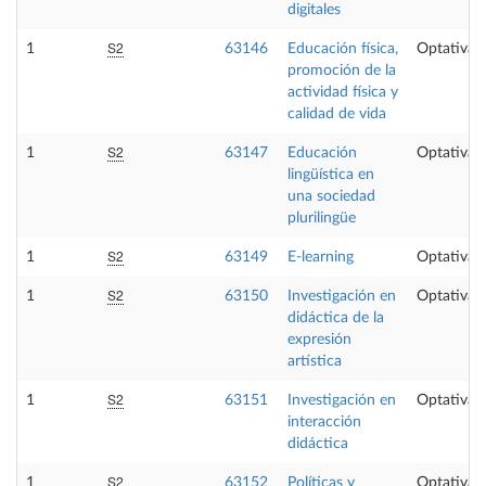
digitales
S2
1
63146
Educación física,
Optativa
promoción de la
actividad física y
calidad de vida
S2
1
63147
Educación
Optativa
lingüística en
una sociedad
plurilingüe
S2
1
63149
E-learning
Optativa
S2
1
63150
Investigación en
Optativa
didáctica de la
expresión
artística
S2
1
63151
Investigación en
Optativa
interacción
didáctica
S2
1
63152
Políticas y
Optativa