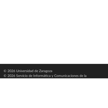
© 2026 Universidad de Zaragoza
© 2026 Servicio de Informática y Comunicaciones de la
Universidad de Zaragoza (
SICUZ
)
Universidad de Zaragoza
C/ Pedro Cerbuna, 12
ES-50009 Zaragoza
España / Spain
Tel: +34 976761000