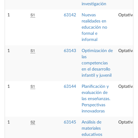
investigación
S1
1
63142
Nuevas
Optativa
realidades en
educación no
formal e
informal
S1
1
63143
Optimización de
Optativa
las
competencias
en el desarrollo
infantil y juvenil
S1
1
63144
Planificación y
Optativa
evaluación de
las enseñanzas.
Perspectivas
innovadoras
S2
1
63145
Análisis de
Optativa
materiales
educativos