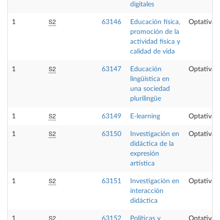
digitales
S2
1
63146
Educación física,
Optativa
promoción de la
actividad física y
calidad de vida
S2
1
63147
Educación
Optativa
lingüística en
una sociedad
plurilingüe
S2
1
63149
E-learning
Optativa
S2
1
63150
Investigación en
Optativa
didáctica de la
expresión
artística
S2
1
63151
Investigación en
Optativa
interacción
didáctica
S2
1
63152
Políticas y
Optativa