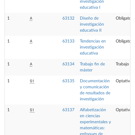
investigación
educativa I
A
1
63132
Diseño de
Obligatori
investigación
educativa II
A
1
63133
Tendencias en
Obligatori
investigación
educativa
A
1
63134
Trabajo fin de
Trabajo fi
máster
S1
1
63135
Documentación
Optativa
y comunicación
de resultados de
investigación
S1
1
63137
Alfabetización
Optativa
en ciencias
experimentales y
matemáticas:
enfoques de