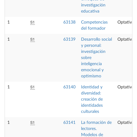
investigación
educativa
S1
1
63138
Competencias
Optativa
del formador
S1
1
63139
Desarrollo social
Optativa
y personal:
investigación
sobre
inteligencia
emocional y
optimismo
S1
1
63140
Identidad y
Optativa
diversidad:
creación de
identidades
culturales
S1
1
63141
La formación de
Optativa
lectores.
Modelos de