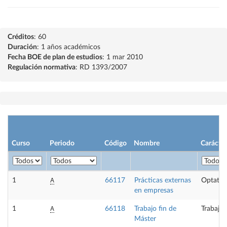
Créditos
: 60
Duración
: 1 años académicos
Fecha BOE de plan de estudios
: 1 mar 2010
Regulación normativa
: RD 1393/2007
Curso
Periodo
Código
Nombre
Carácter
A
1
66117
Prácticas externas
Optativ
en empresas
A
1
66118
Trabajo fin de
Trabajo 
Máster