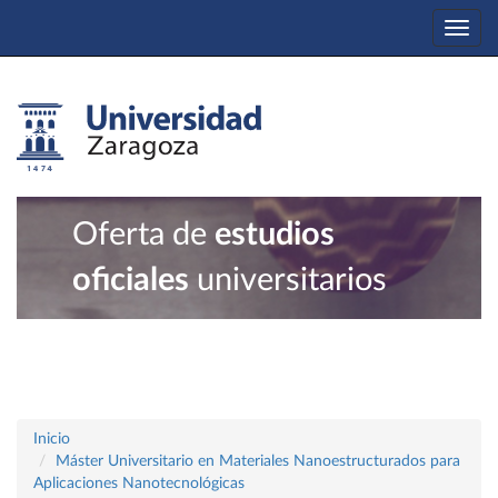
Togg
navi
Oferta de
estudios
oficiales
universitarios
Inicio
Máster Universitario en Materiales Nanoestructurados para
Aplicaciones Nanotecnológicas