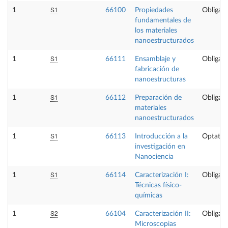
S1
1
66100
Propiedades
Obligato
fundamentales de
los materiales
nanoestructurados
S1
1
66111
Ensamblaje y
Obligato
fabricación de
nanoestructuras
S1
1
66112
Preparación de
Obligato
materiales
nanoestructurados
S1
1
66113
Introducción a la
Optativ
investigación en
Nanociencia
S1
1
66114
Caracterización I:
Obligato
Técnicas físico-
químicas
S2
1
66104
Caracterización II:
Obligato
Microscopias