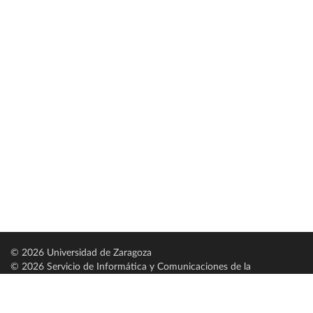
© 2026 Universidad de Zaragoza
© 2026 Servicio de Informática y Comunicaciones de la
Universidad de Zaragoza (
SICUZ
)
Universidad de Zaragoza
C/ Pedro Cerbuna, 12