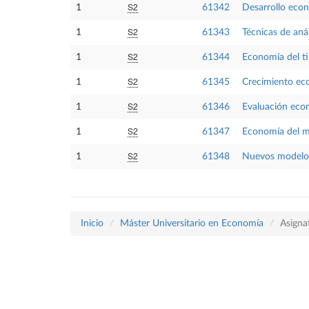
S2
1
61342
Desarrollo econ
S2
1
61343
Técnicas de anál
S2
1
61344
Economía del ti
S2
1
61345
Crecimiento e
S2
1
61346
Evaluación econ
S2
1
61347
Economía del me
S2
1
61348
Nuevos modelo
Inicio
Máster Universitario en Economía
Asigna