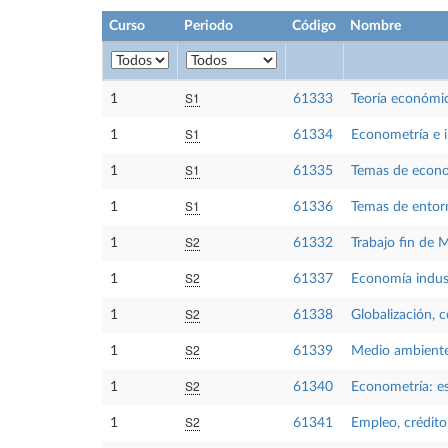
Curso
Periodo
Código
Nombre
S1
1
61333
Teoría económi
S1
1
61334
Econometría e 
S1
1
61335
Temas de econo
S1
1
61336
Temas de entor
S2
1
61332
Trabajo fin de 
S2
1
61337
Economía indust
S2
1
61338
Globalización, 
S2
1
61339
Medio ambiente,
S2
1
61340
Econometría: e
S2
1
61341
Empleo, crédit