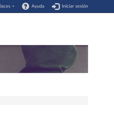
laces
Ayuda
Iniciar sesión