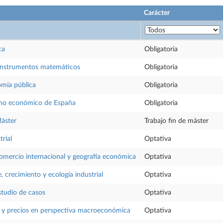
Carácter
ca
Obligatoria
instrumentos matemáticos
Obligatoria
mía pública
Obligatoria
no económico de España
Obligatoria
Máster
Trabajo fin de máster
rial
Optativa
comercio internacional y geografía económica
Optativa
 crecimiento y ecología industrial
Optativa
studio de casos
Optativa
o y precios en perspectiva macroeconómica
Optativa