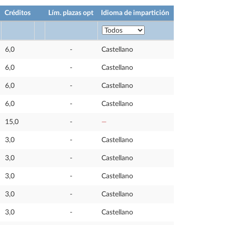
Créditos
Lím. plazas opt
Idioma de impartición
6,0
-
Castellano
6,0
-
Castellano
6,0
-
Castellano
6,0
-
Castellano
15,0
-
—
3,0
-
Castellano
3,0
-
Castellano
3,0
-
Castellano
3,0
-
Castellano
3,0
-
Castellano