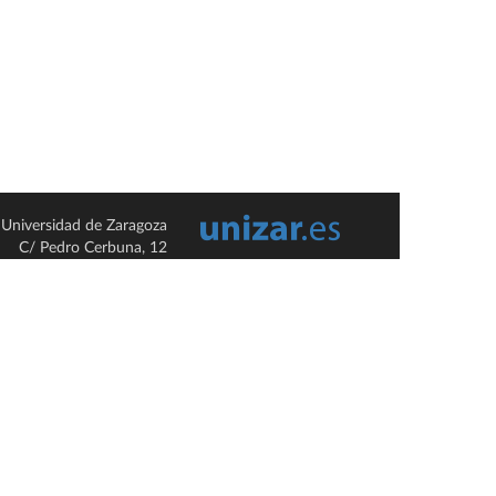
Universidad de Zaragoza
C/ Pedro Cerbuna, 12
ES-50009 Zaragoza
España / Spain
Tel: +34 976761000
ciu@unizar.es
Q-5018001-G
so legal
|
Condiciones generales de uso
|
Política de privacidad