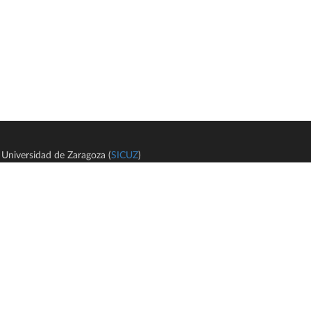
Universidad de Zaragoza (
SICUZ
)
Avi