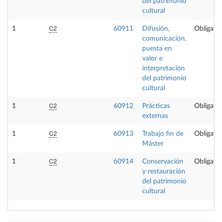
del patrimonio
cultural
C2
1
60911
Difusión,
Obligator
comunicación,
puesta en
valor e
interpretación
del patrimonio
cultural
C2
1
60912
Prácticas
Obligator
externas
C2
1
60913
Trabajo fin de
Obligator
Máster
C2
1
60914
Conservación
Obligator
y restauración
del patrimonio
cultural