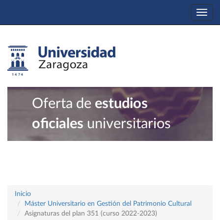
Togg
navi
Oferta de
estudios
oficiales
universitarios
Inicio
Máster Universitario en Gestión del Patrimonio Cultural
Asignaturas del plan 351 (curso 2022-2023)