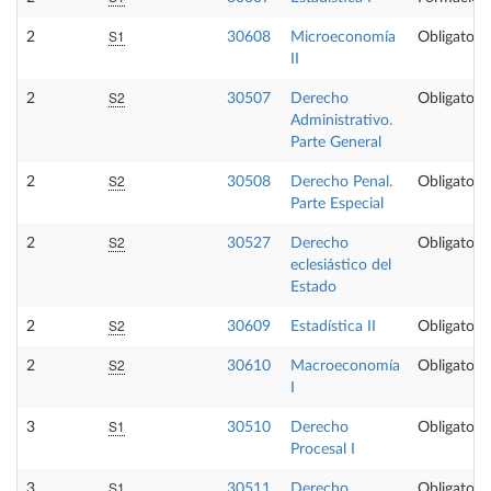
S1
2
30608
Microeconomía
Obligatoria
II
S2
2
30507
Derecho
Obligatoria
Administrativo.
Parte General
S2
2
30508
Derecho Penal.
Obligatoria
Parte Especial
S2
2
30527
Derecho
Obligatoria
eclesiástico del
Estado
S2
2
30609
Estadística II
Obligatoria
S2
2
30610
Macroeconomía
Obligatoria
I
S1
3
30510
Derecho
Obligatoria
Procesal I
S1
3
30511
Derecho
Obligatoria