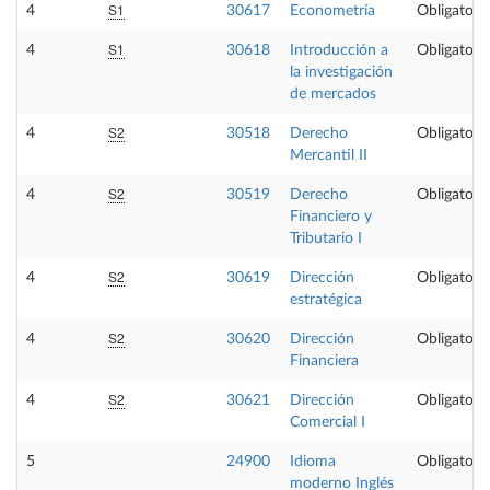
S1
4
30617
Econometría
Obligatoria
S1
4
30618
Introducción a
Obligatoria
la investigación
de mercados
S2
4
30518
Derecho
Obligatoria
Mercantil II
S2
4
30519
Derecho
Obligatoria
Financiero y
Tributario I
S2
4
30619
Dirección
Obligatoria
estratégica
S2
4
30620
Dirección
Obligatoria
Financiera
S2
4
30621
Dirección
Obligatoria
Comercial I
5
24900
Idioma
Obligatoria
moderno Inglés