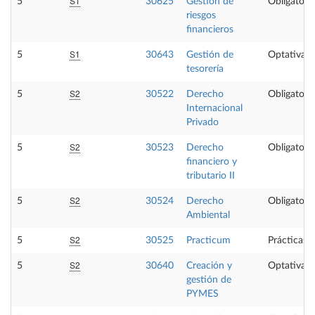
S1
5
30625
Gestión de
Obligatoria
riesgos
financieros
S1
5
30643
Gestión de
Optativa
tesorería
S2
5
30522
Derecho
Obligatoria
Internacional
Privado
S2
5
30523
Derecho
Obligatoria
financiero y
tributario II
S2
5
30524
Derecho
Obligatoria
Ambiental
S2
5
30525
Practicum
Prácticas 
S2
5
30640
Creación y
Optativa
gestión de
PYMES