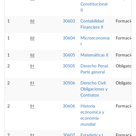
Constitucional
II
S2
1
30603
Contabilidad
Formación
Financiera II
S2
1
30604
Microeconomía
Formación
I
S2
1
30605
Matemáticas II
Formación
S1
2
30505
Derecho Penal.
Obligatoria
Parte general
S1
2
30506
Derecho Civil:
Obligatoria
Obligaciones y
Contratos
S1
2
30606
Historia
Formación
ecónomica y
economía
mundial
S1
2
30607
Estadística I
Formación