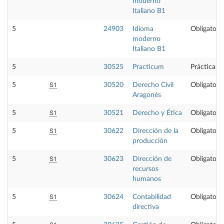
moderno
Italiano B1
5
24903
Idioma
Obligatoria
moderno
Italiano B1
5
30525
Practicum
Prácticas 
S1
5
30520
Derecho Civil
Obligatoria
Aragonés
S1
5
30521
Derecho y Ética
Obligatoria
S1
5
30622
Dirección de la
Obligatoria
producción
S1
5
30623
Dirección de
Obligatoria
recursos
humanos
S1
5
30624
Contabilidad
Obligatoria
directiva