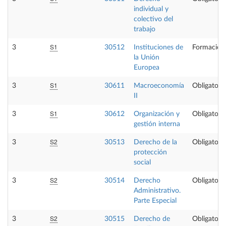
individual y
colectivo del
trabajo
S1
3
30512
Instituciones de
Formación
la Unión
Europea
S1
3
30611
Macroeconomía
Obligatoria
II
S1
3
30612
Organización y
Obligatoria
gestión interna
S2
3
30513
Derecho de la
Obligatoria
protección
social
S2
3
30514
Derecho
Obligatoria
Administrativo.
Parte Especial
S2
3
30515
Derecho de
Obligatoria