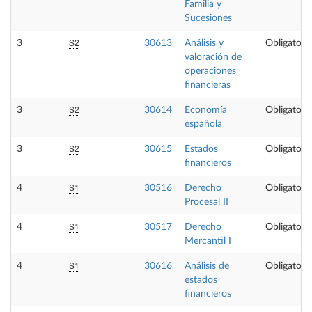
Familia y
Sucesiones
S2
3
30613
Análisis y
Obligatoria
valoración de
operaciones
financieras
S2
3
30614
Economía
Obligatoria
española
S2
3
30615
Estados
Obligatoria
financieros
S1
4
30516
Derecho
Obligatoria
Procesal II
S1
4
30517
Derecho
Obligatoria
Mercantil I
S1
4
30616
Análisis de
Obligatoria
estados
financieros