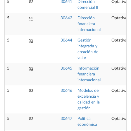
S2
5
30641
Dirección
Optativa
comercial II
S2
5
30642
Dirección
Optativa
financiera
internacional
S2
5
30644
Gestión
Optativa
integrada y
creación de
valor
S2
5
30645
Información
Optativa
financiera
internacional
S2
5
30646
Modelos de
Optativa
excelencia y
calidad en la
gestión
S2
5
30647
Política
Optativa
económica