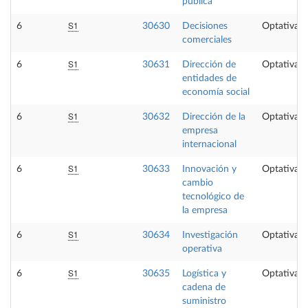
pública
S1
6
30630
Decisiones
Optativa
comerciales
S1
6
30631
Dirección de
Optativa
entidades de
economía social
S1
6
30632
Dirección de la
Optativa
empresa
internacional
S1
6
30633
Innovación y
Optativa
cambio
tecnológico de
la empresa
S1
6
30634
Investigación
Optativa
operativa
S1
6
30635
Logística y
Optativa
cadena de
suministro