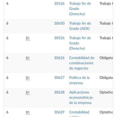
6
30526
Trabajo fin de
Trabajo fi
Grado
(Derecho)
6
30650
Trabajo fin de
Trabajo fi
Grado (ADE)
S1
6
30526
Trabajo fin de
Trabajo fi
Grado
(Derecho)
S1
6
30626
Contabilidad de
Obligatoria
combinaciones
de negocios
S1
6
30627
Política de la
Obligatoria
empresa
S1
6
30628
Aplicaciones
Optativa
econométricas
de la empresa
S1
6
30629
Contabilidad
Optativa