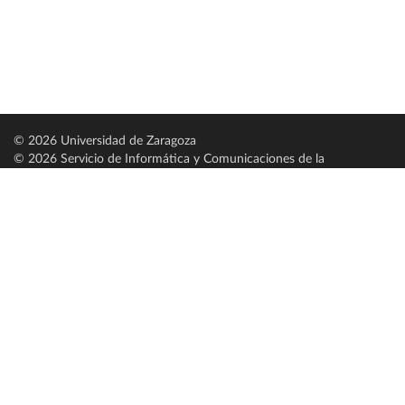
© 2026 Universidad de Zaragoza
© 2026 Servicio de Informática y Comunicaciones de la
Universidad de Zaragoza (
SICUZ
)
Universidad de Zaragoza
C/ Pedro Cerbuna, 12
ES-50009 Zaragoza
España / Spain
Tel: +34 976761000
ciu@unizar.es
Q-5018001-G
Servido por nodo: estudios