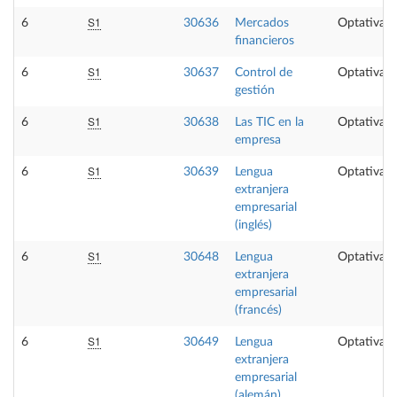
S1
6
30636
Mercados
Optativa
financieros
S1
6
30637
Control de
Optativa
gestión
S1
6
30638
Las TIC en la
Optativa
empresa
S1
6
30639
Lengua
Optativa
extranjera
empresarial
(inglés)
S1
6
30648
Lengua
Optativa
extranjera
empresarial
(francés)
S1
6
30649
Lengua
Optativa
extranjera
empresarial
(alemán)