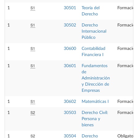
S1
1
30501
Teoría del
Formación
Derecho
S1
1
30502
Derecho
Formación
Internacional
Público
S1
1
30600
Contabilidad
Formación
Financiera I
S1
1
30601
Fundamentos
Formación
de
Administración
y Dirección de
Empresas
S1
1
30602
Matemáticas I
Formación
S2
1
30503
Derecho Civil:
Formación
Persona y
bienes
S2
1
30504
Derecho
Obligatoria