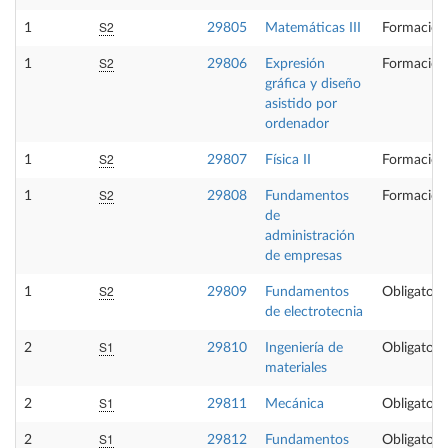
S2
1
29805
Matemáticas III
Formación
S2
1
29806
Expresión
Formación
gráfica y diseño
asistido por
ordenador
S2
1
29807
Física II
Formación
S2
1
29808
Fundamentos
Formación
de
administración
de empresas
S2
1
29809
Fundamentos
Obligatori
de electrotecnia
S1
2
29810
Ingeniería de
Obligatori
materiales
S1
2
29811
Mecánica
Obligatori
S1
2
29812
Fundamentos
Obligatori