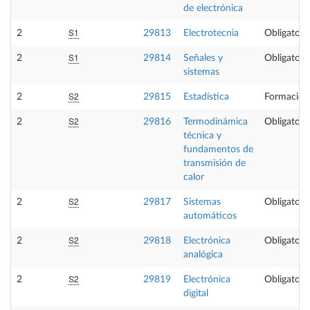
de electrónica
S1
2
29813
Electrotecnia
Obligatori
S1
2
29814
Señales y
Obligatori
sistemas
S2
2
29815
Estadística
Formación
S2
2
29816
Termodinámica
Obligatori
técnica y
fundamentos de
transmisión de
calor
S2
2
29817
Sistemas
Obligatori
automáticos
S2
2
29818
Electrónica
Obligatori
analógica
S2
2
29819
Electrónica
Obligatori
digital