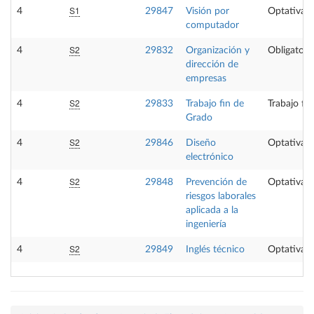
S1
4
29847
Visión por
Optativa
computador
S2
4
29832
Organización y
Obligatori
dirección de
empresas
S2
4
29833
Trabajo fin de
Trabajo fi
Grado
S2
4
29846
Diseño
Optativa
electrónico
S2
4
29848
Prevención de
Optativa
riesgos laborales
aplicada a la
ingeniería
S2
4
29849
Inglés técnico
Optativa