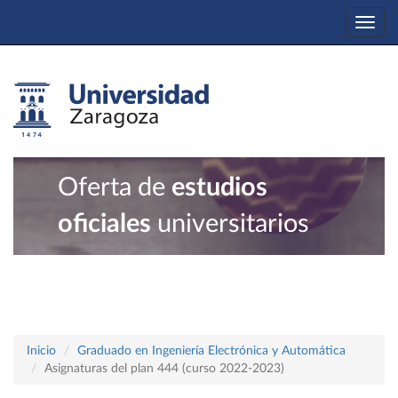
Togg
navi
Oferta de
estudios
oficiales
universitarios
Inicio
Graduado en Ingeniería Electrónica y Automática
Asignaturas del plan 444 (curso 2022-2023)