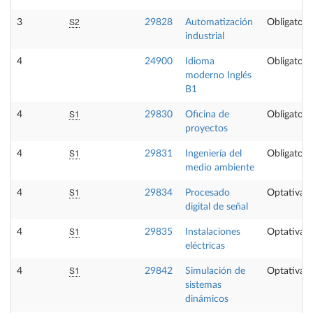
S2
3
29828
Automatización
Obligatori
industrial
4
24900
Idioma
Obligatori
moderno Inglés
B1
S1
4
29830
Oficina de
Obligatori
proyectos
S1
4
29831
Ingeniería del
Obligatori
medio ambiente
S1
4
29834
Procesado
Optativa
digital de señal
S1
4
29835
Instalaciones
Optativa
eléctricas
S1
4
29842
Simulación de
Optativa
sistemas
dinámicos