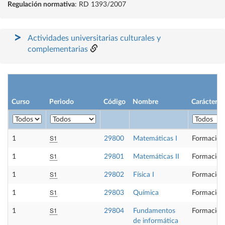
Regulación normativa
: RD 1393/2007
Actividades universitarias culturales y
complementarias
Curso
Periodo
Código
Nombre
Carácter
S1
1
29800
Matemáticas I
Formación
S1
1
29801
Matemáticas II
Formación
S1
1
29802
Física I
Formación
S1
1
29803
Química
Formación
S1
1
29804
Fundamentos
Formación
de informática