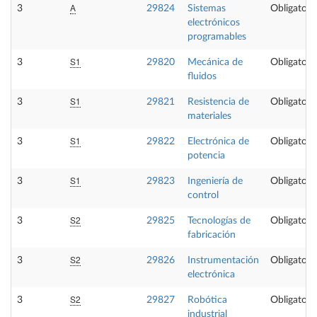
A
3
29824
Sistemas
Obligatori
electrónicos
programables
S1
3
29820
Mecánica de
Obligatori
fluidos
S1
3
29821
Resistencia de
Obligatori
materiales
S1
3
29822
Electrónica de
Obligatori
potencia
S1
3
29823
Ingeniería de
Obligatori
control
S2
3
29825
Tecnologías de
Obligatori
fabricación
S2
3
29826
Instrumentación
Obligatori
electrónica
S2
3
29827
Robótica
Obligatori
industrial