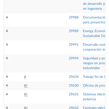
de desarrollo pro
en Ingeniería
4
29988
Documentación g
para proyectos in
4
29989
Energy, Economy
Sustainable Dev
4
29991
Desarrollo sosten
cooperación inte
4
29994
Seguridad y prev
riesgos en proce
industriales
A
4
29634
Trabajo fin de Gr
S1
4
29630
Oficina de proye
S1
4
29631
Sistemas eléctric
potencia
S1
4
29632
Centrales eléctric