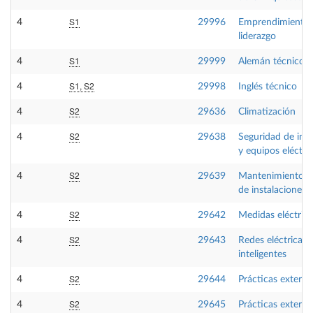
S1
4
29996
Emprendimiento 
liderazgo
S1
4
29999
Alemán técnico
S1, S2
4
29998
Inglés técnico
S2
4
29636
Climatización
S2
4
29638
Seguridad de inst
y equipos eléctri
S2
4
29639
Mantenimiento in
de instalaciones a
S2
4
29642
Medidas eléctrica
S2
4
29643
Redes eléctricas
inteligentes
S2
4
29644
Prácticas externa
S2
4
29645
Prácticas externa