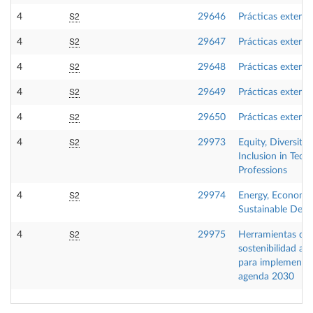
S2
4
29646
Prácticas externa
S2
4
29647
Prácticas externa
S2
4
29648
Prácticas externa
S2
4
29649
Prácticas externa
S2
4
29650
Prácticas externa
S2
4
29973
Equity, Diversity
Inclusion in Techn
Professions
S2
4
29974
Energy, Economy
Sustainable Dev
S2
4
29975
Herramientas de
sostenibilidad am
para implementar
agenda 2030