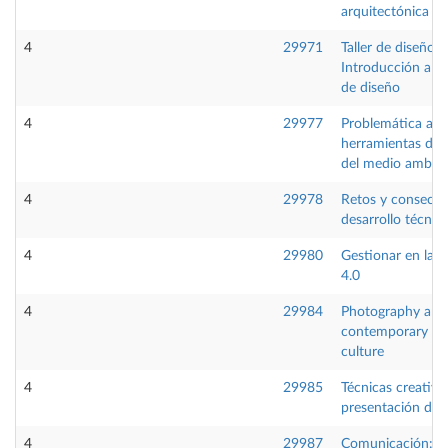
arquitectónica
4
29971
Taller de diseño:
Introducción a la 
de diseño
4
29977
Problemática amb
herramientas de 
del medio ambie
4
29978
Retos y consecue
desarrollo técnic
4
29980
Gestionar en la i
4.0
4
29984
Photography and
contemporary vis
culture
4
29985
Técnicas creativa
presentación de 
4
29987
Comunicación:He