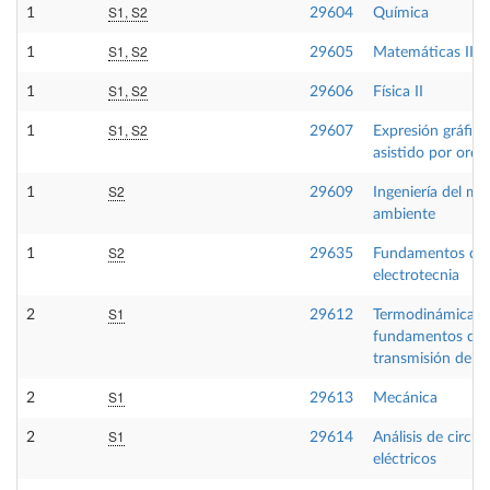
S1, S2
1
29604
Química
S1, S2
1
29605
Matemáticas II
S1, S2
1
29606
Física II
S1, S2
1
29607
Expresión gráfica
asistido por ord
S2
1
29609
Ingeniería del me
ambiente
S2
1
29635
Fundamentos de
electrotecnia
S1
2
29612
Termodinámica té
fundamentos de
transmisión de ca
S1
2
29613
Mecánica
S1
2
29614
Análisis de circui
eléctricos