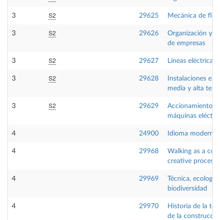
S2
3
29625
Mecánica de flui
S2
3
29626
Organización y di
de empresas
S2
3
29627
Líneas eléctricas
S2
3
29628
Instalaciones eléc
media y alta tens
S2
3
29629
Accionamientos 
máquinas eléctri
4
24900
Idioma moderno 
4
29968
Walking as a cog
creative process
4
29969
Técnica, ecología
biodiversidad
4
29970
Historia de la tec
de la construcció