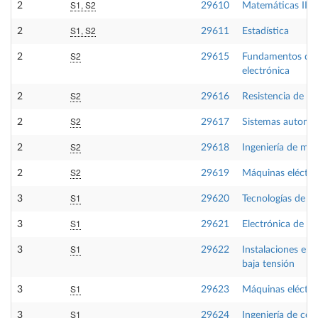
S1, S2
2
29610
Matemáticas III
S1, S2
2
29611
Estadística
S2
2
29615
Fundamentos de
electrónica
S2
2
29616
Resistencia de ma
S2
2
29617
Sistemas automá
S2
2
29618
Ingeniería de mat
S2
2
29619
Máquinas eléctric
S1
3
29620
Tecnologías de fa
S1
3
29621
Electrónica de po
S1
3
29622
Instalaciones eléc
baja tensión
S1
3
29623
Máquinas eléctric
S1
3
29624
Ingeniería de con