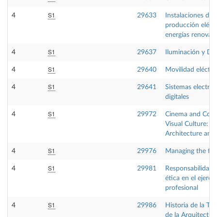
S1
4
29633
Instalaciones de
producción eléct
energías renovab
S1
4
29637
Iluminación y D
S1
4
29640
Movilidad eléctri
S1
4
29641
Sistemas electrón
digitales
S1
4
29972
Cinema and Con
Visual Culture: T
Architecture and 
S1
4
29976
Managing the fir
S1
4
29981
Responsabilidad l
ética en el ejercic
profesional
S1
4
29986
Historia de la Tec
de la Arquitectur