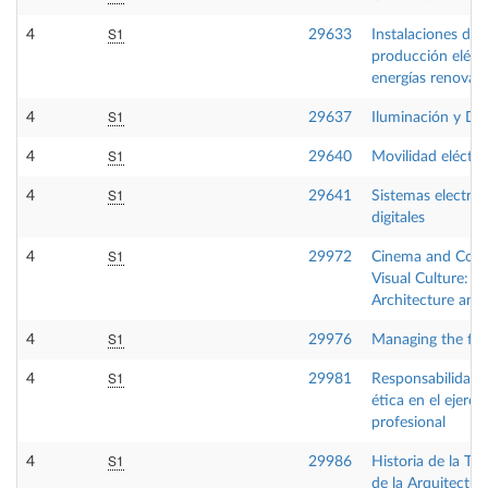
S1
4
29633
Instalaciones de
producción eléct
energías renovab
S1
4
29637
Iluminación y D
S1
4
29640
Movilidad eléctri
S1
4
29641
Sistemas electrón
digitales
S1
4
29972
Cinema and Con
Visual Culture: T
Architecture and 
S1
4
29976
Managing the fir
S1
4
29981
Responsabilidad l
ética en el ejercic
profesional
S1
4
29986
Historia de la Tec
de la Arquitectur