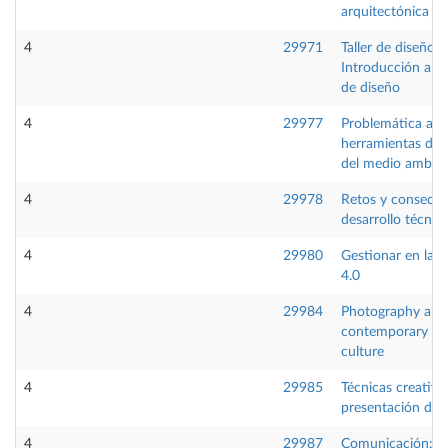
arquitectónica
4
29971
Taller de diseño:
Introducción a la 
de diseño
4
29977
Problemática amb
herramientas de 
del medio ambie
4
29978
Retos y consecue
desarrollo técnic
4
29980
Gestionar en la i
4.0
4
29984
Photography and
contemporary vis
culture
4
29985
Técnicas creativa
presentación de 
4
29987
Comunicación:He