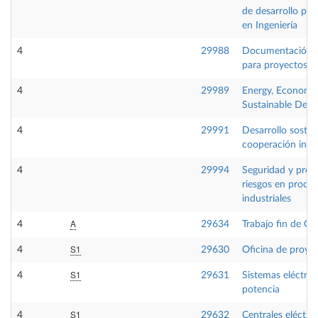
de desarrollo pro
en Ingeniería
4
29988
Documentación g
para proyectos in
4
29989
Energy, Economy
Sustainable Dev
4
29991
Desarrollo sosten
cooperación inte
4
29994
Seguridad y prev
riesgos en proce
industriales
A
4
29634
Trabajo fin de Gr
S1
4
29630
Oficina de proye
S1
4
29631
Sistemas eléctric
potencia
S1
4
29632
Centrales eléctric