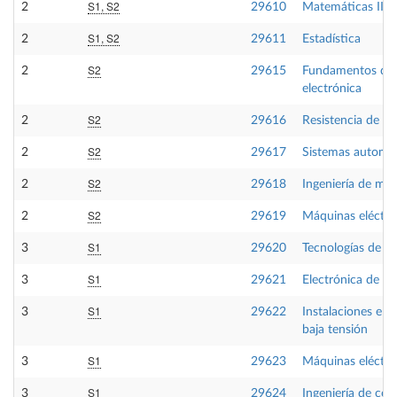
S1, S2
2
29610
Matemáticas III
S1, S2
2
29611
Estadística
S2
2
29615
Fundamentos de
electrónica
S2
2
29616
Resistencia de ma
S2
2
29617
Sistemas automá
S2
2
29618
Ingeniería de mat
S2
2
29619
Máquinas eléctric
S1
3
29620
Tecnologías de fa
S1
3
29621
Electrónica de po
S1
3
29622
Instalaciones eléc
baja tensión
S1
3
29623
Máquinas eléctric
S1
3
29624
Ingeniería de con