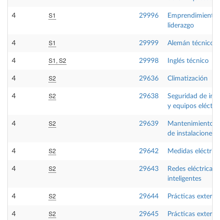
S1
4
29996
Emprendimiento 
liderazgo
S1
4
29999
Alemán técnico
S1, S2
4
29998
Inglés técnico
S2
4
29636
Climatización
S2
4
29638
Seguridad de inst
y equipos eléctri
S2
4
29639
Mantenimiento in
de instalaciones a
S2
4
29642
Medidas eléctrica
S2
4
29643
Redes eléctricas
inteligentes
S2
4
29644
Prácticas externa
S2
4
29645
Prácticas externa