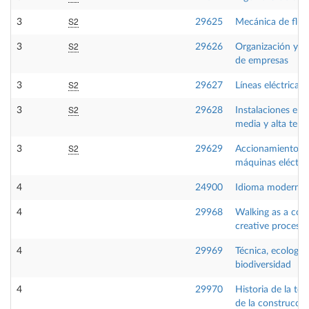
S2
3
29625
Mecánica de flui
S2
3
29626
Organización y di
de empresas
S2
3
29627
Líneas eléctricas
S2
3
29628
Instalaciones eléc
media y alta tens
S2
3
29629
Accionamientos 
máquinas eléctri
4
24900
Idioma moderno 
4
29968
Walking as a cog
creative process
4
29969
Técnica, ecología
biodiversidad
4
29970
Historia de la tec
de la construcció