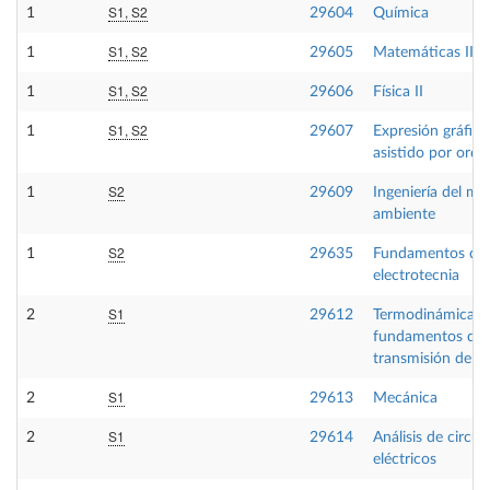
S1, S2
1
29604
Química
S1, S2
1
29605
Matemáticas II
S1, S2
1
29606
Física II
S1, S2
1
29607
Expresión gráfica
asistido por ord
S2
1
29609
Ingeniería del me
ambiente
S2
1
29635
Fundamentos de
electrotecnia
S1
2
29612
Termodinámica té
fundamentos de
transmisión de ca
S1
2
29613
Mecánica
S1
2
29614
Análisis de circui
eléctricos