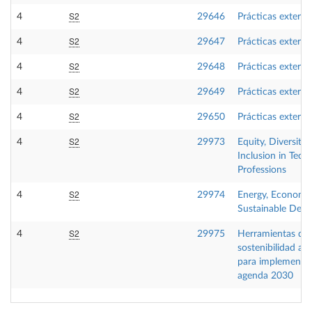
S2
4
29646
Prácticas externa
S2
4
29647
Prácticas externa
S2
4
29648
Prácticas externa
S2
4
29649
Prácticas externa
S2
4
29650
Prácticas externa
S2
4
29973
Equity, Diversity
Inclusion in Techn
Professions
S2
4
29974
Energy, Economy
Sustainable Dev
S2
4
29975
Herramientas de
sostenibilidad am
para implementar
agenda 2030