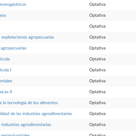
monogástricos
Optativa
ceos
Optativa
Optativa
n explotaciones agropecuarias
Optativa
 agropecuarias
Optativa
ícola
Optativa
ícola I
Optativa
entales
Optativa
icas II
Optativa
la tecnología de los alimentos
Optativa
lidad de las industrias agroalimentarias
Optativa
s industrias agroalimentarias
Optativa
agroindustriales
Optativa