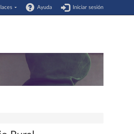
laces
Ayuda
Iniciar sesión