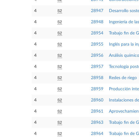
S2
4
28947
Desarrollo sost
S2
4
28948
Ingeniería de la
S2
4
28954
Trabajo fin de 
S2
4
28955
Inglés para la i
S2
4
28956
Análisis químico
S2
4
28957
Tecnología pos
S2
4
28958
Redes de riego
S2
4
28959
Producción inte
S2
4
28960
Instalaciones de
S2
4
28961
Aprovechamient
S2
4
28963
Trabajo fin de G
S2
4
28964
Trabajo fin de G