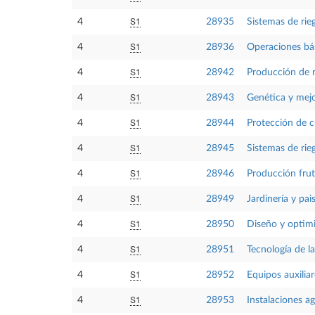
S1
4
28935
Sistemas de rie
S1
4
28936
Operaciones bás
S1
4
28942
Producción de 
S1
4
28943
Genética y mejo
S1
4
28944
Protección de c
S1
4
28945
Sistemas de rie
S1
4
28946
Producción frutí
S1
4
28949
Jardinería y pai
S1
4
28950
Diseño y optimi
S1
4
28951
Tecnología de la
S1
4
28952
Equipos auxilia
S1
4
28953
Instalaciones ag