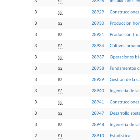
S2
3
28928
Instalaciones e
S2
3
28929
Construcciones
S2
3
28930
Producción hort
S2
3
28931
Producción frut
S2
3
28934
Cultivos ornam
S2
3
28937
Operaciones bás
S2
3
28938
Fundamentos de 
S2
3
28939
Gestión de la ca
S2
3
28940
Ingeniería de la
S2
3
28941
Construcciones 
S2
3
28947
Desarrollo sost
S2
3
28948
Ingeniería de la
S1
2
28910
Estadística