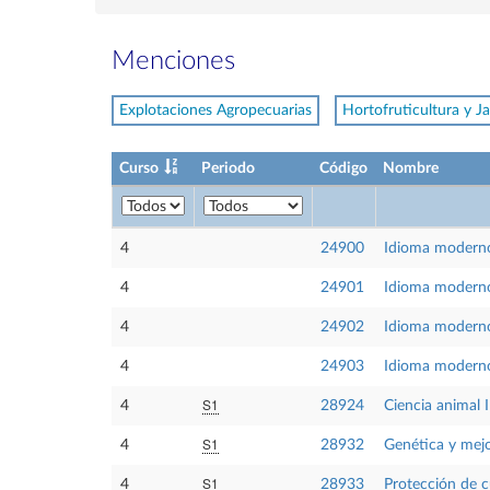
Menciones
Explotaciones Agropecuarias
Hortofruticultura y Ja
Curso
Periodo
Código
Nombre
4
24900
Idioma moderno
4
24901
Idioma modern
4
24902
Idioma modern
4
24903
Idioma moderno
S1
4
28924
Ciencia animal I
S1
4
28932
Genética y mejo
S1
4
28933
Protección de c