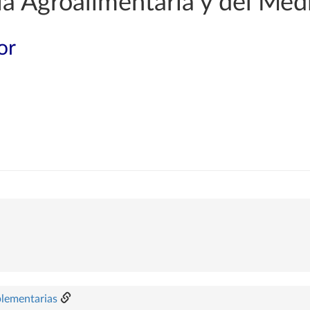
a Agroalimentaria y del Med
or
plementarias