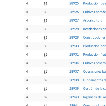
S2
4
28925
Producción de 
S2
4
28926
Cultivos herbá
S2
4
28927
Arboricultura
S2
4
28928
Instalaciones e
S2
4
28929
Construcciones
S2
4
28930
Producción hort
S2
4
28931
Producción frut
S2
4
28934
Cultivos ornam
S2
4
28937
Operaciones bás
S2
4
28938
Fundamentos de 
S2
4
28939
Gestión de la ca
S2
4
28940
Ingeniería de la
S2
4
28941
Construcciones 