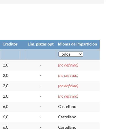
Créditos
Lím. plazas opt
Idioma de impartición
2,0
-
(no definido)
2,0
-
(no definido)
2,0
-
(no definido)
2,0
-
(no definido)
6,0
-
Castellano
6,0
-
Castellano
6,0
-
Castellano