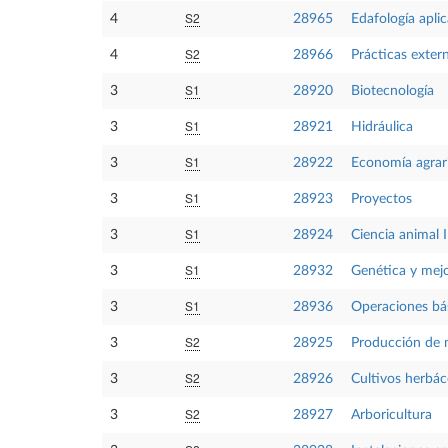
S2
4
28965
Edafología apli
S2
4
28966
Prácticas exter
S1
3
28920
Biotecnología
S1
3
28921
Hidráulica
S1
3
28922
Economía agrar
S1
3
28923
Proyectos
S1
3
28924
Ciencia animal I
S1
3
28932
Genética y mejo
S1
3
28936
Operaciones bás
S2
3
28925
Producción de 
S2
3
28926
Cultivos herbá
S2
3
28927
Arboricultura