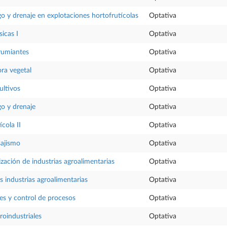
go y drenaje en explotaciones hortofrutícolas
Optativa
icas I
Optativa
rumiantes
Optativa
ra vegetal
Optativa
ultivos
Optativa
go y drenaje
Optativa
cola II
Optativa
sajismo
Optativa
zación de industrias agroalimentarias
Optativa
s industrias agroalimentarias
Optativa
res y control de procesos
Optativa
roindustriales
Optativa