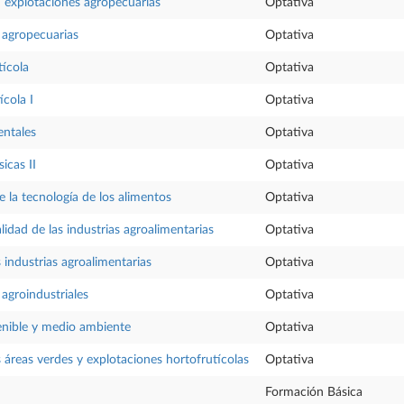
n explotaciones agropecuarias
Optativa
 agropecuarias
Optativa
ícola
Optativa
ícola I
Optativa
entales
Optativa
icas II
Optativa
la tecnología de los alimentos
Optativa
lidad de las industrias agroalimentarias
Optativa
s industrias agroalimentarias
Optativa
agroindustriales
Optativa
enible y medio ambiente
Optativa
s áreas verdes y explotaciones hortofrutícolas
Optativa
Formación Básica