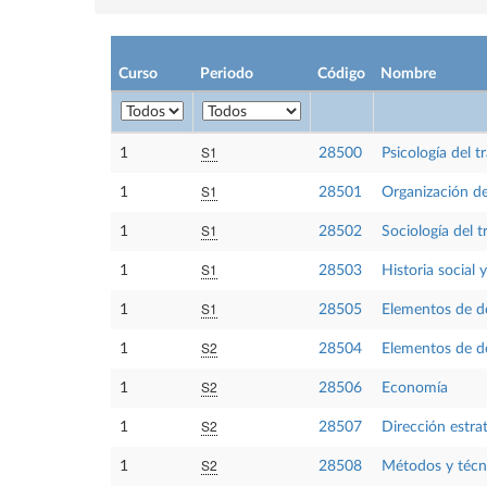
Curso
Periodo
Código
Nombre
S1
1
28500
Psicología del t
S1
1
28501
Organización d
S1
1
28502
Sociología del t
S1
1
28503
Historia social 
S1
1
28505
Elementos de de
S2
1
28504
Elementos de d
S2
1
28506
Economía
S2
1
28507
Dirección estra
S2
1
28508
Métodos y técni