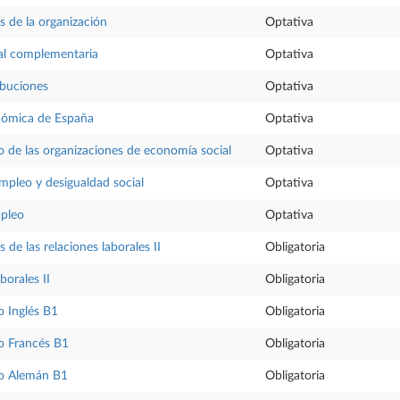
s de la organización
Optativa
ial complementaria
Optativa
ibuciones
Optativa
nómica de España
Optativa
o de las organizaciones de economía social
Optativa
mpleo y desigualdad social
Optativa
pleo
Optativa
s de las relaciones laborales II
Obligatoria
borales II
Obligatoria
 Inglés B1
Obligatoria
o Francés B1
Obligatoria
o Alemán B1
Obligatoria