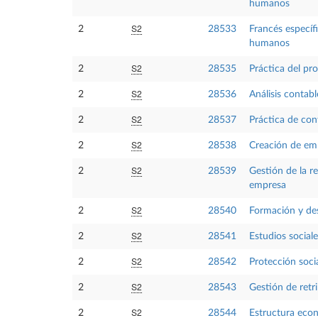
humanos
S2
2
28533
Francés específi
humanos
S2
2
28535
Práctica del pr
S2
2
28536
Análisis contabl
S2
2
28537
Práctica de con
S2
2
28538
Creación de em
S2
2
28539
Gestión de la re
empresa
S2
2
28540
Formación y des
S2
2
28541
Estudios sociale
S2
2
28542
Protección soc
S2
2
28543
Gestión de retr
S2
2
28544
Estructura eco