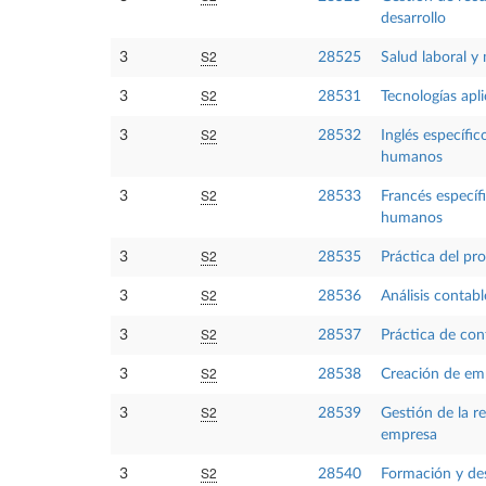
desarrollo
S2
3
28525
Salud laboral y
S2
3
28531
Tecnologías apli
S2
3
28532
Inglés específic
humanos
S2
3
28533
Francés específi
humanos
S2
3
28535
Práctica del pr
S2
3
28536
Análisis contabl
S2
3
28537
Práctica de con
S2
3
28538
Creación de em
S2
3
28539
Gestión de la re
empresa
S2
3
28540
Formación y des