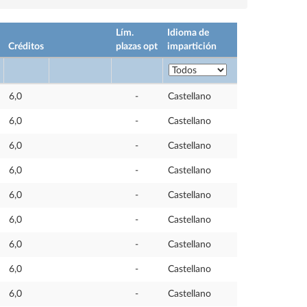
Lím.
Idioma de
Créditos
plazas opt
impartición
6,0
-
Castellano
6,0
-
Castellano
6,0
-
Castellano
6,0
-
Castellano
6,0
-
Castellano
6,0
-
Castellano
6,0
-
Castellano
6,0
-
Castellano
6,0
-
Castellano