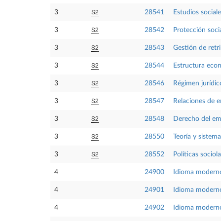
S2
3
28541
Estudios sociale
S2
3
28542
Protección soc
S2
3
28543
Gestión de retr
S2
3
28544
Estructura eco
S2
3
28546
Régimen jurídic
S2
3
28547
Relaciones de e
S2
3
28548
Derecho del em
S2
3
28550
Teoría y sistema
S2
3
28552
Políticas sociola
4
24900
Idioma moderno
4
24901
Idioma modern
4
24902
Idioma modern