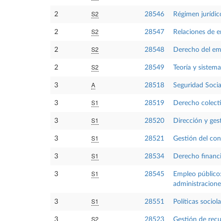
S2
2
28546
Régimen jurídic
S2
2
28547
Relaciones de e
S2
2
28548
Derecho del em
S2
2
28549
Teoría y sistema
A
3
28518
Seguridad Social
S1
3
28519
Derecho colecti
S1
3
28520
Dirección y ge
S1
3
28521
Gestión del con
S1
3
28534
Derecho financi
S1
3
28545
Empleo público: 
administracione
S1
3
28551
Políticas sociol
S2
3
28523
Gestión de recu