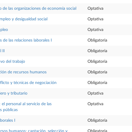
o de las organizaciones de economía social
Optativa
mpleo y desigualdad social
Optativa
pleo
Optativa
s de las relaciones laborales I
Obligatoria
 II
Obligatoria
vo del trabajo
Obligatoria
stión de recursos humanos
Obligatoria
flicto y técnicas de negociación
Obligatoria
ero y tributario
Optativa
el personal al servicio de las
Optativa
s públicas
aborales I
Obligatoria
rsos humanos: captación, selección y
Obligatoria