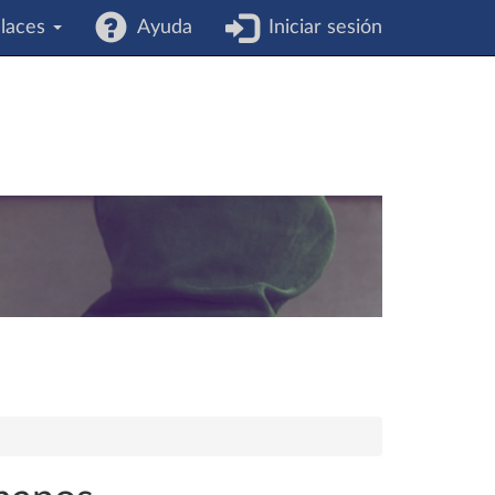
laces
Ayuda
Iniciar sesión