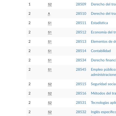
S2
1
28509
Derecho del tra
A
2
28510
Derecho del tra
S1
2
28511
Estadística
S1
2
28512
Economía del t
S1
2
28513
Elementos de d
S1
2
28514
Contabilidad
S1
2
28534
Derecho financi
S1
2
28545
Empleo público: 
administracione
S2
2
28515
Seguridad social
S2
2
28516
Métodos del tr
S2
2
28531
Tecnologías apli
S2
2
28532
Inglés específic