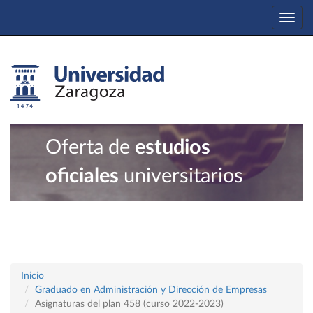
Togg
navi
Oferta de
estudios
oficiales
universitarios
Inicio
Graduado en Administración y Dirección de Empresas
Asignaturas del plan 458 (curso 2022-2023)