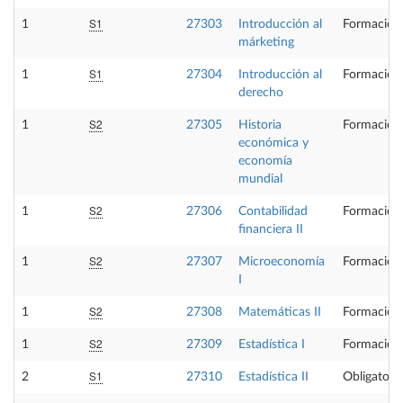
S1
1
27303
Introducción al
Formación
márketing
S1
1
27304
Introducción al
Formación
derecho
S2
1
27305
Historia
Formación
económica y
economía
mundial
S2
1
27306
Contabilidad
Formación
financiera II
S2
1
27307
Microeconomía
Formación
I
S2
1
27308
Matemáticas II
Formación
S2
1
27309
Estadística I
Formación
S1
2
27310
Estadística II
Obligatoria