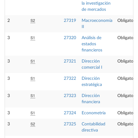
la investigación
de mercados
S2
2
27319
Macroeconomía
Obligatoria
II
S1
3
27320
Análisis de
Obligatoria
estados
financieros
S1
3
27321
Dirección
Obligatoria
comercial I
S1
3
27322
Dirección
Obligatoria
estratégica
S1
3
27323
Dirección
Obligatoria
financiera
S1
3
27324
Econometría
Obligatoria
S2
3
27325
Contabilidad
Obligatoria
directiva