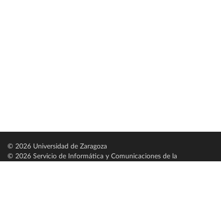
© 2026 Universidad de Zaragoza
© 2026 Servicio de Informática y Comunicaciones de la
Universidad de Zaragoza (
SICUZ
)
Universidad de Zaragoza
C/ Pedro Cerbuna, 12
ES-50009 Zaragoza
España / Spain
Tel: +34 976761000