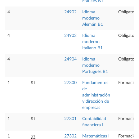
Francés B1
4
24902
Idioma
Obligatoria
moderno
Alemán B1
4
24903
Idioma
Obligatoria
moderno
Italiano B1
4
24904
Idioma
Obligatoria
moderno
Portugués B1
S1
1
27300
Fundamentos
Formación
de
administración
y dirección de
empresas
S1
1
27301
Contabilidad
Formación
financiera I
S1
1
27302
Matemáticas I
Formación