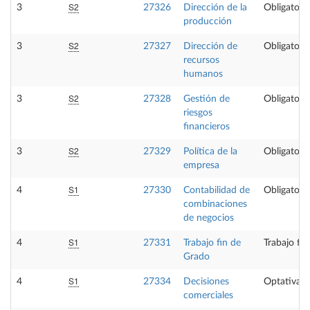
S2
3
27326
Dirección de la
Obligatoria
producción
S2
3
27327
Dirección de
Obligatoria
recursos
humanos
S2
3
27328
Gestión de
Obligatoria
riesgos
financieros
S2
3
27329
Política de la
Obligatoria
empresa
S1
4
27330
Contabilidad de
Obligatoria
combinaciones
de negocios
S1
4
27331
Trabajo fin de
Trabajo fi
Grado
S1
4
27334
Decisiones
Optativa
comerciales