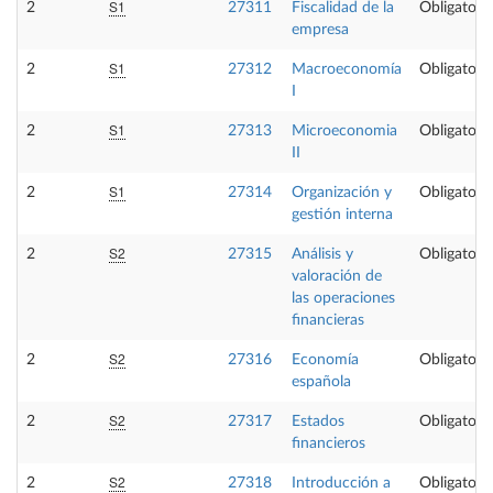
S1
2
27311
Fiscalidad de la
Obligatoria
empresa
S1
2
27312
Macroeconomía
Obligatoria
I
S1
2
27313
Microeconomia
Obligatoria
II
S1
2
27314
Organización y
Obligatoria
gestión interna
S2
2
27315
Análisis y
Obligatoria
valoración de
las operaciones
financieras
S2
2
27316
Economía
Obligatoria
española
S2
2
27317
Estados
Obligatoria
financieros
S2
2
27318
Introducción a
Obligatoria