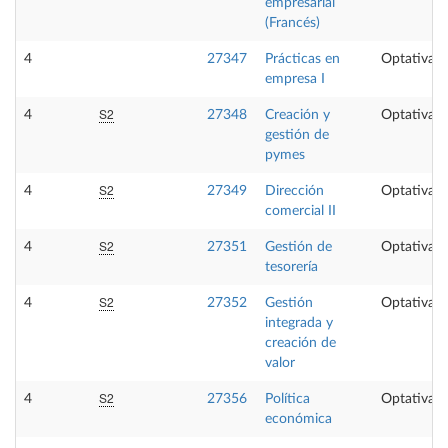
empresarial
(Francés)
4
27347
Prácticas en
Optativa
empresa I
S2
4
27348
Creación y
Optativa
gestión de
pymes
S2
4
27349
Dirección
Optativa
comercial II
S2
4
27351
Gestión de
Optativa
tesorería
S2
4
27352
Gestión
Optativa
integrada y
creación de
valor
S2
4
27356
Política
Optativa
económica