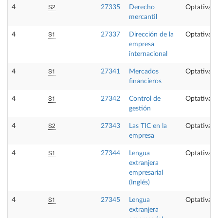
S2
4
27335
Derecho
Optativa
mercantil
S1
4
27337
Dirección de la
Optativa
empresa
internacional
S1
4
27341
Mercados
Optativa
financieros
S1
4
27342
Control de
Optativa
gestión
S2
4
27343
Las TIC en la
Optativa
empresa
S1
4
27344
Lengua
Optativa
extranjera
empresarial
(Inglés)
S1
4
27345
Lengua
Optativa
extranjera