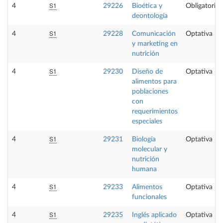
S1
4
29226
Bioética y
Obligatoria
deontología
S1
4
29228
Comunicación
Optativa
y marketing en
nutrición
S1
4
29230
Diseño de
Optativa
alimentos para
poblaciones
con
requerimientos
especiales
S1
4
29231
Biología
Optativa
molecular y
nutrición
humana
S1
4
29233
Alimentos
Optativa
funcionales
S1
4
29235
Inglés aplicado
Optativa