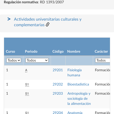
Regulación normativa
: RD 1393/2007
Actividades universitarias culturales y
complementarias
Curso
Periodo
Código
Nombre
Carácter
A
1
29201
Fisiología
Formación B
humana
S1
1
29202
Bioestadística
Formación B
S1
1
29203
Antropología y
Formación B
sociología de
la alimentación
S1
1
29204
Anatomía
Formación B