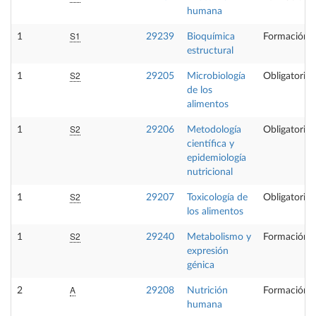
humana
S1
1
29239
Bioquímica
Formación B
estructural
S2
1
29205
Microbiología
Obligatoria
de los
alimentos
S2
1
29206
Metodología
Obligatoria
científica y
epidemiología
nutricional
S2
1
29207
Toxicología de
Obligatoria
los alimentos
S2
1
29240
Metabolismo y
Formación B
expresión
génica
A
2
29208
Nutrición
Formación B
humana