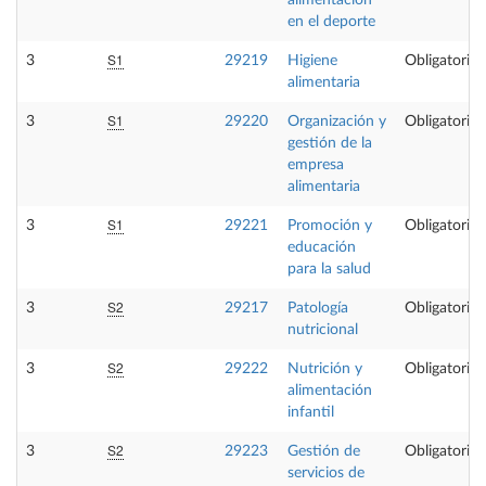
alimentación
en el deporte
S1
3
29219
Higiene
Obligatoria
alimentaria
S1
3
29220
Organización y
Obligatoria
gestión de la
empresa
alimentaria
S1
3
29221
Promoción y
Obligatoria
educación
para la salud
S2
3
29217
Patología
Obligatoria
nutricional
S2
3
29222
Nutrición y
Obligatoria
alimentación
infantil
S2
3
29223
Gestión de
Obligatoria
servicios de