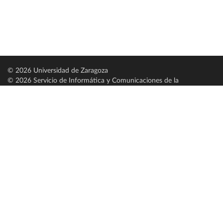
© 2026 Universidad de Zaragoza
© 2026 Servicio de Informática y Comunicaciones de la
Universidad de Zaragoza (
SICUZ
)
Universidad de Zaragoza
C/ Pedro Cerbuna, 12
ES-50009 Zaragoza
España / Spain
Tel: +34 976761000
ciu@unizar.es
Q-5018001-G
Servido por nodo: estudios