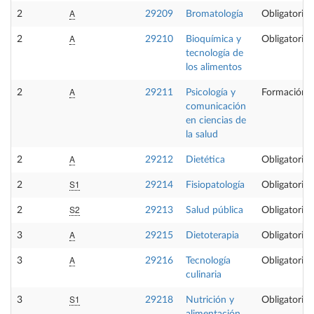
A
2
29209
Bromatología
Obligatoria
A
2
29210
Bioquímica y
Obligatoria
tecnología de
los alimentos
A
2
29211
Psicología y
Formación B
comunicación
en ciencias de
la salud
A
2
29212
Dietética
Obligatoria
S1
2
29214
Fisiopatología
Obligatoria
S2
2
29213
Salud pública
Obligatoria
A
3
29215
Dietoterapia
Obligatoria
A
3
29216
Tecnología
Obligatoria
culinaria
S1
3
29218
Nutrición y
Obligatoria