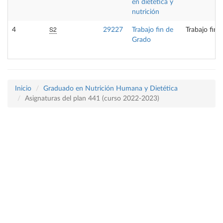
en dietética y
nutrición
S2
4
29227
Trabajo fin de
Trabajo fin 
Grado
Inicio
Graduado en Nutrición Humana y Dietética
Asignaturas del plan 441 (curso 2022-2023)