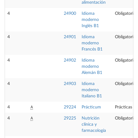
alimentación
4
24900
Idioma
Obligatoria
moderno
Inglés B1
4
24901
Idioma
Obligatoria
moderno
Francés B1
4
24902
Idioma
Obligatoria
moderno
Alemán B1
4
24903
Idioma
Obligatoria
moderno
Italiano B1
A
4
29224
Prácticum
Prácticas ex
A
4
29225
Nutrición
Obligatoria
clínica y
farmacología