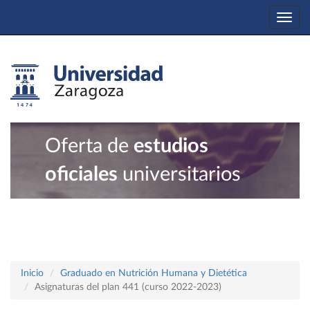
Togg
navi
Oferta de
estudios
oficiales
universitarios
Inicio
Graduado en Nutrición Humana y Dietética
Asignaturas del plan 441 (curso 2022-2023)