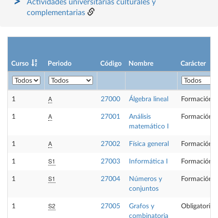
Actividades universitarias culturales y
complementarias
Curso
Periodo
Código
Nombre
Carácter
A
1
27000
Álgebra lineal
Formación B
A
1
27001
Análisis
Formación B
matemático I
A
1
27002
Física general
Formación B
S1
1
27003
Informática I
Formación B
S1
1
27004
Números y
Formación B
conjuntos
S2
1
27005
Grafos y
Obligatoria
combinatoria