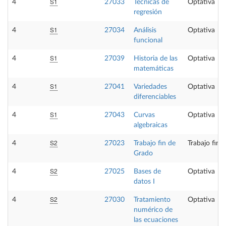
S1
4
27033
Técnicas de
Optativa
regresión
S1
4
27034
Análisis
Optativa
funcional
S1
4
27039
Historia de las
Optativa
matemáticas
S1
4
27041
Variedades
Optativa
diferenciables
S1
4
27043
Curvas
Optativa
algebraicas
S2
4
27023
Trabajo fin de
Trabajo fin 
Grado
S2
4
27025
Bases de
Optativa
datos I
S2
4
27030
Tratamiento
Optativa
numérico de
las ecuaciones