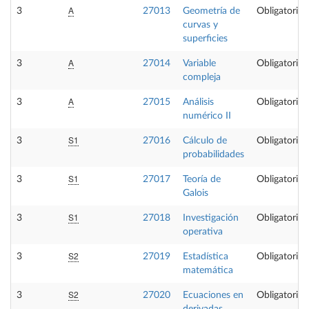
A
3
27013
Geometría de
Obligatoria
curvas y
superficies
A
3
27014
Variable
Obligatoria
compleja
A
3
27015
Análisis
Obligatoria
numérico II
S1
3
27016
Cálculo de
Obligatoria
probabilidades
S1
3
27017
Teoría de
Obligatoria
Galois
S1
3
27018
Investigación
Obligatoria
operativa
S2
3
27019
Estadística
Obligatoria
matemática
S2
3
27020
Ecuaciones en
Obligatoria