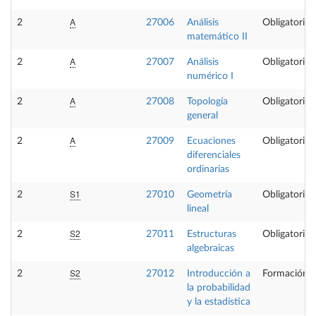
A
2
27006
Análisis
Obligatoria
matemático II
A
2
27007
Análisis
Obligatoria
numérico I
A
2
27008
Topología
Obligatoria
general
A
2
27009
Ecuaciones
Obligatoria
diferenciales
ordinarias
S1
2
27010
Geometría
Obligatoria
lineal
S2
2
27011
Estructuras
Obligatoria
algebraicas
S2
2
27012
Introducción a
Formación B
la probabilidad
y la estadística