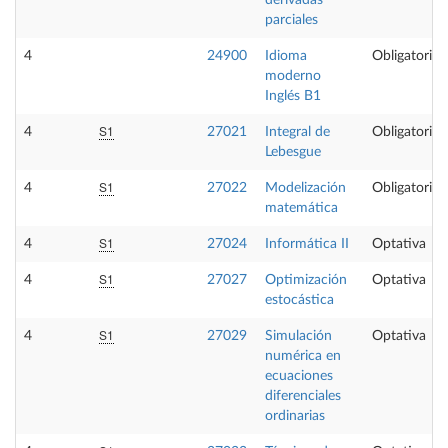
derivadas
parciales
4
24900
Idioma
Obligatoria
moderno
Inglés B1
S1
4
27021
Integral de
Obligatoria
Lebesgue
S1
4
27022
Modelización
Obligatoria
matemática
S1
4
27024
Informática II
Optativa
S1
4
27027
Optimización
Optativa
estocástica
S1
4
27029
Simulación
Optativa
numérica en
ecuaciones
diferenciales
ordinarias