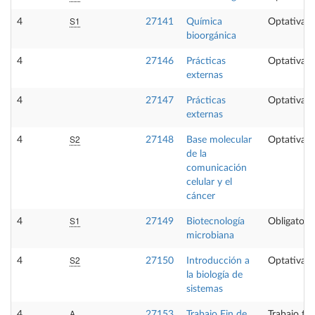
S1
4
27141
Química
Optativa
bioorgánica
4
27146
Prácticas
Optativa
externas
4
27147
Prácticas
Optativa
externas
S2
4
27148
Base molecular
Optativa
de la
comunicación
celular y el
cáncer
S1
4
27149
Biotecnología
Obligatoria
microbiana
S2
4
27150
Introducción a
Optativa
la biología de
sistemas
A
4
27153
Trabajo Fin de
Trabajo fi