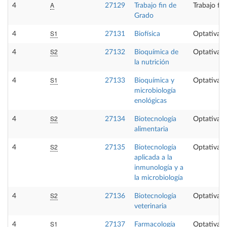
A
4
27129
Trabajo fin de
Trabajo fi
Grado
S1
4
27131
Biofísica
Optativa
S2
4
27132
Bioquímica de
Optativa
la nutrición
S1
4
27133
Bioquímica y
Optativa
microbiología
enológicas
S2
4
27134
Biotecnología
Optativa
alimentaria
S2
4
27135
Biotecnología
Optativa
aplicada a la
inmunología y a
la microbiología
S2
4
27136
Biotecnología
Optativa
veterinaria
S1
4
27137
Farmacología
Optativa