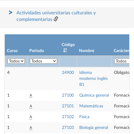
Actividades universitarias culturales y
complementarias
Código
Curso
Periodo
Nombre
Carácter
4
24900
Idioma
Obligatoria
moderno Inglés
B1
A
1
27100
Química general
Formación
A
1
27101
Matemáticas
Formación
A
1
27102
Física
Formación
A
1
27103
Biología general
Formación