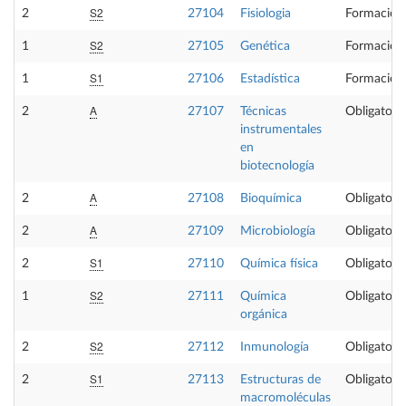
S2
2
27104
Fisiologia
Formación
S2
1
27105
Genética
Formación
S1
1
27106
Estadística
Formación
A
2
27107
Técnicas
Obligatoria
instrumentales
en
biotecnología
A
2
27108
Bioquímica
Obligatoria
A
2
27109
Microbiología
Obligatoria
S1
2
27110
Química física
Obligatoria
S2
1
27111
Química
Obligatoria
orgánica
S2
2
27112
Inmunología
Obligatoria
S1
2
27113
Estructuras de
Obligatoria
macromoléculas