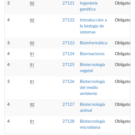
S2
3
27121
Ingeniería
Obligatoria
genética
S2
4
27122
Introducción a
Obligatoria
la biología de
sistemas
S2
3
27123
Bioinformática
Obligatoria
S1
4
27124
Biorreactores
Obligatoria
S1
4
27125
Biotecnología
Obligatoria
vegetal
S1
3
27126
Biotecnología
Obligatoria
del medio
ambiente
S2
4
27127
Biotecnología
Obligatoria
animal
S1
4
27128
Biotecnología
Obligatoria
microbiana