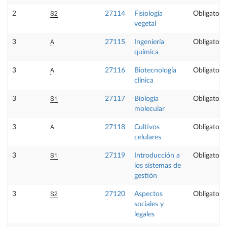
S2
2
27114
Fisiología
Obligatoria
vegetal
A
3
27115
Ingeniería
Obligatoria
química
A
3
27116
Biotecnología
Obligatoria
clínica
S1
3
27117
Biología
Obligatoria
molecular
A
3
27118
Cultivos
Obligatoria
celulares
S1
3
27119
Introducción a
Obligatoria
los sistemas de
gestión
S2
3
27120
Aspectos
Obligatoria
sociales y
legales