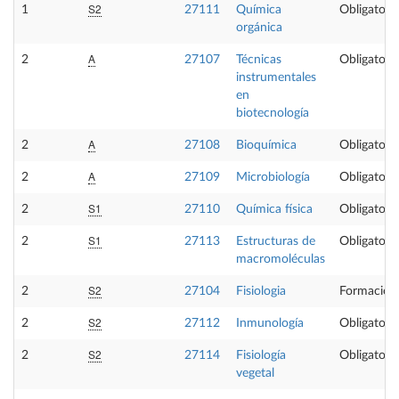
S2
1
27111
Química
Obligatoria
orgánica
A
2
27107
Técnicas
Obligatoria
instrumentales
en
biotecnología
A
2
27108
Bioquímica
Obligatoria
A
2
27109
Microbiología
Obligatoria
S1
2
27110
Química física
Obligatoria
S1
2
27113
Estructuras de
Obligatoria
macromoléculas
S2
2
27104
Fisiologia
Formación
S2
2
27112
Inmunología
Obligatoria
S2
2
27114
Fisiología
Obligatoria
vegetal