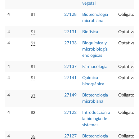
vegetal
S1
4
27128
Biotecnología
Obligatoria
microbiana
S1
4
27131
Biofísica
Optativa
S1
4
27133
Bioquímica y
Optativa
microbiología
enológicas
S1
4
27137
Farmacología
Optativa
S1
4
27141
Química
Optativa
bioorgánica
S1
4
27149
Biotecnología
Obligatoria
microbiana
S2
4
27122
Introducción a
Obligatoria
la biología de
sistemas
S2
4
27127
Biotecnología
Obligatoria