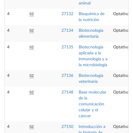
animal
S2
4
27132
Bioquímica de
Optativa
la nutrición
S2
4
27134
Biotecnología
Optativa
alimentaria
S2
4
27135
Biotecnología
Optativa
aplicada a la
inmunología y a
la microbiología
S2
4
27136
Biotecnología
Optativa
veterinaria
S2
4
27148
Base molecular
Optativa
de la
comunicación
celular y el
cáncer
S2
4
27150
Introducción a
Optativa
la biología de