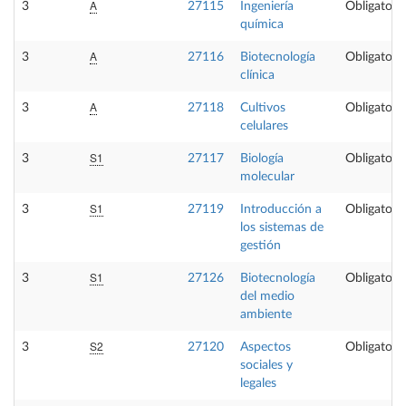
A
3
27115
Ingeniería
Obligatoria
química
A
3
27116
Biotecnología
Obligatoria
clínica
A
3
27118
Cultivos
Obligatoria
celulares
S1
3
27117
Biología
Obligatoria
molecular
S1
3
27119
Introducción a
Obligatoria
los sistemas de
gestión
S1
3
27126
Biotecnología
Obligatoria
del medio
ambiente
S2
3
27120
Aspectos
Obligatoria
sociales y
legales