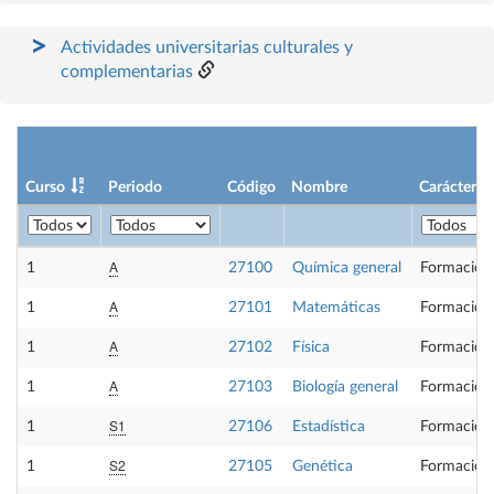
Actividades universitarias culturales y
complementarias
Curso
Periodo
Código
Nombre
Carácter
A
1
27100
Química general
Formación
A
1
27101
Matemáticas
Formación
A
1
27102
Física
Formación
A
1
27103
Biología general
Formación
S1
1
27106
Estadística
Formación
S2
1
27105
Genética
Formación