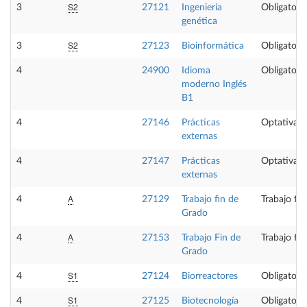
S2
3
27121
Ingeniería
Obligatoria
genética
S2
3
27123
Bioinformática
Obligatoria
4
24900
Idioma
Obligatoria
moderno Inglés
B1
4
27146
Prácticas
Optativa
externas
4
27147
Prácticas
Optativa
externas
A
4
27129
Trabajo fin de
Trabajo fi
Grado
A
4
27153
Trabajo Fin de
Trabajo fi
Grado
S1
4
27124
Biorreactores
Obligatoria
S1
4
27125
Biotecnología
Obligatoria