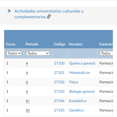
Actividades universitarias culturales y
complementarias
Curso
Periodo
Código
Nombre
Carácter
A
1
27100
Química general
Formación
A
1
27101
Matemáticas
Formación
A
1
27102
Física
Formación
A
1
27103
Biología general
Formación
S1
1
27106
Estadística
Formación
S2
1
27105
Genética
Formación