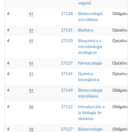
vegetal
S1
4
27128
Biotecnología
Obligatoria
microbiana
S1
4
27131
Biofísica
Optativa
S1
4
27133
Bioquímica y
Optativa
microbiología
enológicas
S1
4
27137
Farmacología
Optativa
S1
4
27141
Química
Optativa
bioorgánica
S1
4
27149
Biotecnología
Obligatoria
microbiana
S2
4
27122
Introducción a
Obligatoria
la biología de
sistemas
S2
4
27127
Biotecnología
Obligatoria