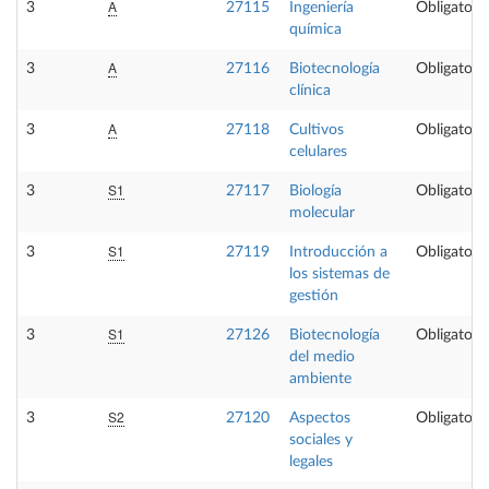
A
3
27115
Ingeniería
Obligatoria
química
A
3
27116
Biotecnología
Obligatoria
clínica
A
3
27118
Cultivos
Obligatoria
celulares
S1
3
27117
Biología
Obligatoria
molecular
S1
3
27119
Introducción a
Obligatoria
los sistemas de
gestión
S1
3
27126
Biotecnología
Obligatoria
del medio
ambiente
S2
3
27120
Aspectos
Obligatoria
sociales y
legales