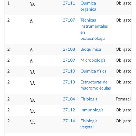
S2
1
27111
Química
Obligatoria
orgánica
A
2
27107
Técnicas
Obligatoria
instrumentales
en
biotecnología
A
2
27108
Bioquímica
Obligatoria
A
2
27109
Microbiología
Obligatoria
S1
2
27110
Química física
Obligatoria
S1
2
27113
Estructuras de
Obligatoria
macromoléculas
S2
2
27104
Fisiologia
Formación
S2
2
27112
Inmunología
Obligatoria
S2
2
27114
Fisiología
Obligatoria
vegetal