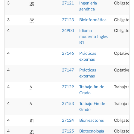
S2
3
27121
Ingeniería
Obligatoria
genética
S2
3
27123
Bioinformática
Obligatoria
4
24900
Idioma
Obligatoria
moderno Inglés
B1
4
27146
Prácticas
Optativa
externas
4
27147
Prácticas
Optativa
externas
A
4
27129
Trabajo fin de
Trabajo fi
Grado
A
4
27153
Trabajo Fin de
Trabajo fi
Grado
S1
4
27124
Biorreactores
Obligatoria
S1
4
27125
Biotecnología
Obligatoria