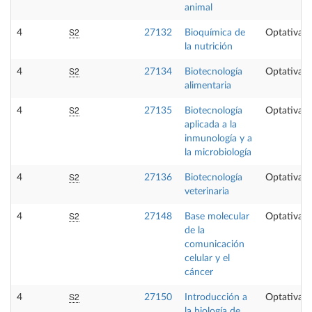
animal
S2
4
27132
Bioquímica de
Optativa
la nutrición
S2
4
27134
Biotecnología
Optativa
alimentaria
S2
4
27135
Biotecnología
Optativa
aplicada a la
inmunología y a
la microbiología
S2
4
27136
Biotecnología
Optativa
veterinaria
S2
4
27148
Base molecular
Optativa
de la
comunicación
celular y el
cáncer
S2
4
27150
Introducción a
Optativa
la biología de