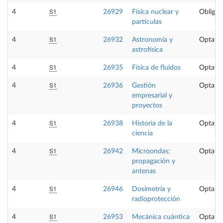
S1
4
26929
Física nuclear y
Obligat
partículas
S1
4
26932
Astronomía y
Optativ
astrofísica
S1
4
26935
Física de fluidos
Optativ
S1
4
26936
Gestión
Optativ
empresarial y
proyectos
S1
4
26938
Historia de la
Optativ
ciencia
S1
4
26942
Microondas:
Optativ
propagación y
antenas
S1
4
26946
Dosimetría y
Optativ
radioprotección
S1
4
26953
Mecánica cuántica
Optativ