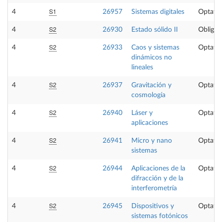
S1
4
26957
Sistemas digitales
Optativ
S2
4
26930
Estado sólido II
Obligat
S2
4
26933
Caos y sistemas
Optativ
dinámicos no
lineales
S2
4
26937
Gravitación y
Optativ
cosmología
S2
4
26940
Láser y
Optativ
aplicaciones
S2
4
26941
Micro y nano
Optativ
sistemas
S2
4
26944
Aplicaciones de la
Optativ
difracción y de la
interferometría
S2
4
26945
Dispositivos y
Optativ
sistemas fotónicos