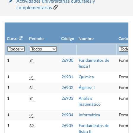
Actividades universitarias culturales y
complementarias
Curso
Periodo
Código
Nombre
Carácte
S1
1
26900
Fundamentos de
Formaci
física I
S1
1
26901
Química
Formaci
S1
1
26902
Álgebra I
Formaci
S1
1
26903
Análisis
Formaci
matemático
S1
1
26904
Informática
Formaci
S2
1
26905
Fundamentos de
Formaci
física II