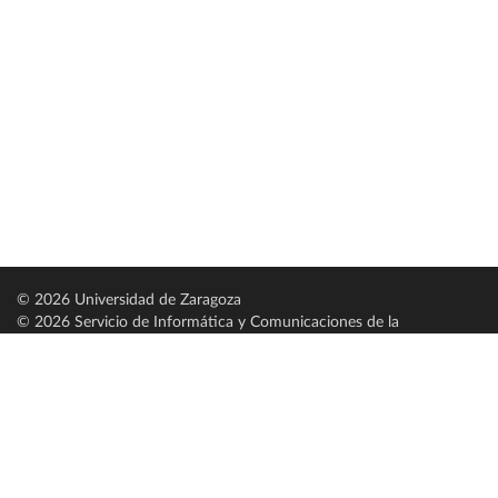
© 2026 Universidad de Zaragoza
© 2026 Servicio de Informática y Comunicaciones de la
Universidad de Zaragoza (
SICUZ
)
Universidad de Zaragoza
C/ Pedro Cerbuna, 12
ES-50009 Zaragoza
España / Spain
Tel: +34 976761000
ciu@unizar.es