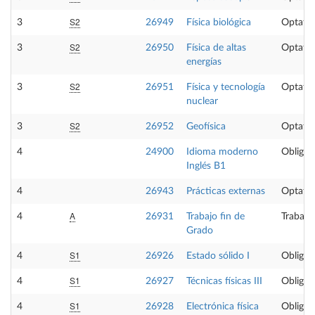
S2
3
26949
Física biológica
Optativ
S2
3
26950
Física de altas
Optativ
energías
S2
3
26951
Física y tecnología
Optativ
nuclear
S2
3
26952
Geofísica
Optativ
4
24900
Idioma moderno
Obligat
Inglés B1
4
26943
Prácticas externas
Optativ
A
4
26931
Trabajo fin de
Trabajo
Grado
S1
4
26926
Estado sólido I
Obligat
S1
4
26927
Técnicas físicas III
Obligat
S1
4
26928
Electrónica física
Obligat