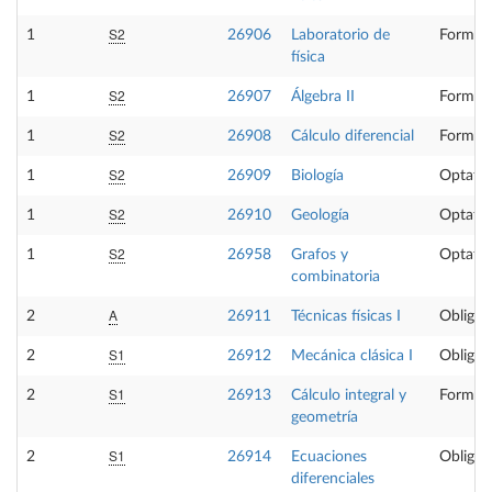
S2
1
26906
Laboratorio de
Formaci
física
S2
1
26907
Álgebra II
Formaci
S2
1
26908
Cálculo diferencial
Formaci
S2
1
26909
Biología
Optativ
S2
1
26910
Geología
Optativ
S2
1
26958
Grafos y
Optativ
combinatoria
A
2
26911
Técnicas físicas I
Obligat
S1
2
26912
Mecánica clásica I
Obligat
S1
2
26913
Cálculo integral y
Formaci
geometría
S1
2
26914
Ecuaciones
Obligat
diferenciales