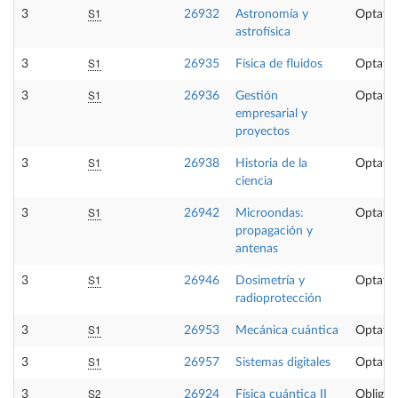
S1
3
26932
Astronomía y
Optativ
astrofísica
S1
3
26935
Física de fluidos
Optativ
S1
3
26936
Gestión
Optativ
empresarial y
proyectos
S1
3
26938
Historia de la
Optativ
ciencia
S1
3
26942
Microondas:
Optativ
propagación y
antenas
S1
3
26946
Dosimetría y
Optativ
radioprotección
S1
3
26953
Mecánica cuántica
Optativ
S1
3
26957
Sistemas digitales
Optativ
S2
3
26924
Física cuántica II
Obligat