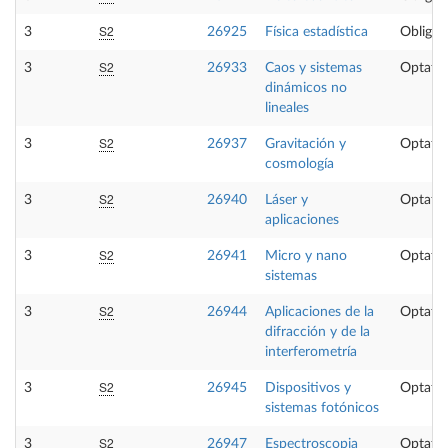
S2
3
26925
Física estadística
Obligat
S2
3
26933
Caos y sistemas
Optativ
dinámicos no
lineales
S2
3
26937
Gravitación y
Optativ
cosmología
S2
3
26940
Láser y
Optativ
aplicaciones
S2
3
26941
Micro y nano
Optativ
sistemas
S2
3
26944
Aplicaciones de la
Optativ
difracción y de la
interferometría
S2
3
26945
Dispositivos y
Optativ
sistemas fotónicos
S2
3
26947
Espectroscopia
Optativ