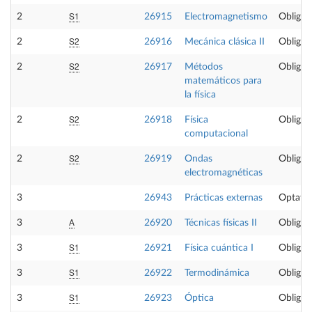
S1
2
26915
Electromagnetismo
Obligat
S2
2
26916
Mecánica clásica II
Obligat
S2
2
26917
Métodos
Obligat
matemáticos para
la física
S2
2
26918
Física
Obligat
computacional
S2
2
26919
Ondas
Obligat
electromagnéticas
3
26943
Prácticas externas
Optativ
A
3
26920
Técnicas físicas II
Obligat
S1
3
26921
Física cuántica I
Obligat
S1
3
26922
Termodinámica
Obligat
S1
3
26923
Óptica
Obligat