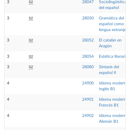
S2
3
28047
Sociolingüística
del español
S2
3
28050
Gramática del
español como
lengua extranjera
S2
3
28052
El catalán en
Aragón
S2
3
28054
Estética literaria
S2
3
28080
Sintaxis del
español II
4
24900
Idioma moderno
Inglés B1
4
24901
Idioma moderno
Francés B1
4
24902
Idioma moderno
Alemán B1