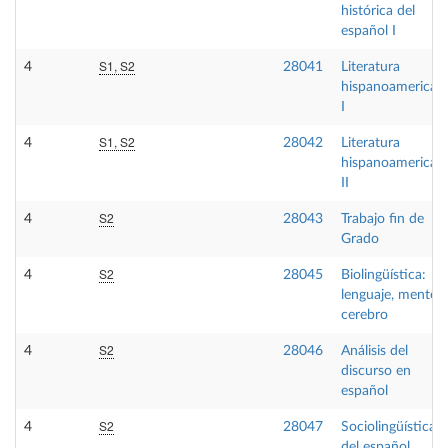
histórica del
español I
S1, S2
4
28041
Literatura
hispanoamerican
I
S1, S2
4
28042
Literatura
hispanoamerican
II
S2
4
28043
Trabajo fin de
Grado
S2
4
28045
Biolingüística:
lenguaje, mente y
cerebro
S2
4
28046
Análisis del
discurso en
español
S2
4
28047
Sociolingüística
del español