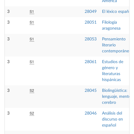
América
S1
3
28049
El léxico español
S1
3
28051
Filología
aragonesa
S1
3
28053
Pensamiento
literario
contemporáneo
S1
3
28061
Estudios de
género y
literaturas
hispánicas
S2
3
28045
Biolingüística:
lenguaje, mente y
cerebro
S2
3
28046
Análisis del
discurso en
español