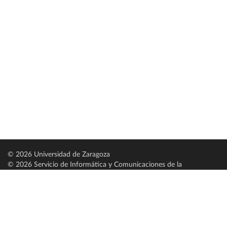
© 2026 Universidad de Zaragoza
© 2026 Servicio de Informática y Comunicaciones de la
Universidad de Zaragoza (
SICUZ
)
Universidad de Zaragoza
C/ Pedro Cerbuna, 12
ES-50009 Zaragoza
España / Spain
Tel: +34 976761000