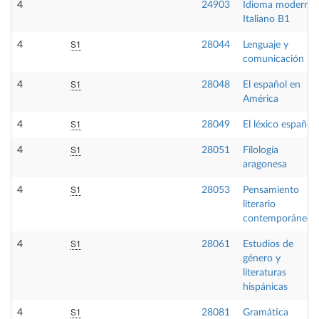
4
24903
Idioma moderno
Italiano B1
S1
4
28044
Lenguaje y
comunicación
S1
4
28048
El español en
América
S1
4
28049
El léxico español
S1
4
28051
Filología
aragonesa
S1
4
28053
Pensamiento
literario
contemporáneo
S1
4
28061
Estudios de
género y
literaturas
hispánicas
S1
4
28081
Gramática