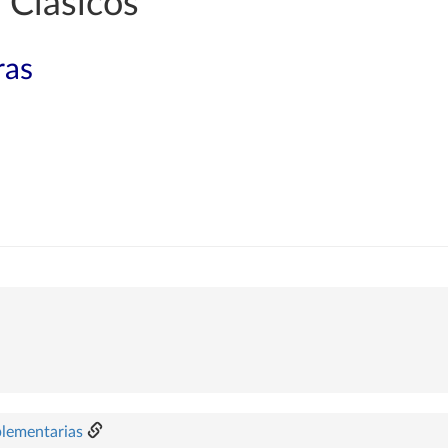
 Clásicos
ras
plementarias