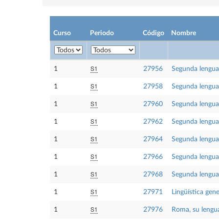
Curso
Periodo
Código
Nombre
S1
1
27956
Segunda lengua 
S1
1
27958
Segunda lengua 
S1
1
27960
Segunda lengua
S1
1
27962
Segunda lengua 
S1
1
27964
Segunda lengua 
S1
1
27966
Segunda lengua I
S1
1
27968
Segunda lengua I
S1
1
27971
Lingüística gene
S1
1
27976
Roma, su lengua 