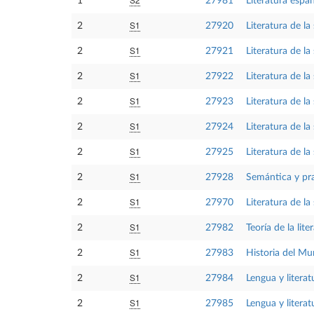
1
27981
Literatura espa
S1
2
27920
Literatura de l
S1
2
27921
Literatura de la
S1
2
27922
Literatura de la
S1
2
27923
Literatura de la
S1
2
27924
Literatura de la
S1
2
27925
Literatura de la
S1
2
27928
Semántica y pr
S1
2
27970
Literatura de la
S1
2
27982
Teoría de la lite
S1
2
27983
Historia del Mu
S1
2
27984
Lengua y literat
S1
2
27985
Lengua y literat