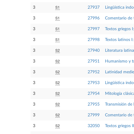
S1
3
27937
Lingüística ind
S1
3
27996
Comentario de t
S1
3
27997
Textos griegos I
S1
3
27998
Textos latinos I:
S2
3
27940
Literatura latina
S2
3
27951
Humanismo y tr
S2
3
27952
Latinidad medie
S2
3
27953
Lingüística ind
S2
3
27954
Mitología clásic
S2
3
27955
Transmisión de l
S2
3
27999
Comentario de t
S2
3
32050
Textos griegos I