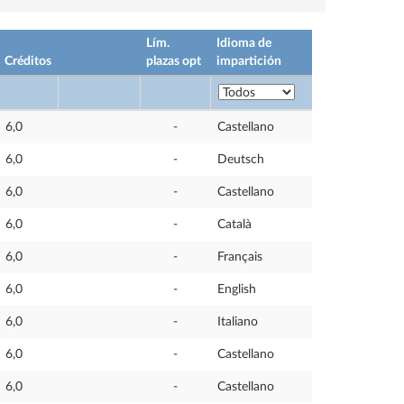
Lím.
Idioma de
Créditos
plazas opt
impartición
6,0
-
Castellano
6,0
-
Deutsch
6,0
-
Castellano
6,0
-
Català
6,0
-
Français
6,0
-
English
6,0
-
Italiano
6,0
-
Castellano
6,0
-
Castellano