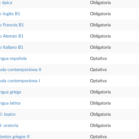
: épica
Obligatoria
 Inglés B1
Obligatoria
o Francés B1
Obligatoria
o Alemán B1
Obligatoria
 Italiano B1
Obligatoria
lengua española
Optativa
ñola contemporánea II
Optativa
ñola contemporánea I
Optativa
engua griega
Obligatoria
engua latina
Obligatoria
I: teatro
Obligatoria
I: oratoria
Obligatoria
extos griegos II
Optativa