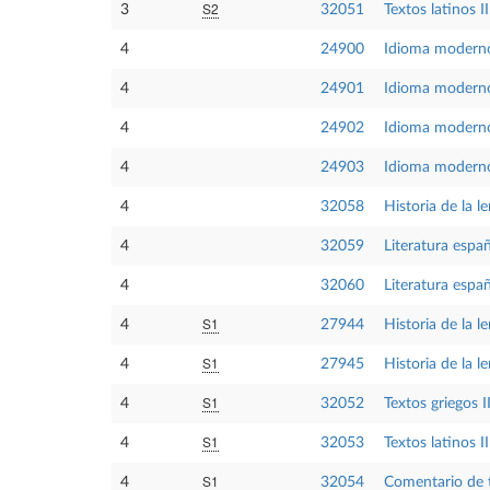
S2
3
32051
Textos latinos II
4
24900
Idioma moderno
4
24901
Idioma modern
4
24902
Idioma modern
4
24903
Idioma moderno
4
32058
Historia de la 
4
32059
Literatura espa
4
32060
Literatura espa
S1
4
27944
Historia de la l
S1
4
27945
Historia de la l
S1
4
32052
Textos griegos II
S1
4
32053
Textos latinos II
S1
4
32054
Comentario de t