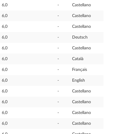
6,0
-
Castellano
6,0
-
Castellano
6,0
-
Castellano
6,0
-
Deutsch
6,0
-
Castellano
6,0
-
Català
6,0
-
Français
6,0
-
English
6,0
-
Castellano
6,0
-
Castellano
6,0
-
Castellano
6,0
-
Castellano