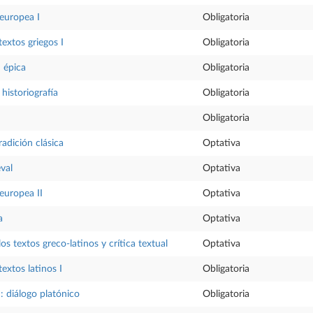
oeuropea I
Obligatoria
extos griegos I
Obligatoria
: épica
Obligatoria
 historiografía
Obligatoria
Obligatoria
adición clásica
Optativa
val
Optativa
oeuropea II
Optativa
a
Optativa
os textos greco-latinos y crítica textual
Optativa
extos latinos I
Obligatoria
I: diálogo platónico
Obligatoria