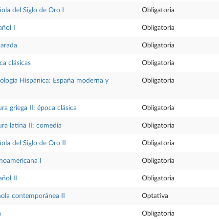
ola del Siglo de Oro I
Obligatoria
añol I
Obligatoria
parada
Obligatoria
ca clásicas
Obligatoria
ilología Hispánica: España moderna y
Obligatoria
ura griega II: época clásica
Obligatoria
ura latina II: comedia
Obligatoria
ola del Siglo de Oro II
Obligatoria
anoamericana I
Obligatoria
añol II
Obligatoria
ñola contemporánea II
Optativa
a
Obligatoria