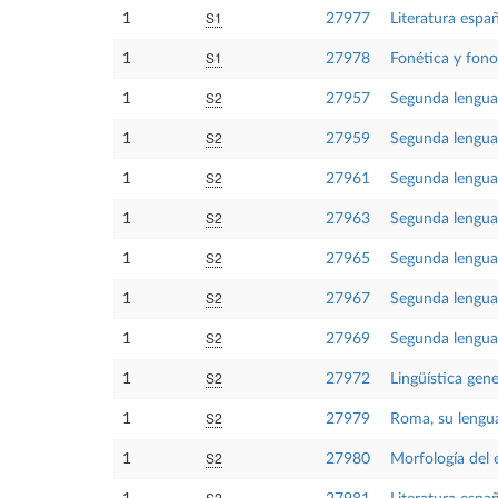
S1
1
27977
Literatura espa
S1
1
27978
Fonética y fono
S2
1
27957
Segunda lengua 
S2
1
27959
Segunda lengua 
S2
1
27961
Segunda lengua
S2
1
27963
Segunda lengua 
S2
1
27965
Segunda lengua 
S2
1
27967
Segunda lengua I
S2
1
27969
Segunda lengua I
S2
1
27972
Lingüística gener
S2
1
27979
Roma, su lengua 
S2
1
27980
Morfología del 
S2