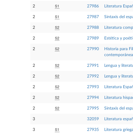
S1
2
27986
Literatura Españ
S1
2
27987
Sintaxis del esp
S2
2
27988
Literatura com
S2
2
27989
Estética y poéti
S2
2
27990
Historia para F
contemporánea
S2
2
27991
Lengua y literat
S2
2
27992
Lengua y literat
S2
2
27993
Literatura Españ
S2
2
27994
Literatura hisp
S2
2
27995
Sintaxis del esp
3
32059
Literatura espa
S1
3
27935
Literatura grieg