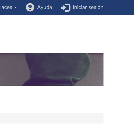
laces
Ayuda
Iniciar sesión