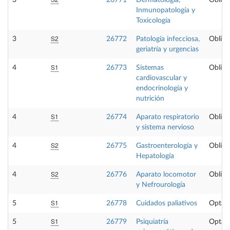
3
26771
Dermatología,
Obliga
Inmunopatología y
Toxicología
S2
3
26772
Patología infecciosa,
Obliga
geriatría y urgencias
S1
4
26773
Sistemas
Obliga
cardiovascular y
endocrinología y
nutrición
S1
4
26774
Aparato respiratorio
Obliga
y sistema nervioso
S2
4
26775
Gastroenterología y
Obliga
Hepatología
S2
4
26776
Aparato locomotor
Obliga
y Nefrourología
S1
5
26778
Cuidados paliativos
Optati
S1
5
26779
Psiquiatría
Optati