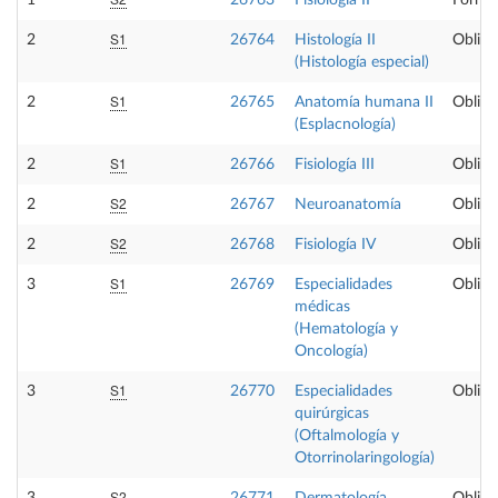
1
26763
Fisiología II
Formac
S1
2
26764
Histología II
Obliga
(Histología especial)
S1
2
26765
Anatomía humana II
Obliga
(Esplacnología)
S1
2
26766
Fisiología III
Obliga
S2
2
26767
Neuroanatomía
Obliga
S2
2
26768
Fisiología IV
Obliga
S1
3
26769
Especialidades
Obliga
médicas
(Hematología y
Oncología)
S1
3
26770
Especialidades
Obliga
quirúrgicas
(Oftalmología y
Otorrinolaringología)
S2