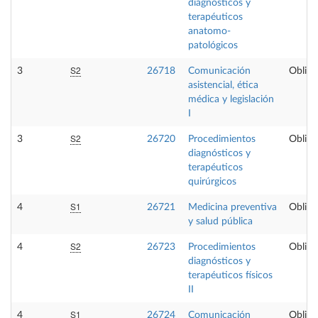
diagnósticos y
terapéuticos
anatomo-
patológicos
S2
3
26718
Comunicación
Obliga
asistencial, ética
médica y legislación
I
S2
3
26720
Procedimientos
Obliga
diagnósticos y
terapéuticos
quirúrgicos
S1
4
26721
Medicina preventiva
Obliga
y salud pública
S2
4
26723
Procedimientos
Obliga
diagnósticos y
terapéuticos físicos
II
S1
4
26724
Comunicación
Obliga