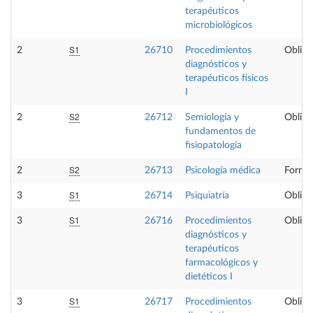
terapéuticos
microbiológicos
S1
2
26710
Procedimientos
Obliga
diagnósticos y
terapéuticos físicos
I
S2
2
26712
Semiología y
Obliga
fundamentos de
fisiopatología
S2
2
26713
Psicología médica
Formac
S1
3
26714
Psiquiatría
Obliga
S1
3
26716
Procedimientos
Obliga
diagnósticos y
terapéuticos
farmacológicos y
dietéticos I
S1
3
26717
Procedimientos
Obliga