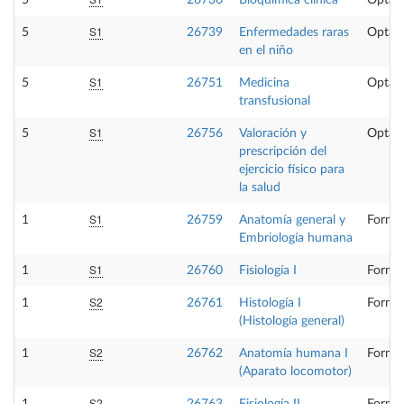
5
26736
Bioquímica clínica
Optati
S1
5
26739
Enfermedades raras
Optati
en el niño
S1
5
26751
Medicina
Optati
transfusional
S1
5
26756
Valoración y
Optati
prescripción del
ejercicio físico para
la salud
S1
1
26759
Anatomía general y
Formac
Embriología humana
S1
1
26760
Fisiología I
Formac
S2
1
26761
Histología I
Formac
(Histología general)
S2
1
26762
Anatomía humana I
Formac
(Aparato locomotor)
S2