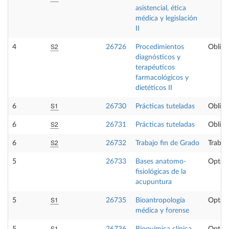
asistencial, ética
médica y legislación
II
S2
4
26726
Procedimientos
Obliga
diagnósticos y
terapéuticos
farmacológicos y
dietéticos II
S1
6
26730
Prácticas tuteladas
Obliga
S2
6
26731
Prácticas tuteladas
Obliga
S2
6
26732
Trabajo fin de Grado
Trabaj
5
26733
Bases anatomo-
Optati
fisiológicas de la
acupuntura
S1
5
26735
Bioantropología
Optati
médica y forense
S1