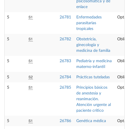
psicosomática y de
enlace
S1
5
26781
Enfermedades
Optati
parasitarias
tropicales
S1
5
26782
Obstetricia,
Obliga
ginecología y
medicina de familia
S1
5
26783
Pediatría y medicina
Obliga
materno-infantil
S2
5
26784
Prácticas tuteladas
Obliga
S1
5
26785
Principios básicos
Optati
de anestesia y
reanimación.
Atención urgente al
paciente crítico
S1
5
26786
Genética médica
Optati