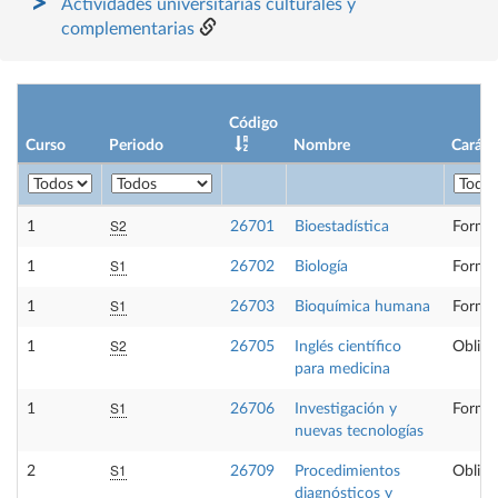
Actividades universitarias culturales y
complementarias
Código
Curso
Periodo
Nombre
Caráct
S2
1
26701
Bioestadística
Formac
S1
1
26702
Biología
Formac
S1
1
26703
Bioquímica humana
Formac
S2
1
26705
Inglés científico
Obliga
para medicina
S1
1
26706
Investigación y
Formac
nuevas tecnologías
S1
2
26709
Procedimientos
Obliga
diagnósticos y