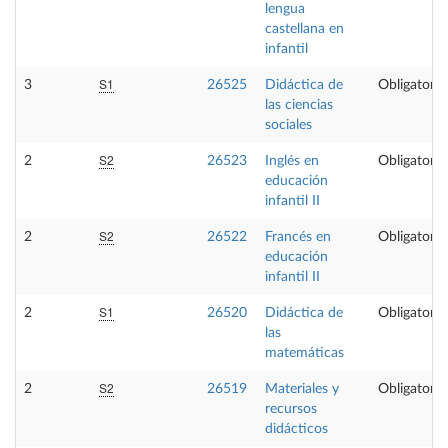
lengua
castellana en
infantil
S1
3
26525
Didáctica de
Obligatoria
las ciencias
sociales
S2
2
26523
Inglés en
Obligatoria
educación
infantil II
S2
2
26522
Francés en
Obligatoria
educación
infantil II
S1
2
26520
Didáctica de
Obligatoria
las
matemáticas
S2
2
26519
Materiales y
Obligatoria
recursos
didácticos