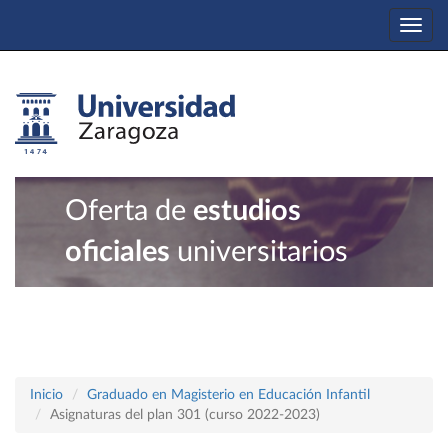
Togg
navi
Oferta de
estudios
oficiales
universitarios
Inicio
Graduado en Magisterio en Educación Infantil
Asignaturas del plan 301 (curso 2022-2023)