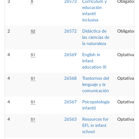
A
3
26573
Curriculum y
Obligatoria
educación
infantil
inclusiva
S2
2
26572
Didáctica de
Obligatoria
las ciencias de
la naturaleza
S1
4
26569
English in
Optativa
infant
education III
S1
4
26568
Trastornos del
Optativa
lenguaje y la
comunicación
S1
4
26567
Psicopatología
Optativa
infantil
S1
4
26563
Resources for
Optativa
EFL in infant
school