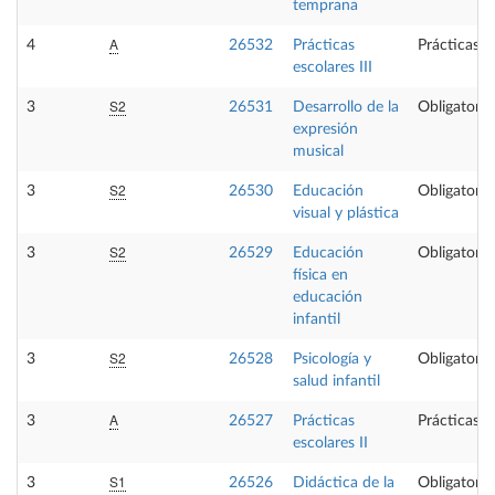
temprana
A
4
26532
Prácticas
Prácticas e
escolares III
S2
3
26531
Desarrollo de la
Obligatoria
expresión
musical
S2
3
26530
Educación
Obligatoria
visual y plástica
S2
3
26529
Educación
Obligatoria
física en
educación
infantil
S2
3
26528
Psicología y
Obligatoria
salud infantil
A
3
26527
Prácticas
Prácticas e
escolares II
S1
3
26526
Didáctica de la
Obligatoria