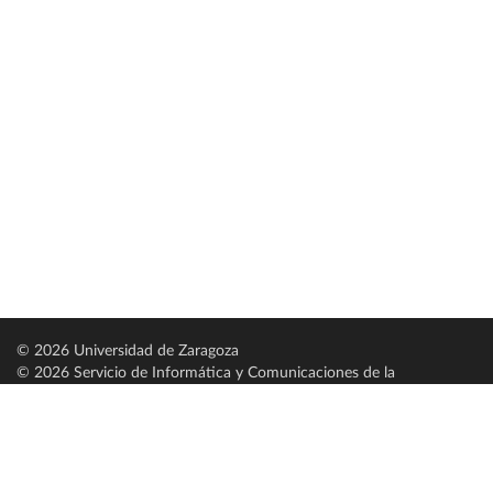
© 2026 Universidad de Zaragoza
© 2026 Servicio de Informática y Comunicaciones de la
Universidad de Zaragoza (
SICUZ
)
Universidad de Zaragoza
C/ Pedro Cerbuna, 12
ES-50009 Zaragoza
España / Spain