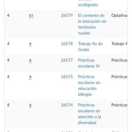
multigrado
S1
4
26579
El contexto de
Optativa
la educación en
territorios
rurales
A
4
26578
Trabajo fin de
Trabajo fin
Grado
A
4
26577
Prácticas
Prácticas e
escolares IV
A
4
26575
Prácticas
Prácticas e
escolares en
educación
bilingüe
A
4
26574
Prácticas
Prácticas e
escolares en
atención a la
diversidad