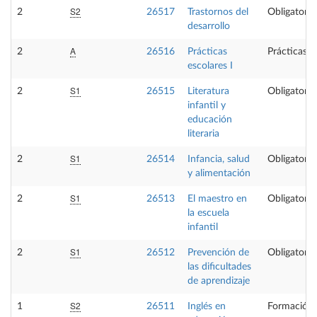
S2
2
26517
Trastornos del
Obligatoria
desarrollo
A
2
26516
Prácticas
Prácticas e
escolares I
S1
2
26515
Literatura
Obligatoria
infantil y
educación
literaria
S1
2
26514
Infancia, salud
Obligatoria
y alimentación
S1
2
26513
El maestro en
Obligatoria
la escuela
infantil
S1
2
26512
Prevención de
Obligatoria
las dificultades
de aprendizaje
S2
1
26511
Inglés en
Formación 