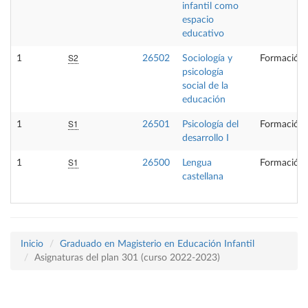
infantil como
espacio
educativo
S2
1
26502
Sociología y
Formación 
psicología
social de la
educación
S1
1
26501
Psicología del
Formación 
desarrollo I
S1
1
26500
Lengua
Formación 
castellana
Inicio
Graduado en Magisterio en Educación Infantil
Asignaturas del plan 301 (curso 2022-2023)