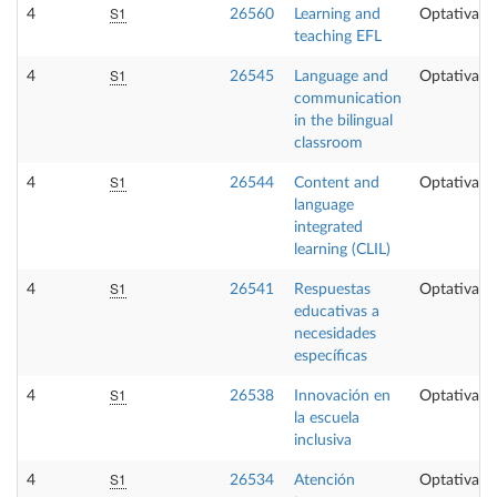
S1
4
26560
Learning and
Optativa
teaching EFL
S1
4
26545
Language and
Optativa
communication
in the bilingual
classroom
S1
4
26544
Content and
Optativa
language
integrated
learning (CLIL)
S1
4
26541
Respuestas
Optativa
educativas a
necesidades
específicas
S1
4
26538
Innovación en
Optativa
la escuela
inclusiva
S1
4
26534
Atención
Optativa