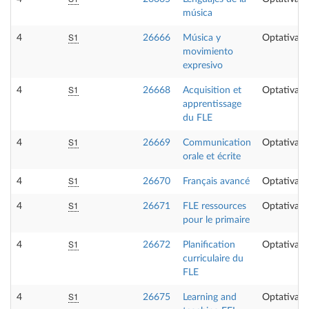
música
S1
4
26666
Música y
Optativa
movimiento
expresivo
S1
4
26668
Acquisition et
Optativa
apprentissage
du FLE
S1
4
26669
Communication
Optativa
orale et écrite
S1
4
26670
Français avancé
Optativa
S1
4
26671
FLE ressources
Optativa
pour le primaire
S1
4
26672
Planification
Optativa
curriculaire du
FLE
S1
4
26675
Learning and
Optativa