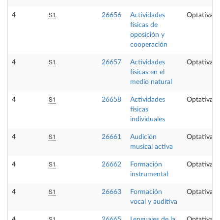
S1
4
26656
Actividades
Optativa
físicas de
oposición y
cooperación
S1
4
26657
Actividades
Optativa
físicas en el
medio natural
S1
4
26658
Actividades
Optativa
físicas
individuales
S1
4
26661
Audición
Optativa
musical activa
S1
4
26662
Formación
Optativa
instrumental
S1
4
26663
Formación
Optativa
vocal y auditiva
S1
4
26665
Lenguajes de la
Optativa