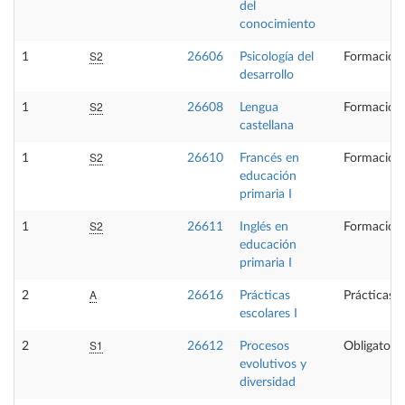
del
conocimiento
S2
1
26606
Psicología del
Formación 
desarrollo
S2
1
26608
Lengua
Formación 
castellana
S2
1
26610
Francés en
Formación 
educación
primaria I
S2
1
26611
Inglés en
Formación 
educación
primaria I
A
2
26616
Prácticas
Prácticas 
escolares I
S1
2
26612
Procesos
Obligatoria
evolutivos y
diversidad