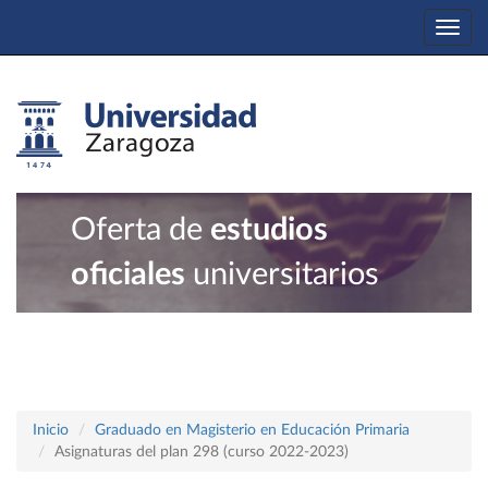
Togg
navi
Oferta de
estudios
oficiales
universitarios
Inicio
Graduado en Magisterio en Educación Primaria
Asignaturas del plan 298 (curso 2022-2023)