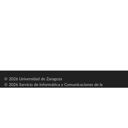
© 2026 Universidad de Zaragoza
© 2026 Servicio de Informática y Comunicaciones de la
Universidad de Zaragoza (
SICUZ
)
Universidad de Zaragoza
C/ Pedro Cerbuna, 12
ES-50009 Zaragoza
España / Spain
Tel: +34 976761000
ciu@unizar.es