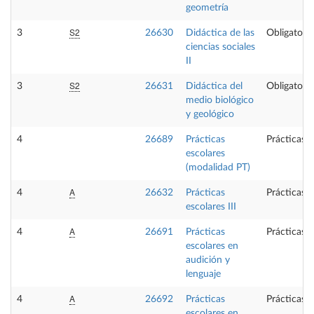
geometría
S2
3
26630
Didáctica de las
Obligatoria
ciencias sociales
II
S2
3
26631
Didáctica del
Obligatoria
medio biológico
y geológico
4
26689
Prácticas
Prácticas 
escolares
(modalidad PT)
A
4
26632
Prácticas
Prácticas 
escolares III
A
4
26691
Prácticas
Prácticas 
escolares en
audición y
lenguaje
A
4
26692
Prácticas
Prácticas 
escolares en