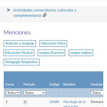
Actividades universitarias culturales y
complementarias
Menciones
Audición y Lenguaje
Educación Física
Educación Musical
Lengua Francesa
Lengua Inglesa
Pedagogía Terapéutica
Curso
Periodo
Código
Nombre
Carácter
S1
1
26600
Psicología de la
Formación 
educación