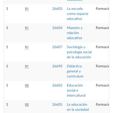
S1
1
26603
La escuela
Formación 
como espacio
educativo
S1
1
26604
Maestro y
Formación 
relación
educativa
S1
1
26607
Sociología y
Formación 
psicología social
de la educación
S1
1
26690
Didáctica
Formación 
general y
curriculum
S2
1
26602
Educación
Formación 
social e
intercultural
S2
1
26605
La educación
Formación 
en la sociedad