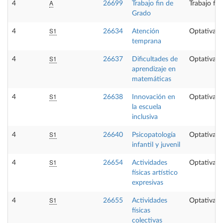
A
4
26699
Trabajo fin de
Trabajo fi
Grado
S1
4
26634
Atención
Optativa
temprana
S1
4
26637
Dificultades de
Optativa
aprendizaje en
matemáticas
S1
4
26638
Innovación en
Optativa
la escuela
inclusiva
S1
4
26640
Psicopatología
Optativa
infantil y juvenil
S1
4
26654
Actividades
Optativa
físicas artístico
expresivas
S1
4
26655
Actividades
Optativa
físicas
colectivas