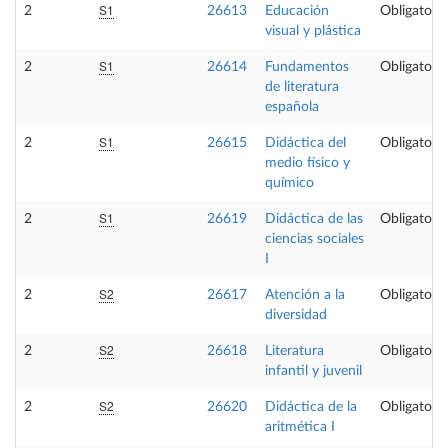
S1
2
26613
Educación
Obligatoria
visual y plástica
S1
2
26614
Fundamentos
Obligatoria
de literatura
española
S1
2
26615
Didáctica del
Obligatoria
medio físico y
químico
S1
2
26619
Didáctica de las
Obligatoria
ciencias sociales
I
S2
2
26617
Atención a la
Obligatoria
diversidad
S2
2
26618
Literatura
Obligatoria
infantil y juvenil
S2
2
26620
Didáctica de la
Obligatoria
aritmética I