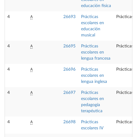
educación física
A
4
26693
Prácticas
Prácticas 
escolares en
educación
musical
A
4
26695
Prácticas
Prácticas 
escolares en
lengua francesa
A
4
26696
Prácticas
Prácticas 
escolares en
lengua inglesa
A
4
26697
Prácticas
Prácticas 
escolares en
pedagogía
terapéutica
A
4
26698
Prácticas
Prácticas 
escolares IV