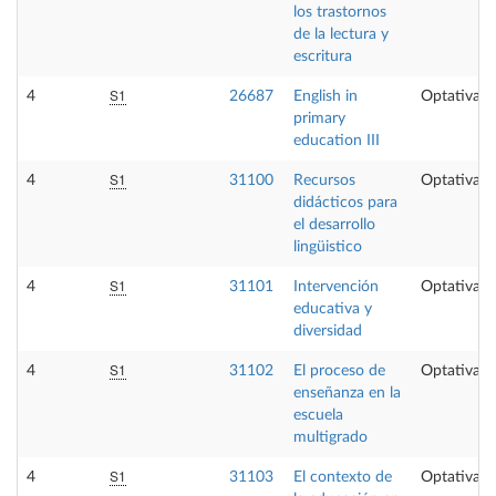
los trastornos
de la lectura y
escritura
S1
4
26687
English in
Optativa
primary
education III
S1
4
31100
Recursos
Optativa
didácticos para
el desarrollo
lingüistico
S1
4
31101
Intervención
Optativa
educativa y
diversidad
S1
4
31102
El proceso de
Optativa
enseñanza en la
escuela
multigrado
S1
4
31103
El contexto de
Optativa