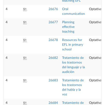
teaching EFL
S1
4
26676
Oral
Optativa
communication
S1
4
26677
Planning
Optativa
effective
teaching
S1
4
26678
Resources for
Optativa
EFL in primary
school
S1
4
26682
Tratamiento de
Optativa
los trastornos
del lenguaje y la
audición
S1
4
26683
Tratamiento de
Optativa
los trastornos
del habla y la
voz
S1
4
26684
Tratamiento de
Optativa