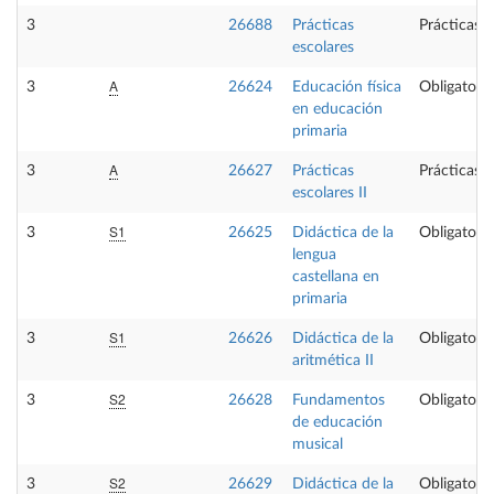
3
26688
Prácticas
Prácticas 
escolares
A
3
26624
Educación física
Obligatoria
en educación
primaria
A
3
26627
Prácticas
Prácticas 
escolares II
S1
3
26625
Didáctica de la
Obligatoria
lengua
castellana en
primaria
S1
3
26626
Didáctica de la
Obligatoria
aritmética II
S2
3
26628
Fundamentos
Obligatoria
de educación
musical
S2
3
26629
Didáctica de la
Obligatoria