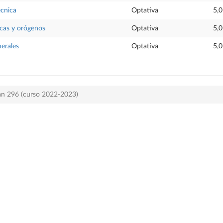
écnica
Optativa
5,0
ncas y orógenos
Optativa
5,0
erales
Optativa
5,0
lan 296 (curso 2022-2023)