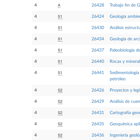
A
4
26428
Trabajo fin de 
S1
4
26424
Geología ambie
S1
4
26430
Análisis estruct
S1
4
26434
Geología de arci
S1
4
26437
Paleobiología 
S1
4
26440
Rocas y mineral
S1
4
26441
Sedimentología 
petróleo
S2
4
26426
Proyectos y legi
S2
4
26429
Análisis de cue
S2
4
26431
Cartografía geo
S2
4
26435
Geoquímica apl
S2
4
26436
Ingeniería geoló