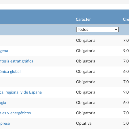
Carácter
Cré
Obligatoria
7,0
ógena
Obligatoria
9,0
ntesis estratigráfica
Obligatoria
7,0
ónica global
Obligatoria
6,0
Obligatoria
7,0
ca, regional y de España
Obligatoria
9,0
ogía
Obligatoria
6,0
les y energéticos
Obligatoria
7,0
mpresa
Optativa
5,0