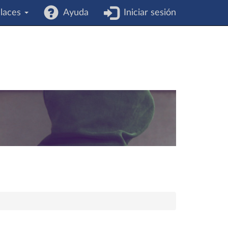
laces
Ayuda
Iniciar sesión