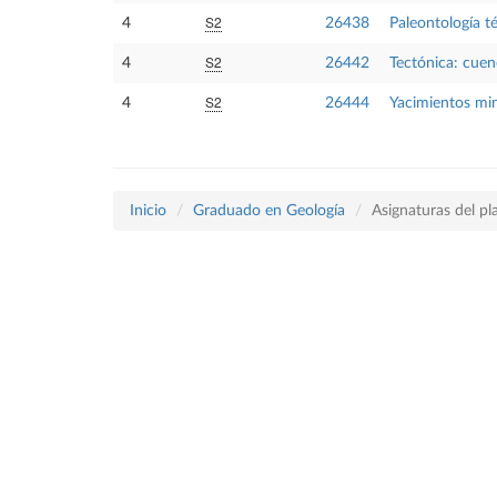
S2
4
26438
Paleontología t
S2
4
26442
Tectónica: cue
S2
4
26444
Yacimientos min
Inicio
Graduado en Geología
Asignaturas del p