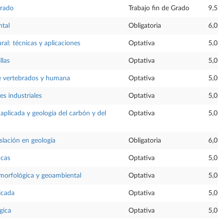
Grado
Trabajo fin de Grado
9,5
ntal
Obligatoria
6,0
ural: técnicas y aplicaciones
Optativa
5,0
llas
Optativa
5,0
de vertebrados y humana
Optativa
5,0
es industriales
Optativa
5,0
aplicada y geología del carbón y del
Optativa
5,0
slación en geología
Obligatoria
6,0
ncas
Optativa
5,0
morfológica y geoambiental
Optativa
5,0
icada
Optativa
5,0
gica
Optativa
5,0