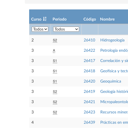
Curso
Periodo
Código
Nombre
S2
2
26410
Hidrogeología
A
3
26422
Petrología end
S1
3
26417
Correlación y sí
S1
3
26418
Geofísica y tect
S1
3
26420
Geoquímica
S2
3
26419
Geología históri
S2
3
26421
Micropaleontol
S2
3
26423
Recursos minera
4
26439
Prácticas en e