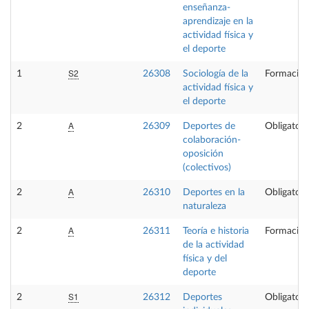
enseñanza-
aprendizaje en la
actividad física y
el deporte
S2
1
26308
Sociología de la
Formación
actividad física y
el deporte
A
2
26309
Deportes de
Obligatori
colaboración-
oposición
(colectivos)
A
2
26310
Deportes en la
Obligatori
naturaleza
A
2
26311
Teoría e historia
Formación
de la actividad
física y del
deporte
S1
2
26312
Deportes
Obligatori