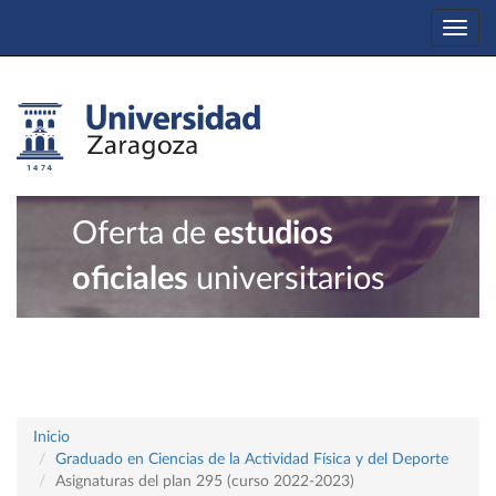
Togg
navi
Oferta de
estudios
oficiales
universitarios
Inicio
Graduado en Ciencias de la Actividad Física y del Deporte
Asignaturas del plan 295 (curso 2022-2023)