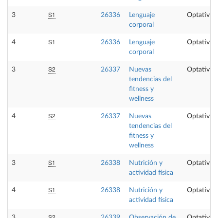
S1
3
26336
Lenguaje
Optativa
corporal
S1
4
26336
Lenguaje
Optativa
corporal
S2
3
26337
Nuevas
Optativa
tendencias del
fitness y
wellness
S2
4
26337
Nuevas
Optativa
tendencias del
fitness y
wellness
S1
3
26338
Nutrición y
Optativa
actividad física
S1
4
26338
Nutrición y
Optativa
actividad física
S2
3
26339
Observación de
Optativa