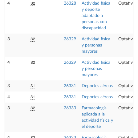
S2
4
26328
Actividad física
Optativa
y deporte
adaptado a
personas con
discapacidad
S2
3
26329
Actividad física
Optativa
y personas
mayores
S2
4
26329
Actividad física
Optativa
y personas
mayores
S1
3
26331
Deportes aéreos
Optativa
S1
4
26331
Deportes aéreos
Optativa
S2
3
26333
Farmacología
Optativa
aplicada a la
actividad física y
el deporte
S2
4
26333
Farmacología
Optativa