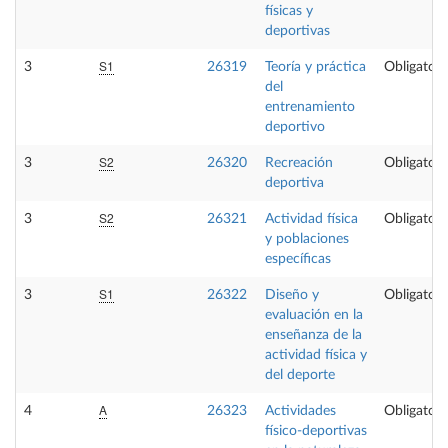
físicas y
deportivas
S1
3
26319
Teoría y práctica
Obligatori
del
entrenamiento
deportivo
S2
3
26320
Recreación
Obligatori
deportiva
S2
3
26321
Actividad física
Obligatori
y poblaciones
específicas
S1
3
26322
Diseño y
Obligatori
evaluación en la
enseñanza de la
actividad física y
del deporte
A
4
26323
Actividades
Obligatori
físico-deportivas