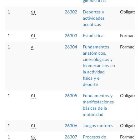
gimnásticos
S1
1
26302
Deportes y
Obligatori
actividades
acuáticas
S1
1
26303
Estadística
Formación
A
1
26304
Fundamentos
Formación
anatómicos,
cinesiológicos y
biomecánicos en
la actividad
física y el
deporte
S1
1
26305
Fundamentos y
Obligatori
manifestaciones
básicas de la
motricidad
S1
1
26306
Juegos motores
Obligatori
S2
1
26307
Procesos de
Formación