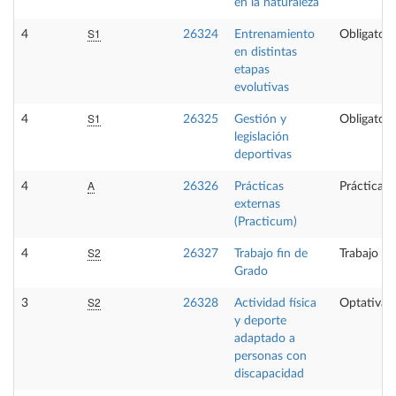
en la naturaleza
S1
4
26324
Entrenamiento
Obligatori
en distintas
etapas
evolutivas
S1
4
26325
Gestión y
Obligatori
legislación
deportivas
A
4
26326
Prácticas
Prácticas 
externas
(Practicum)
S2
4
26327
Trabajo fin de
Trabajo fi
Grado
S2
3
26328
Actividad física
Optativa
y deporte
adaptado a
personas con
discapacidad