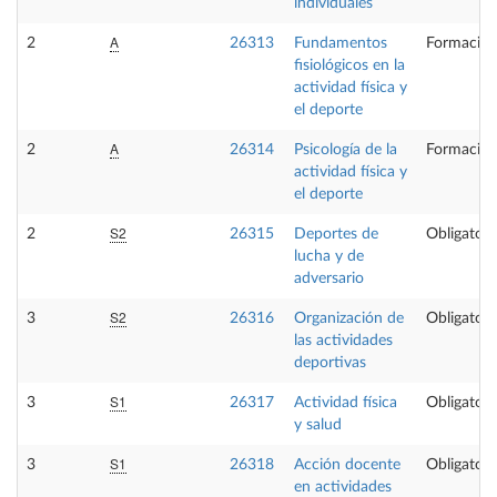
individuales
A
2
26313
Fundamentos
Formación
fisiológicos en la
actividad física y
el deporte
A
2
26314
Psicología de la
Formación
actividad física y
el deporte
S2
2
26315
Deportes de
Obligatori
lucha y de
adversario
S2
3
26316
Organización de
Obligatori
las actividades
deportivas
S1
3
26317
Actividad física
Obligatori
y salud
S1
3
26318
Acción docente
Obligatori
en actividades