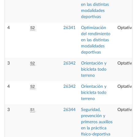
en las distintas
modalidades
deportivas
S2
4
26341
Optimización
Optativa
del rendimiento
en las distintas
modalidades
deportivas
S2
3
26342
Orientación y
Optativa
bicicleta todo
terreno
S2
4
26342
Orientación y
Optativa
bicicleta todo
terreno
S1
3
26344
Seguridad,
Optativa
prevención y
primeros auxilios
en la práctica
físico-deportiva