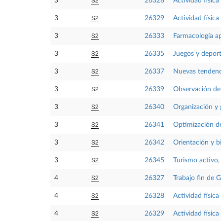
3
26328
Actividad físic
S2
3
26329
Actividad físic
S2
3
26333
Farmacología apl
S2
3
26335
Juegos y deport
S2
3
26337
Nuevas tendenci
S2
3
26339
Observación de
S2
3
26340
Organización y 
S2
3
26341
Optimización de
S2
3
26342
Orientación y b
S2
3
26345
Turismo activo, 
S2
4
26327
Trabajo fin de 
S2
4
26328
Actividad físic
S2
4
26329
Actividad físic