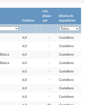
Lím.
plazas
Idioma de
Créditos
opt
impartición
6,0
-
Castellano
6,0
-
Castellano
Básica
6,0
-
Castellano
Básica
6,0
-
Castellano
6,0
-
Castellano
6,0
-
Castellano
6,0
-
Castellano
6,0
-
Castellano