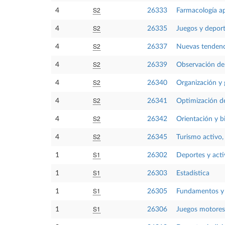
S2
4
26333
Farmacología apl
S2
4
26335
Juegos y deport
S2
4
26337
Nuevas tendenci
S2
4
26339
Observación de
S2
4
26340
Organización y 
S2
4
26341
Optimización de
S2
4
26342
Orientación y b
S2
4
26345
Turismo activo, 
S1
1
26302
Deportes y acti
S1
1
26303
Estadística
S1
1
26305
Fundamentos y m
S1
1
26306
Juegos motores