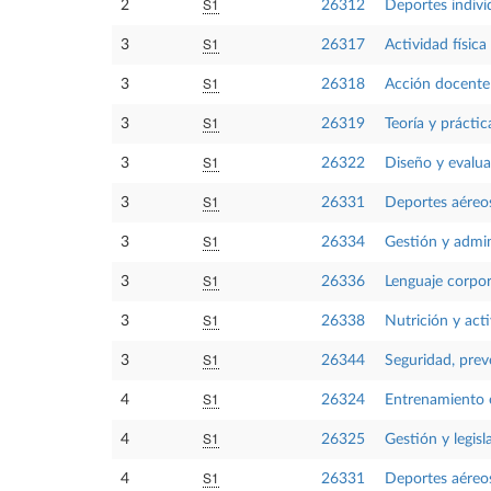
S1
2
26312
Deportes indivi
S1
3
26317
Actividad física
S1
3
26318
Acción docente 
S1
3
26319
Teoría y prácti
S1
3
26322
Diseño y evalua
S1
3
26331
Deportes aéreo
S1
3
26334
Gestión y admin
S1
3
26336
Lenguaje corpor
S1
3
26338
Nutrición y acti
S1
3
26344
Seguridad, preve
S1
4
26324
Entrenamiento e
S1
4
26325
Gestión y legisl
S1
4
26331
Deportes aéreo