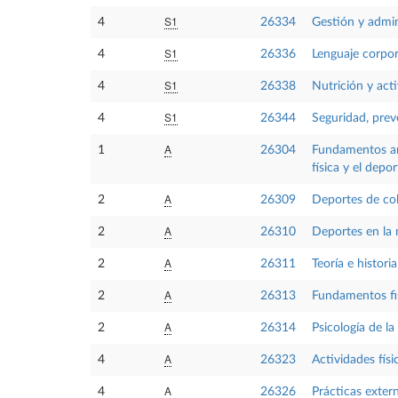
S1
4
26334
Gestión y admin
S1
4
26336
Lenguaje corpor
S1
4
26338
Nutrición y acti
S1
4
26344
Seguridad, preve
A
1
26304
Fundamentos ana
física y el depor
A
2
26309
Deportes de col
A
2
26310
Deportes en la 
A
2
26311
Teoría e histori
A
2
26313
Fundamentos fisi
A
2
26314
Psicología de la
A
4
26323
Actividades físi
A
4
26326
Prácticas exter