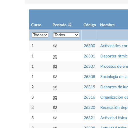
Curso
Periodo
Código
Nombre
S2
1
26300
Actividades cor
S2
1
26301
Deportes rítmi
S2
1
26307
Procesos de ens
S2
1
26308
Sociología de la
S2
2
26315
Deportes de luc
S2
3
26316
Organización de
S2
3
26320
Recreación dep
S2
3
26321
Actividad física
S2