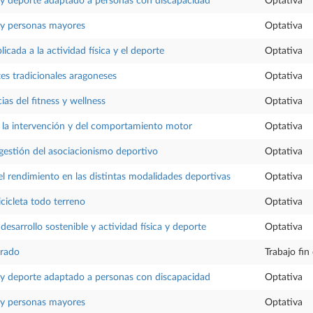
a y deporte adaptado a personas con discapacidad
Optativa
a y personas mayores
Optativa
icada a la actividad física y el deporte
Optativa
es tradicionales aragoneses
Optativa
as del fitness y wellness
Optativa
 la intervención y del comportamiento motor
Optativa
gestión del asociacionismo deportivo
Optativa
l rendimiento en las distintas modalidades deportivas
Optativa
icicleta todo terreno
Optativa
desarrollo sostenible y actividad física y deporte
Optativa
Grado
Trabajo fin
a y deporte adaptado a personas con discapacidad
Optativa
a y personas mayores
Optativa