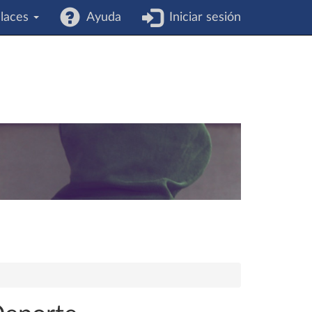
laces
Ayuda
Iniciar sesión