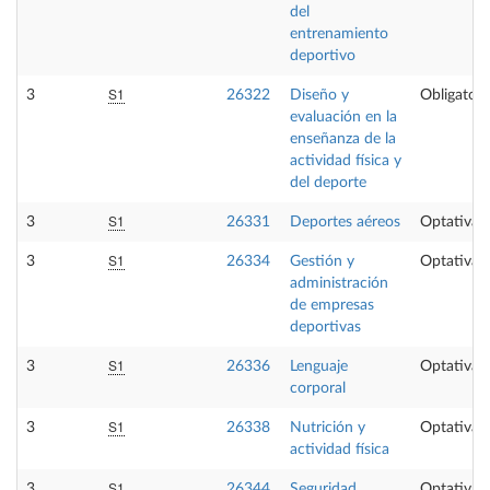
del
entrenamiento
deportivo
S1
3
26322
Diseño y
Obligatori
evaluación en la
enseñanza de la
actividad física y
del deporte
S1
3
26331
Deportes aéreos
Optativa
S1
3
26334
Gestión y
Optativa
administración
de empresas
deportivas
S1
3
26336
Lenguaje
Optativa
corporal
S1
3
26338
Nutrición y
Optativa
actividad física
S1
3
26344
Seguridad,
Optativa