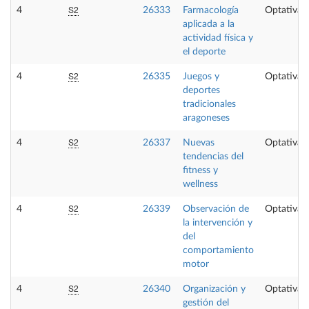
S2
4
26333
Farmacología
Optativa
aplicada a la
actividad física y
el deporte
S2
4
26335
Juegos y
Optativa
deportes
tradicionales
aragoneses
S2
4
26337
Nuevas
Optativa
tendencias del
fitness y
wellness
S2
4
26339
Observación de
Optativa
la intervención y
del
comportamiento
motor
S2
4
26340
Organización y
Optativa
gestión del