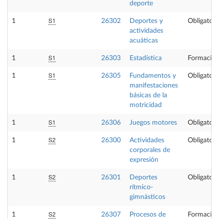
deporte
S1
1
26302
Deportes y
Obligatori
actividades
acuáticas
S1
1
26303
Estadística
Formación
S1
1
26305
Fundamentos y
Obligatori
manifestaciones
básicas de la
motricidad
S1
1
26306
Juegos motores
Obligatori
S2
1
26300
Actividades
Obligatori
corporales de
expresión
S2
1
26301
Deportes
Obligatori
rítmico-
gimnásticos
S2
1
26307
Procesos de
Formación