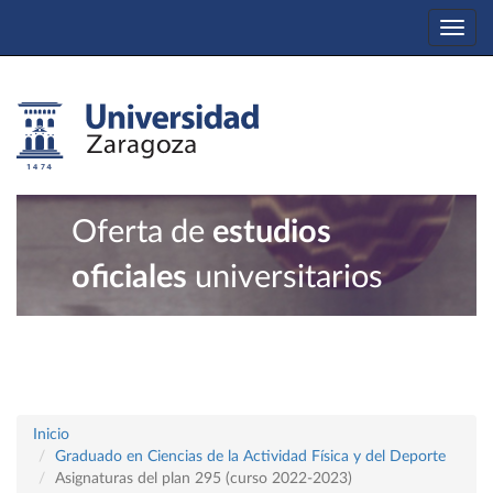
Togg
navi
Oferta de
estudios
oficiales
universitarios
Inicio
Graduado en Ciencias de la Actividad Física y del Deporte
Asignaturas del plan 295 (curso 2022-2023)