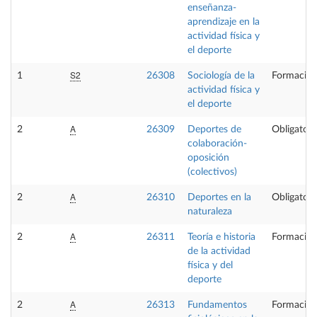
enseñanza-
aprendizaje en la
actividad física y
el deporte
S2
1
26308
Sociología de la
Formación
actividad física y
el deporte
A
2
26309
Deportes de
Obligatori
colaboración-
oposición
(colectivos)
A
2
26310
Deportes en la
Obligatori
naturaleza
A
2
26311
Teoría e historia
Formación
de la actividad
física y del
deporte
A
2
26313
Fundamentos
Formación