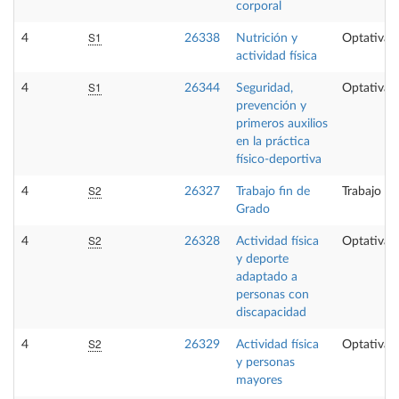
corporal
S1
4
26338
Nutrición y
Optativa
actividad física
S1
4
26344
Seguridad,
Optativa
prevención y
primeros auxilios
en la práctica
físico-deportiva
S2
4
26327
Trabajo fin de
Trabajo fi
Grado
S2
4
26328
Actividad física
Optativa
y deporte
adaptado a
personas con
discapacidad
S2
4
26329
Actividad física
Optativa
y personas
mayores