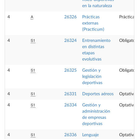
en la naturaleza
A
4
26326
Prácticas
Prácticas 
externas
(Practicum)
S1
4
26324
Entrenamiento
Obligatori
en distintas
etapas
evolutivas
S1
4
26325
Gestión y
Obligatori
legislación
deportivas
S1
4
26331
Deportes aéreos
Optativa
S1
4
26334
Gestión y
Optativa
administración
de empresas
deportivas
S1
4
26336
Lenguaje
Optativa