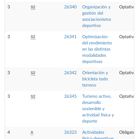
S2
3
26340
Organización y
Optativa
gestión del
asociacionismo
deportivo
S2
3
26341
Optimización
Optativa
del rendimiento
en las distintas
modalidades
deportivas
S2
3
26342
Orientación y
Optativa
bicicleta todo
terreno
S2
3
26345
Turismo activo,
Optativa
desarrollo
sostenible y
actividad física y
deporte
A
4
26323
Actividades
Obligatori
físico-deportivas