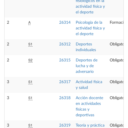
fisiológicos en la
actividad física y
el deporte
A
2
26314
Psicología de la
Formación
actividad física y
el deporte
S1
2
26312
Deportes
Obligatori
individuales
S2
2
26315
Deportes de
Obligatori
lucha y de
adversario
S1
3
26317
Actividad física
Obligatori
y salud
S1
3
26318
Acción docente
Obligatori
en actividades
físicas y
deportivas
S1
3
26319
Teoría y práctica
Obligatori