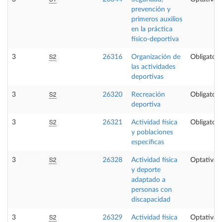
prevención y
primeros auxilios
en la práctica
físico-deportiva
S2
3
26316
Organización de
Obligatori
las actividades
deportivas
S2
3
26320
Recreación
Obligatori
deportiva
S2
3
26321
Actividad física
Obligatori
y poblaciones
específicas
S2
3
26328
Actividad física
Optativa
y deporte
adaptado a
personas con
discapacidad
S2
3
26329
Actividad física
Optativa