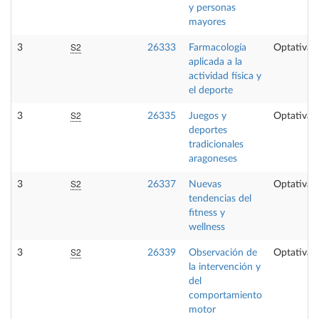
y personas
mayores
S2
3
26333
Farmacología
Optativa
aplicada a la
actividad física y
el deporte
S2
3
26335
Juegos y
Optativa
deportes
tradicionales
aragoneses
S2
3
26337
Nuevas
Optativa
tendencias del
fitness y
wellness
S2
3
26339
Observación de
Optativa
la intervención y
del
comportamiento
motor