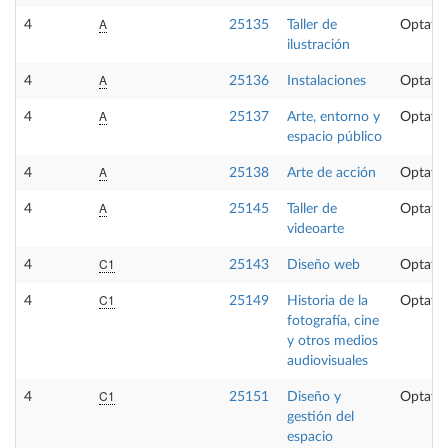
A
4
25135
Taller de
Optativ
ilustración
A
4
25136
Instalaciones
Optativ
A
4
25137
Arte, entorno y
Optativ
espacio público
A
4
25138
Arte de acción
Optativ
A
4
25145
Taller de
Optativ
videoarte
C1
4
25143
Diseño web
Optativ
C1
4
25149
Historia de la
Optativ
fotografía, cine
y otros medios
audiovisuales
C1
4
25151
Diseño y
Optativ
gestión del
espacio