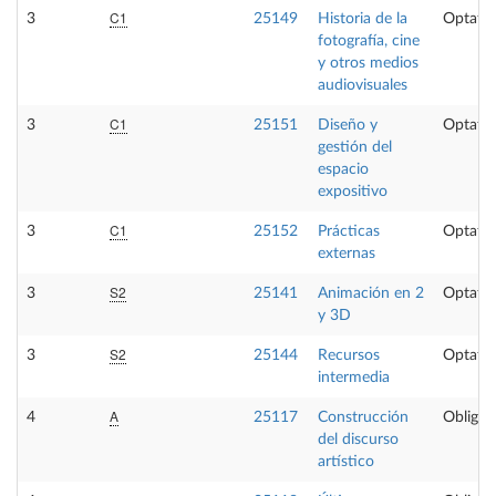
C1
3
25149
Historia de la
Optativ
fotografía, cine
y otros medios
audiovisuales
C1
3
25151
Diseño y
Optativ
gestión del
espacio
expositivo
C1
3
25152
Prácticas
Optativ
externas
S2
3
25141
Animación en 2
Optativ
y 3D
S2
3
25144
Recursos
Optativ
intermedia
A
4
25117
Construcción
Obligat
del discurso
artístico