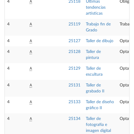
A
4
25118
Últimas
Obligat
tendencias
artísticas
A
4
25119
Trabajo fin de
Trabajo
Grado
A
4
25127
Taller de dibujo
Optativ
A
4
25128
Taller de
Optativ
pintura
A
4
25129
Taller de
Optativ
escultura
A
4
25131
Taller de
Optativ
grabado II
A
4
25133
Taller de diseño
Optativ
gráfico II
A
4
25134
Taller de
Optativ
fotografía e
imagen digital