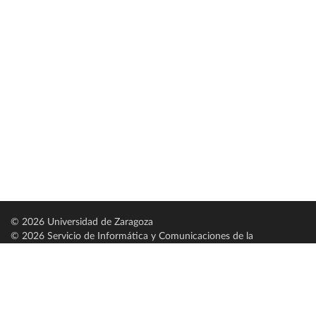
© 2026 Universidad de Zaragoza
© 2026 Servicio de Informática y Comunicaciones de la
Universidad de Zaragoza (
SICUZ
)
Universidad de Zaragoza
C/ Pedro Cerbuna, 12
ES-50009 Zaragoza
España / Spain