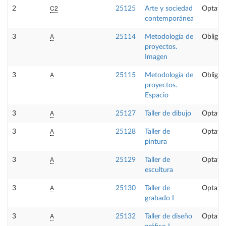
C2
2
25125
Arte y sociedad
Optativ
contemporánea
A
3
25114
Metodología de
Obligat
proyectos.
Imagen
A
3
25115
Metodología de
Obligat
proyectos.
Espacio
A
3
25127
Taller de dibujo
Optativ
A
3
25128
Taller de
Optativ
pintura
A
3
25129
Taller de
Optativ
escultura
A
3
25130
Taller de
Optativ
grabado I
A
3
25132
Taller de diseño
Optativ