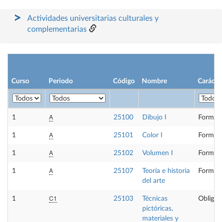
Actividades universitarias culturales y
complementarias
Curso
Periodo
Código
Nombre
Carácte
A
1
25100
Dibujo I
Formaci
A
1
25101
Color I
Formaci
A
1
25102
Volumen I
Formaci
A
1
25107
Teoría e historia
Formaci
del arte
C1
1
25103
Técnicas
Obligat
pictóricas,
materiales y