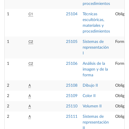
procedimientos
C1
1
25104
Técnicas
Obligat
escultóricas,
materiales y
procedimientos
C2
1
25105
Sistemas de
Formaci
representación
I
C2
1
25106
Análisis de la
Formaci
imagen y de la
forma
A
2
25108
Dibujo II
Obligat
A
2
25109
Color II
Obligat
A
2
25110
Volumen II
Obligat
A
2
25111
Sistemas de
Obligat
representación
II