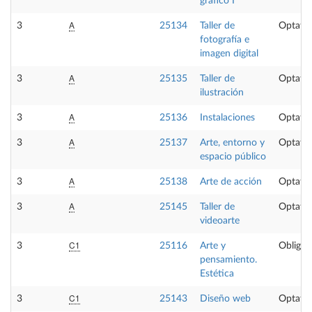
gráfico I
A
3
25134
Taller de
Optativ
fotografía e
imagen digital
A
3
25135
Taller de
Optativ
ilustración
A
3
25136
Instalaciones
Optativ
A
3
25137
Arte, entorno y
Optativ
espacio público
A
3
25138
Arte de acción
Optativ
A
3
25145
Taller de
Optativ
videoarte
C1
3
25116
Arte y
Obligat
pensamiento.
Estética
C1
3
25143
Diseño web
Optativ