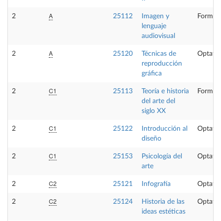
A
2
25112
Imagen y
Formaci
lenguaje
audiovisual
A
2
25120
Técnicas de
Optativ
reproducción
gráfica
C1
2
25113
Teoría e historia
Formaci
del arte del
siglo XX
C1
2
25122
Introducción al
Optativ
diseño
C1
2
25153
Psicología del
Optativ
arte
C2
2
25121
Infografía
Optativ
C2
2
25124
Historia de las
Optativ
ideas estéticas