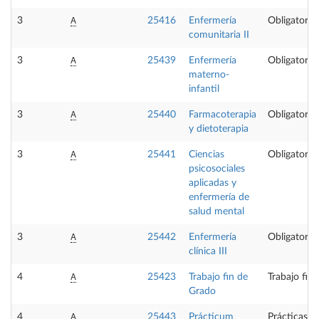
A
3
25416
Enfermería
Obligatoria
comunitaria II
A
3
25439
Enfermería
Obligatoria
materno-
infantil
A
3
25440
Farmacoterapia
Obligatoria
y dietoterapia
A
3
25441
Ciencias
Obligatoria
psicosociales
aplicadas y
enfermería de
salud mental
A
3
25442
Enfermería
Obligatoria
clínica III
A
4
25423
Trabajo fin de
Trabajo fin
Grado
A
4
25443
Prácticum
Prácticas e