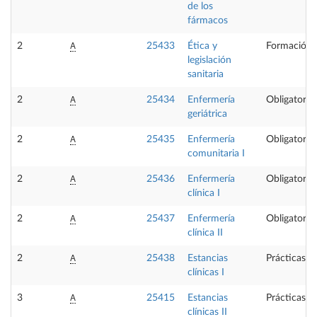
de los
fármacos
A
2
25433
Ética y
Formación 
legislación
sanitaria
A
2
25434
Enfermería
Obligatoria
geriátrica
A
2
25435
Enfermería
Obligatoria
comunitaria I
A
2
25436
Enfermería
Obligatoria
clínica I
A
2
25437
Enfermería
Obligatoria
clínica II
A
2
25438
Estancias
Prácticas e
clínicas I
A
3
25415
Estancias
Prácticas e
clínicas II