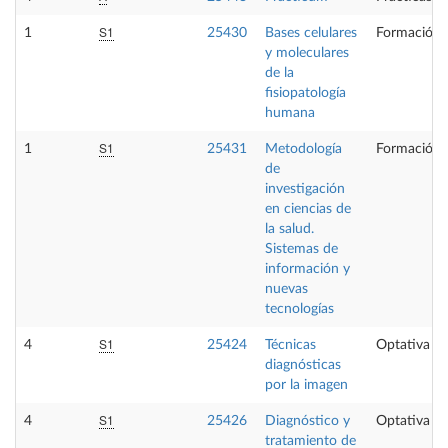
S1
1
25430
Bases celulares
Formación 
y moleculares
de la
fisiopatología
humana
S1
1
25431
Metodología
Formación 
de
investigación
en ciencias de
la salud.
Sistemas de
información y
nuevas
tecnologías
S1
4
25424
Técnicas
Optativa
diagnósticas
por la imagen
S1
4
25426
Diagnóstico y
Optativa
tratamiento de