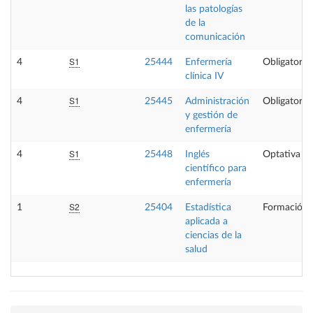
las patologías
de la
comunicación
S1
4
25444
Enfermería
Obligatoria
clínica IV
S1
4
25445
Administración
Obligatoria
y gestión de
enfermería
S1
4
25448
Inglés
Optativa
científico para
enfermería
S2
1
25404
Estadística
Formación 
aplicada a
ciencias de la
salud