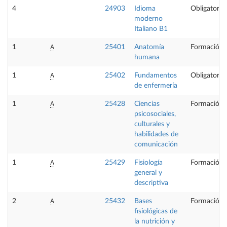
4
24903
Idioma
Obligatoria
moderno
Italiano B1
A
1
25401
Anatomía
Formación 
humana
A
1
25402
Fundamentos
Obligatoria
de enfermería
A
1
25428
Ciencias
Formación 
psicosociales,
culturales y
habilidades de
comunicación
A
1
25429
Fisiología
Formación 
general y
descriptiva
A
2
25432
Bases
Formación 
fisiológicas de
la nutrición y