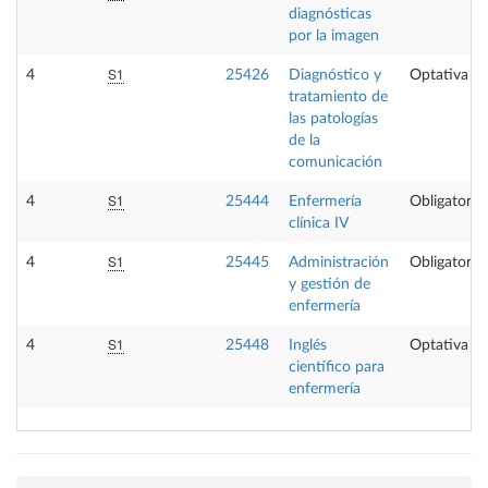
diagnósticas
por la imagen
S1
4
25426
Diagnóstico y
Optativa
tratamiento de
las patologías
de la
comunicación
S1
4
25444
Enfermería
Obligatoria
clínica IV
S1
4
25445
Administración
Obligatoria
y gestión de
enfermería
S1
4
25448
Inglés
Optativa
científico para
enfermería