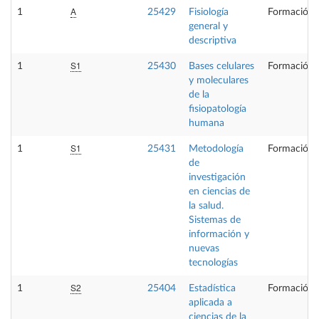
A
1
25429
Fisiología
Formación 
general y
descriptiva
S1
1
25430
Bases celulares
Formación 
y moleculares
de la
fisiopatología
humana
S1
1
25431
Metodología
Formación 
de
investigación
en ciencias de
la salud.
Sistemas de
información y
nuevas
tecnologías
S2
1
25404
Estadística
Formación 
aplicada a
ciencias de la