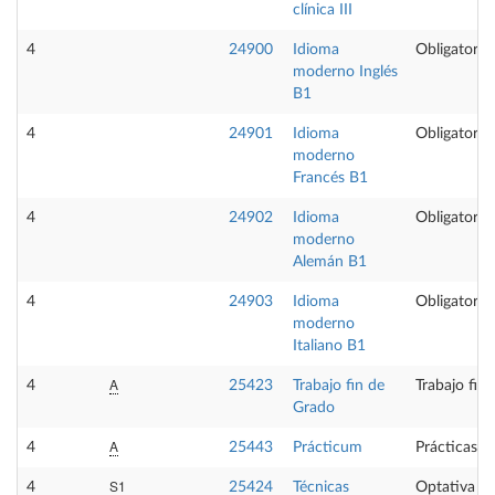
clínica III
4
24900
Idioma
Obligatoria
moderno Inglés
B1
4
24901
Idioma
Obligatoria
moderno
Francés B1
4
24902
Idioma
Obligatoria
moderno
Alemán B1
4
24903
Idioma
Obligatoria
moderno
Italiano B1
A
4
25423
Trabajo fin de
Trabajo fin
Grado
A
4
25443
Prácticum
Prácticas e
S1
4
25424
Técnicas
Optativa