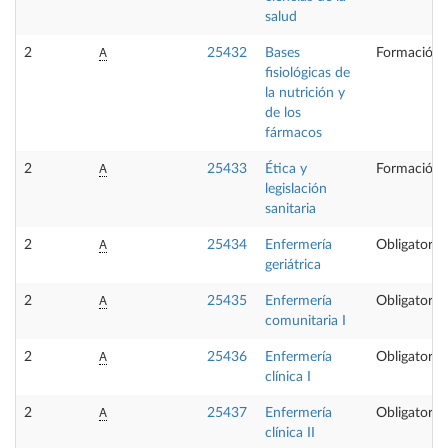
salud
A
2
25432
Bases
Formación 
fisiológicas de
la nutrición y
de los
fármacos
A
2
25433
Ética y
Formación 
legislación
sanitaria
A
2
25434
Enfermería
Obligatoria
geriátrica
A
2
25435
Enfermería
Obligatoria
comunitaria I
A
2
25436
Enfermería
Obligatoria
clínica I
A
2
25437
Enfermería
Obligatoria
clínica II