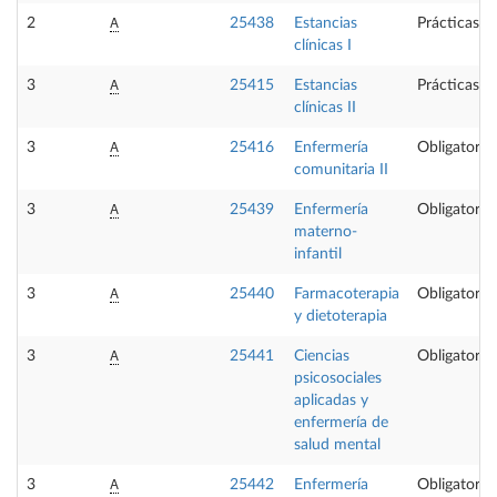
A
2
25438
Estancias
Prácticas e
clínicas I
A
3
25415
Estancias
Prácticas e
clínicas II
A
3
25416
Enfermería
Obligatoria
comunitaria II
A
3
25439
Enfermería
Obligatoria
materno-
infantil
A
3
25440
Farmacoterapia
Obligatoria
y dietoterapia
A
3
25441
Ciencias
Obligatoria
psicosociales
aplicadas y
enfermería de
salud mental
A
3
25442
Enfermería
Obligatoria