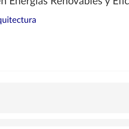
en Energías Renovables y Efic
quitectura