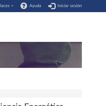
laces
Ayuda
Iniciar sesión