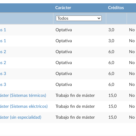
Carácter
Créditos
as 1
Optativa
3,0
No 
as 1
Optativa
3,0
No 
as 2
Optativa
6,0
No 
as 2
Optativa
6,0
No 
as 3
Optativa
6,0
No 
as 3
Optativa
6,0
No 
áster (Sistemas térmicos)
Trabajo fin de máster
15,0
No 
ster (Sistemas eléctricos)
Trabajo fin de máster
15,0
No 
ster (sin especialidad)
Trabajo fin de máster
15,0
No 