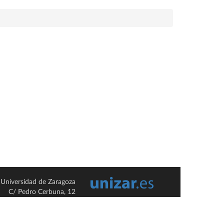
Universidad de Zaragoza
C/ Pedro Cerbuna, 12
ES-50009 Zaragoza
España / Spain
Tel: +34 976761000