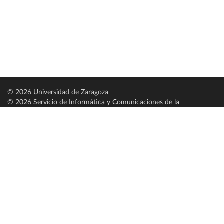
© 2026 Universidad de Zaragoza
© 2026 Servicio de Informática y Comunicaciones de la
Universidad de Zaragoza (
SICUZ
)
Universidad de Zaragoza
C/ Pedro Cerbuna, 12
ES-50009 Zaragoza
España / Spain
Tel: +34 976761000
ciu@unizar.es
Q-5018001-G
Servido por nodo: estudios