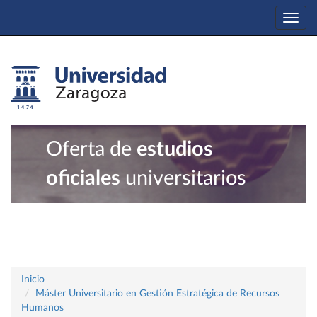
Togg
navi
Oferta de
estudios
oficiales
universitarios
Inicio
Máster Universitario en Gestión Estratégica de Recursos
Humanos