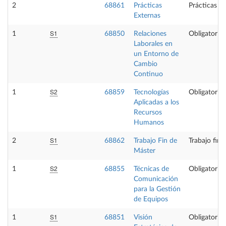
2
68861
Prácticas
Prácticas e
Externas
S1
1
68850
Relaciones
Obligatoria
Laborales en
un Entorno de
Cambio
Continuo
S2
1
68859
Tecnologías
Obligatoria
Aplicadas a los
Recursos
Humanos
S1
2
68862
Trabajo Fin de
Trabajo fin 
Máster
S2
1
68855
Técnicas de
Obligatoria
Comunicación
para la Gestión
de Equipos
S1
1
68851
Visión
Obligatoria