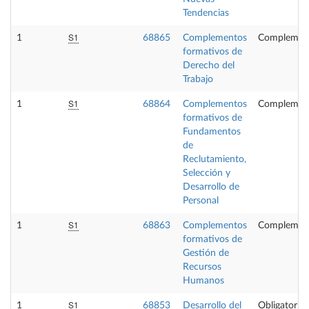
Tendencias
S1
1
68865
Complementos
Complement
formativos de
Derecho del
Trabajo
S1
1
68864
Complementos
Complement
formativos de
Fundamentos
de
Reclutamiento,
Selección y
Desarrollo de
Personal
S1
1
68863
Complementos
Complement
formativos de
Gestión de
Recursos
Humanos
S1
1
68853
Desarrollo del
Obligatoria