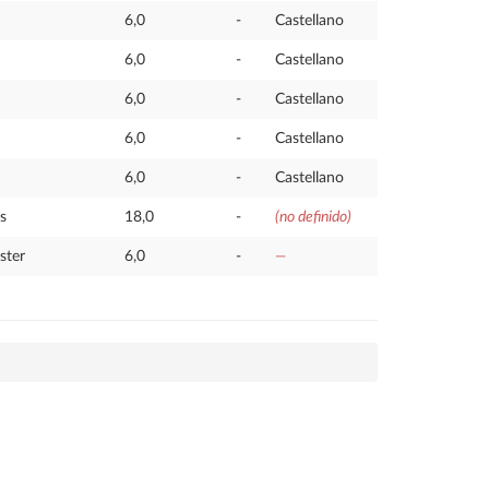
6,0
-
Castellano
6,0
-
Castellano
6,0
-
Castellano
6,0
-
Castellano
6,0
-
Castellano
s
18,0
-
(no definido)
ster
6,0
-
—