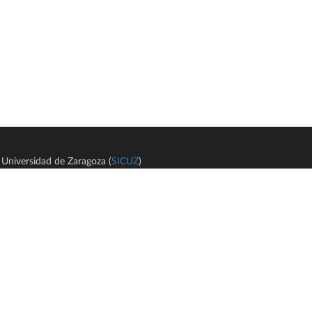
Universidad de Zaragoza (
SICUZ
)
Avi