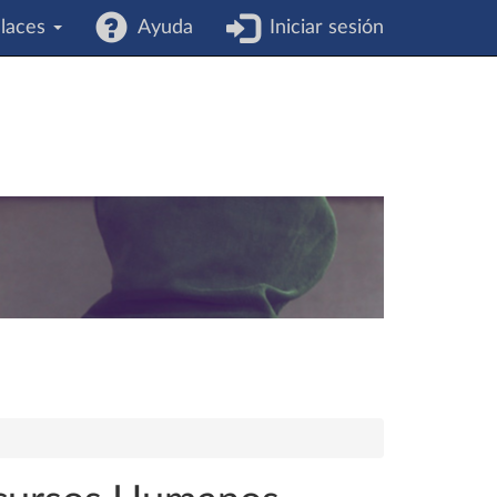
laces
Ayuda
Iniciar sesión