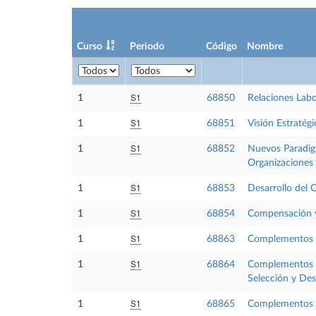
Curso
Periodo
Código
Nombre
S1
1
68850
Relaciones Lab
S1
1
68851
Visión Estratég
S1
1
68852
Nuevos Paradigm
Organizaciones
S1
1
68853
Desarrollo del 
S1
1
68854
Compensación y
S1
1
68863
Complementos 
S1
1
68864
Complementos f
Selección y Des
S1
1
68865
Complementos f