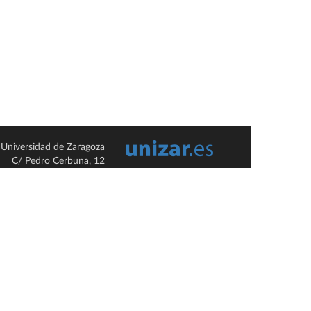
Universidad de Zaragoza
C/ Pedro Cerbuna, 12
ES-50009 Zaragoza
España / Spain
Tel: +34 976761000
ciu@unizar.es
Q-5018001-G
so legal
|
Condiciones generales de uso
|
Política de privacidad