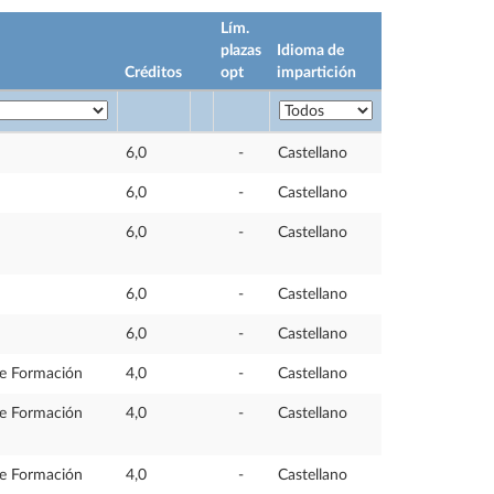
Lím.
plazas
Idioma de
Créditos
opt
impartición
6,0
-
Castellano
6,0
-
Castellano
6,0
-
Castellano
6,0
-
Castellano
6,0
-
Castellano
e Formación
4,0
-
Castellano
e Formación
4,0
-
Castellano
e Formación
4,0
-
Castellano