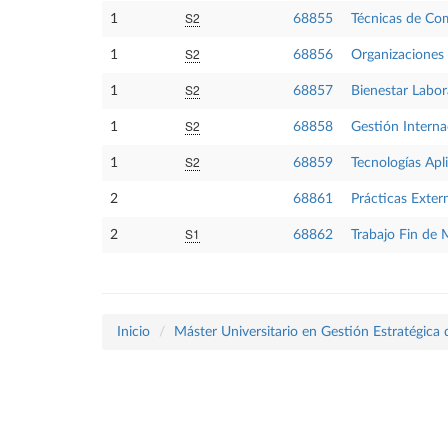
S2
1
68855
Técnicas de Co
S2
1
68856
Organizaciones 
S2
1
68857
Bienestar Labor
S2
1
68858
Gestión Intern
S2
1
68859
Tecnologías Ap
2
68861
Prácticas Exter
S1
2
68862
Trabajo Fin de 
Inicio
Máster Universitario en Gestión Estratégic