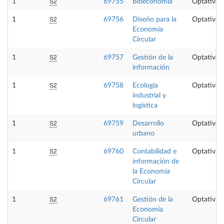
S2
1
69755
Bioeconomía
Optativa
S2
1
69756
Diseño para la
Optativa
Economía
Circular
S2
1
69757
Gestión de la
Optativa
información
S2
1
69758
Ecología
Optativa
industrial y
logística
S2
1
69759
Desarrollo
Optativa
urbano
S2
1
69760
Contabilidad e
Optativa
información de
la Economía
Circular
S2
1
69761
Gestión de la
Optativa
Economía
Circular