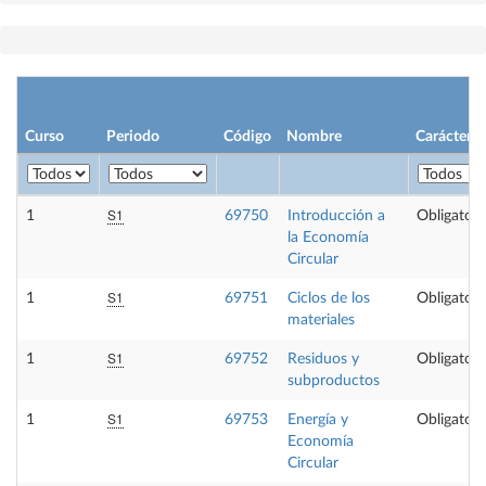
Curso
Periodo
Código
Nombre
Carácter
S1
1
69750
Introducción a
Obligatori
la Economía
Circular
S1
1
69751
Ciclos de los
Obligatori
materiales
S1
1
69752
Residuos y
Obligatori
subproductos
S1
1
69753
Energía y
Obligatori
Economía
Circular