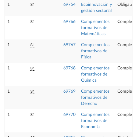
S1
1
69754
Ecoinnovación y
Obligatori
gestión sectorial
S1
1
69766
Complementos
Compleme
formativos de
Matemáticas
S1
1
69767
Complementos
Compleme
formativos de
Física
S1
1
69768
Complementos
Compleme
formativos de
Química
S1
1
69769
Complementos
Compleme
formativos de
Derecho
S1
1
69770
Complementos
Compleme
formativos de
Economía