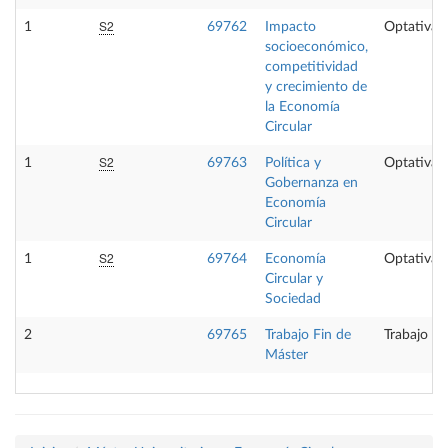
S2
1
69762
Impacto
Optativa
socioeconómico,
competitividad
y crecimiento de
la Economía
Circular
S2
1
69763
Política y
Optativa
Gobernanza en
Economía
Circular
S2
1
69764
Economía
Optativa
Circular y
Sociedad
2
69765
Trabajo Fin de
Trabajo fi
Máster