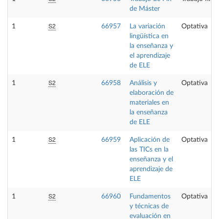
de Máster
S2
1
66957
La variación
Optativa
lingüística en
la enseñanza y
el aprendizaje
de ELE
S2
1
66958
Análisis y
Optativa
elaboración de
materiales en
la enseñanza
de ELE
S2
1
66959
Aplicación de
Optativa
las TICs en la
enseñanza y el
aprendizaje de
ELE
S2
1
66960
Fundamentos
Optativa
y técnicas de
evaluación en