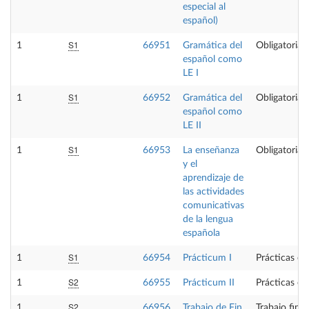
especial al
español)
S1
1
66951
Gramática del
Obligatoria
español como
LE I
S1
1
66952
Gramática del
Obligatoria
español como
LE II
S1
1
66953
La enseñanza
Obligatoria
y el
aprendizaje de
las actividades
comunicativas
de la lengua
española
S1
1
66954
Prácticum I
Prácticas ex
S2
1
66955
Prácticum II
Prácticas ex
S2
1
66956
Trabajo de Fin
Trabajo fin 