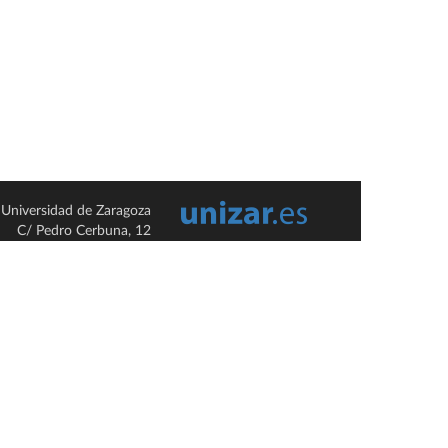
Universidad de Zaragoza
C/ Pedro Cerbuna, 12
ES-50009 Zaragoza
España / Spain
Tel: +34 976761000
ciu@unizar.es
Q-5018001-G
so legal
|
Condiciones generales de uso
|
Política de privacidad