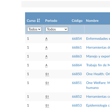
Curso
Periodo
Código
Nombre
A
1
66854
Enfermedades e
A
1
66861
Herramientas d
A
1
66863
Manejo y experi
A
1
66864
Trabajo fin de 
S1
1
66850
One Health: Ori
S1
1
66851
One Welfare: Me
humano
S1
1
66852
Herramientas cua
S1
1
66853
Epidemiología c