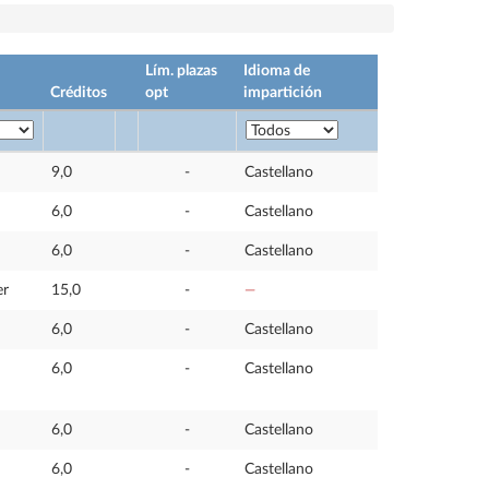
Lím. plazas
Idioma de
Créditos
opt
impartición
9,0
-
Castellano
6,0
-
Castellano
6,0
-
Castellano
er
15,0
-
—
6,0
-
Castellano
6,0
-
Castellano
6,0
-
Castellano
6,0
-
Castellano