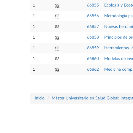
S2
1
66855
Ecología y Ecot
S2
1
66856
Metodología par
S2
1
66857
Nuevas herramie
S2
1
66858
Principios de p
S2
1
66859
Herramientas -ó
S2
1
66860
Modelos de inv
S2
1
66862
Medicina compa
Inicio
Máster Universitario en Salud Global: Integ