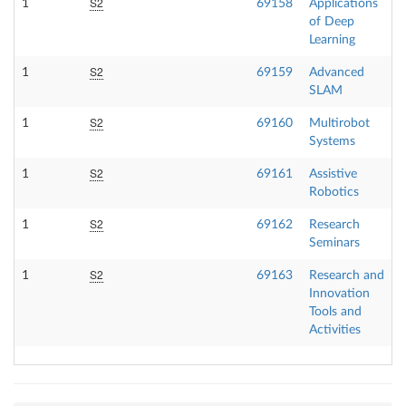
S2
1
69158
Applications
of Deep
Learning
S2
1
69159
Advanced
SLAM
S2
1
69160
Multirobot
Systems
S2
1
69161
Assistive
Robotics
S2
1
69162
Research
Seminars
S2
1
69163
Research and
Innovation
Tools and
Activities