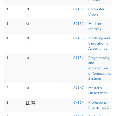
Robots
S1
1
69151
Computer
Vision
S1
1
69152
Machine
Learning
S1
1
69153
Modeling and
Simulation of
Appearance
S1
1
69154
Programming
and
Architecture
of Computing
Systems
S1
2
69167
Master's
Dissertation
S1, S2
1
69164
Professional
Internships 1