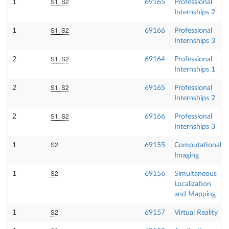
S1, S2
1
69165
Professional
Internships 2
S1, S2
1
69166
Professional
Internships 3
S1, S2
2
69164
Professional
Internships 1
S1, S2
2
69165
Professional
Internships 2
S1, S2
2
69166
Professional
Internships 3
S2
1
69155
Computational
Imaging
S2
1
69156
Simultaneous
Localization
and Mapping
S2
1
69157
Virtual Reality