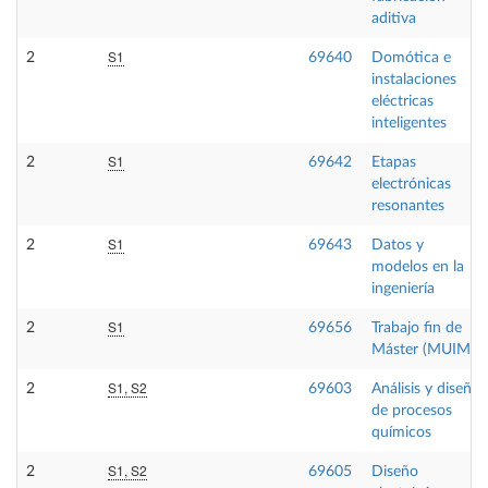
aditiva
S1
2
69640
Domótica e
instalaciones
eléctricas
inteligentes
S1
2
69642
Etapas
electrónicas
resonantes
S1
2
69643
Datos y
modelos en la
ingeniería
S1
2
69656
Trabajo fin de
Máster (MUIM)
S1, S2
2
69603
Análisis y diseño
de procesos
químicos
S1, S2
2
69605
Diseño