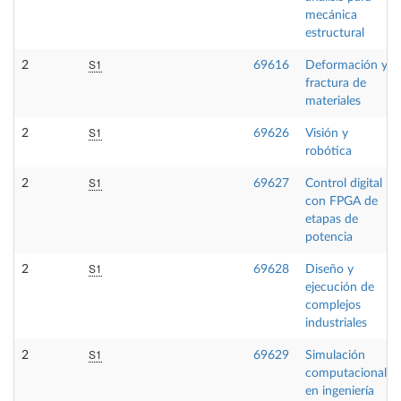
mecánica
estructural
S1
2
69616
Deformación y
fractura de
materiales
S1
2
69626
Visión y
robótica
S1
2
69627
Control digital
con FPGA de
etapas de
potencia
S1
2
69628
Diseño y
ejecución de
complejos
industriales
S1
2
69629
Simulación
computacional
en ingeniería