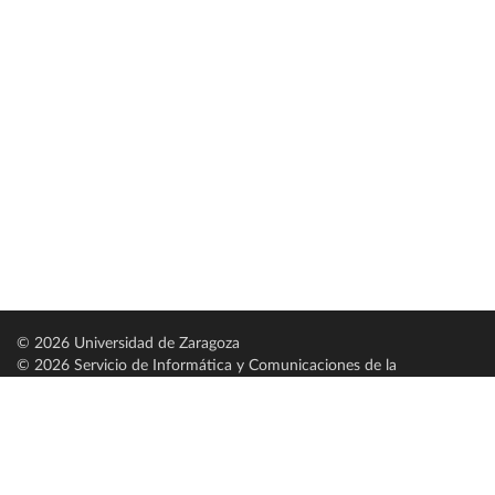
© 2026 Universidad de Zaragoza
© 2026 Servicio de Informática y Comunicaciones de la
Universidad de Zaragoza (
SICUZ
)
Universidad de Zaragoza
C/ Pedro Cerbuna, 12
ES-50009 Zaragoza
España / Spain