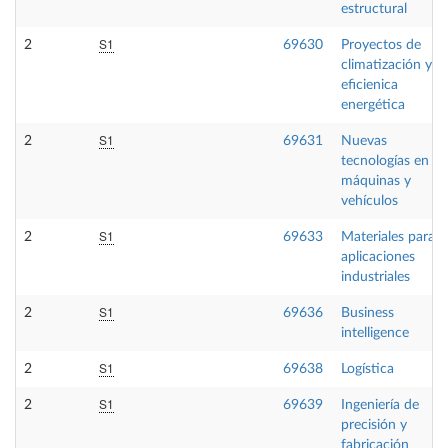
estructural
S1
2
69630
Proyectos de
climatización y
eficienica
energética
S1
2
69631
Nuevas
tecnologías en
máquinas y
vehículos
S1
2
69633
Materiales para
aplicaciones
industriales
S1
2
69636
Business
intelligence
S1
2
69638
Logística
S1
2
69639
Ingeniería de
precisión y
fabricación