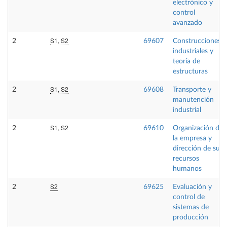
electrónico y
control
avanzado
S1, S2
2
69607
Construcciones
industriales y
teoría de
estructuras
S1, S2
2
69608
Transporte y
manutención
industrial
S1, S2
2
69610
Organización de
la empresa y
dirección de sus
recursos
humanos
S2
2
69625
Evaluación y
control de
sistemas de
producción