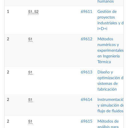
humanos
S1, S2
1
69611
Gestión de
proyectos
industriales y de
I+D+i
S1
2
69612
Métodos
numéricos y
experimentales
en Ingeniería
Térmica
S1
2
69613
Diseño y
optimización de
sistemas de
fabricación
S1
2
69614
Instrumentación
y simulación del
flujo de fluidos
S1
2
69615
Métodos de
análisis para