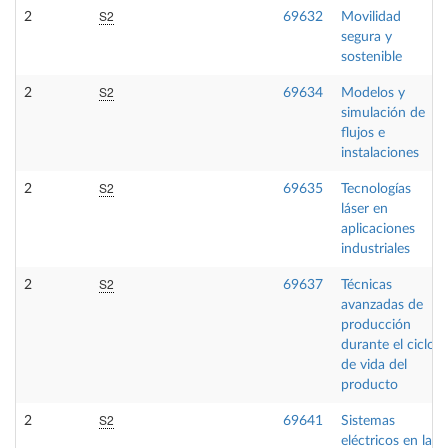
S2
2
69632
Movilidad
segura y
sostenible
S2
2
69634
Modelos y
simulación de
flujos e
instalaciones
S2
2
69635
Tecnologías
láser en
aplicaciones
industriales
S2
2
69637
Técnicas
avanzadas de
producción
durante el ciclo
de vida del
producto
S2
2
69641
Sistemas
eléctricos en la