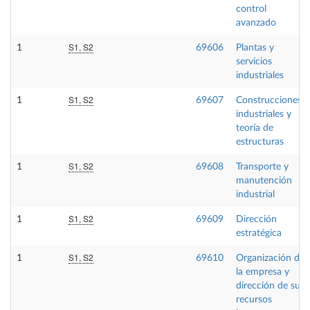
control
avanzado
S1, S2
1
69606
Plantas y
servicios
industriales
S1, S2
1
69607
Construcciones
industriales y
teoría de
estructuras
S1, S2
1
69608
Transporte y
manutención
industrial
S1, S2
1
69609
Dirección
estratégica
S1, S2
1
69610
Organización de
la empresa y
dirección de sus
recursos