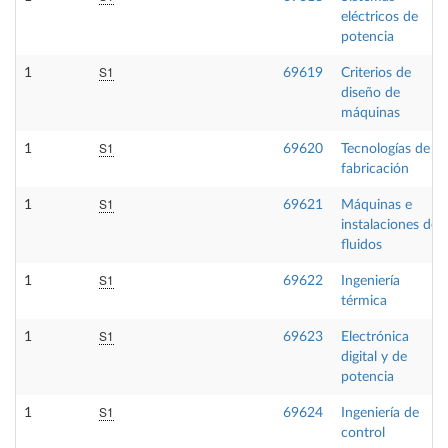
eléctricos de
potencia
S1
1
69619
Criterios de
diseño de
máquinas
S1
1
69620
Tecnologías de
fabricación
S1
1
69621
Máquinas e
instalaciones de
fluidos
S1
1
69622
Ingeniería
térmica
S1
1
69623
Electrónica
digital y de
potencia
S1
1
69624
Ingeniería de
control