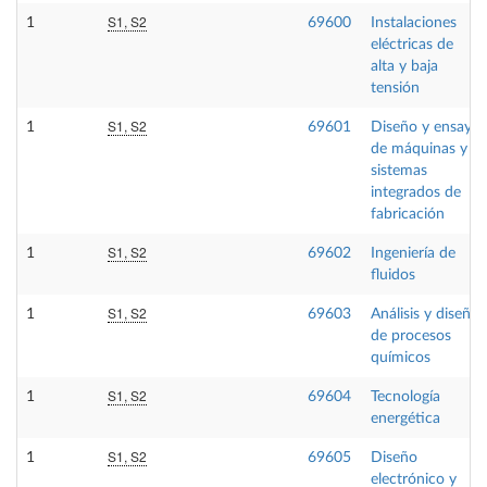
S1, S2
1
69600
Instalaciones
eléctricas de
alta y baja
tensión
S1, S2
1
69601
Diseño y ensayo
de máquinas y
sistemas
integrados de
fabricación
S1, S2
1
69602
Ingeniería de
fluidos
S1, S2
1
69603
Análisis y diseño
de procesos
químicos
S1, S2
1
69604
Tecnología
energética
S1, S2
1
69605
Diseño
electrónico y