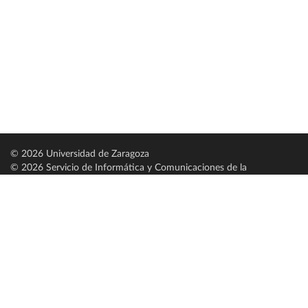
© 2026 Universidad de Zaragoza
© 2026 Servicio de Informática y Comunicaciones de la
Universidad de Zaragoza (
SICUZ
)
Universidad de Zaragoza
C/ Pedro Cerbuna, 12
ES-50009 Zaragoza
España / Spain
Tel: +34 976761000
ciu@unizar.es
Q-5018001-G