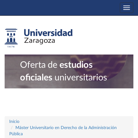
Togg
navi
Oferta de
estudios
oficiales
universitarios
Inicio
Máster Universitario en Derecho de la Administración
Pública