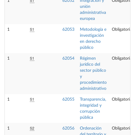
S1
1
62052
Integración y
Obligatoria
unión
administrativa
europea
S1
1
62053
Metodología e
Obligatoria
investigación
en derecho
público
S1
1
62054
Régimen
Obligatoria
jurídico del
sector público
y
procedimiento
administrativo
S1
1
62055
Transparencia,
Obligatoria
integridad y
corrupción
pública
S2
1
62056
Ordenación
Obligatoria
del territorio y