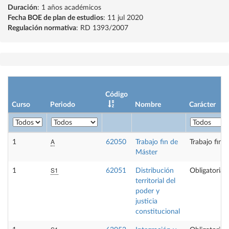
Duración
: 1 años académicos
Fecha BOE de plan de estudios
: 11 jul 2020
Regulación normativa
: RD 1393/2007
Código
Curso
Periodo
Nombre
Carácter
A
1
62050
Trabajo fin de
Trabajo fin 
Máster
S1
1
62051
Distribución
Obligatoria
territorial del
poder y
justicia
constitucional