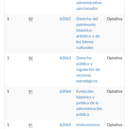
administrativo
sancionador
S2
1
62062
Derecho del
Optativa
patrimonio
histórico-
artístico y de
los bienes
culturales
S2
1
62063
Derecho
Optativa
público y
regulación de
sectores
estratégicos
S1
1
62064
Evolución
Optativa
histórica y
jurídica de la
administración
pública
S1
1
62065
Instrumentos
Optativa