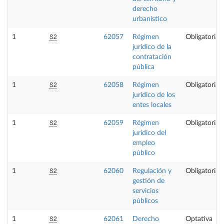
derecho
urbanístico
S2
1
62057
Régimen
Obligatoria
jurídico de la
contratación
pública
S2
1
62058
Régimen
Obligatoria
jurídico de los
entes locales
S2
1
62059
Régimen
Obligatoria
jurídico del
empleo
público
S2
1
62060
Regulación y
Obligatoria
gestión de
servicios
públicos
S2
1
62061
Derecho
Optativa