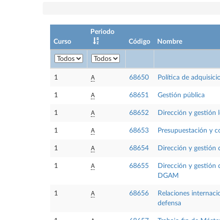
Periodo
Curso
Código
Nombre
A
1
68650
Política de adquisic
A
1
68651
Gestión pública
A
1
68652
Dirección y gestión l
A
1
68653
Presupuestación y c
A
1
68654
Dirección y gestión 
A
1
68655
Dirección y gestión 
DGAM
A
1
68656
Relaciones internaci
defensa