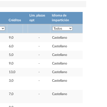
Lím. plazas
Idioma de
Créditos
opt
impartición
9,0
-
Castellano
6,0
-
Castellano
5,0
-
Castellano
9,0
-
Castellano
13,0
-
Castellano
3,0
-
Castellano
7,0
-
Castellano