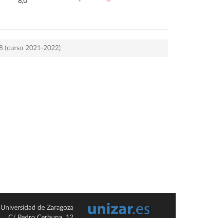
8,0
-
—
78 (curso 2021-2022)
Universidad de Zaragoza
C/ Pedro Cerbuna, 12