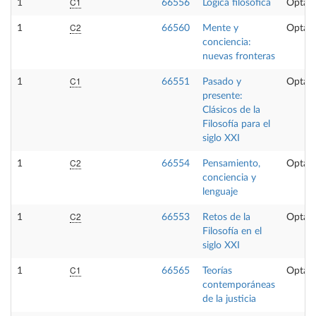
C1
1
66556
Lógica filosófica
Optati
C2
1
66560
Mente y
Optati
conciencia:
nuevas fronteras
C1
1
66551
Pasado y
Optati
presente:
Clásicos de la
Filosofía para el
siglo XXI
C2
1
66554
Pensamiento,
Optati
conciencia y
lenguaje
C2
1
66553
Retos de la
Optati
Filosofía en el
siglo XXI
C1
1
66565
Teorías
Optati
contemporáneas
de la justicia