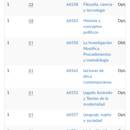
C2
1
66558
Filosofía, ciencia
Optati
y tecnología
C2
1
66563
Historia y
Optati
conceptos
políticos
C1
1
66550
La Investigación
Obliga
filosófica.
Procedimientos
y metodología
C1
1
66562
Lecturas de
Optati
ética
contemporánea
C1
1
66552
Legado ilustrado
Optati
y Teorías de la
modernidad
C1
1
66557
Lenguaje, sujeto
Optati
y sociedad