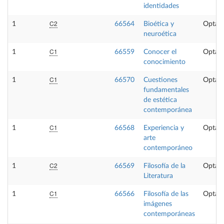
identidades
C2
1
66564
Bioética y
Optati
neuroética
C1
1
66559
Conocer el
Optati
conocimiento
C1
1
66570
Cuestiones
Optati
fundamentales
de estética
contemporánea
C1
1
66568
Experiencia y
Optati
arte
contemporáneo
C2
1
66569
Filosofía de la
Optati
Literatura
C1
1
66566
Filosofía de las
Optati
imágenes
contemporáneas