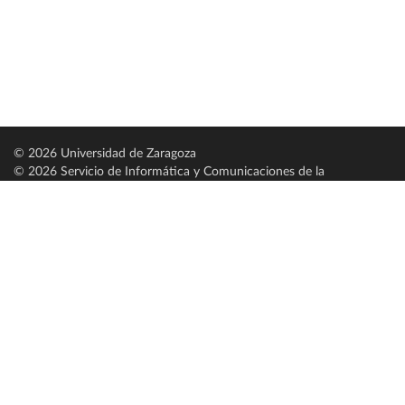
© 2026 Universidad de Zaragoza
© 2026 Servicio de Informática y Comunicaciones de la
Universidad de Zaragoza (
SICUZ
)
Universidad de Zaragoza
C/ Pedro Cerbuna, 12
ES-50009 Zaragoza
España / Spain
Tel: +34 976761000
ciu@unizar.es
Q-5018001-G
Servido por nodo: estudios